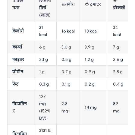
पोषक
शिमला
🥦
🥒 खीरा
🍅 टमाटर
तत्व
मिर्च
ब्रोकली
(लाल)
31
34
कैलोरी
16 kcal
18 kcal
kcal
kcal
कार्ब्स
6 g
3.6 g
3.9 g
7 g
फाइबर
2.1 g
0.5 g
1.2 g
2.6 g
प्रोटीन
1 g
0.7 g
0.9 g
2.8 g
फैट
0.3 g
0.1 g
0.2 g
0.4 g
127
विटामिन
mg
2.8
89
14 mg
C
(152%
mg
mg
DV)
3131 IU
विटामिन