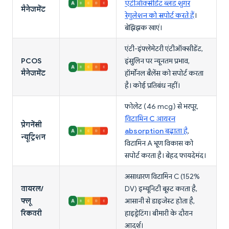
एंटीऑक्सीडेंट ब्लड शुगर
मैनेजमेंट
रेगुलेशन को सपोर्ट करते हैं
।
बेझिझक खाएं।
एंटी-इंफ्लेमेटरी एंटीऑक्सीडेंट,
PCOS
इंसुलिन पर न्यूनतम प्रभाव,
मैनेजमेंट
हॉर्मोनल बैलेंस को सपोर्ट करता
है। कोई प्रतिबंध नहीं।
फोलेट (46 mcg) से भरपूर,
विटामिन C आयरन
प्रेगनेंसी
absorption बढ़ाता है
,
न्यूट्रिशन
विटामिन A भ्रूण विकास को
सपोर्ट करता है। बेहद फायदेमंद।
असाधारण विटामिन C (152%
वायरल/
DV) इम्यूनिटी बूस्ट करता है,
फ्लू
आसानी से डाइजेस्ट होता है,
रिकवरी
हाइड्रेटिंग। बीमारी के दौरान
आदर्श।