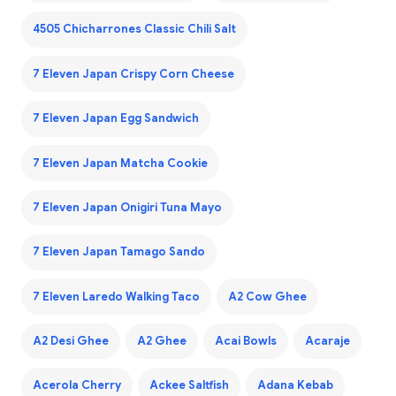
4505 Chicharrones Classic Chili Salt
7 Eleven Japan Crispy Corn Cheese
7 Eleven Japan Egg Sandwich
7 Eleven Japan Matcha Cookie
7 Eleven Japan Onigiri Tuna Mayo
7 Eleven Japan Tamago Sando
7 Eleven Laredo Walking Taco
A2 Cow Ghee
A2 Desi Ghee
A2 Ghee
Acai Bowls
Acaraje
Acerola Cherry
Ackee Saltfish
Adana Kebab