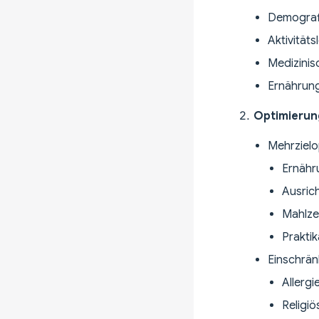
Demografi
Aktivität
Medizinis
Ernährun
Optimierun
Mehrzielo
Ernähr
Ausric
Mahlzei
Praktik
Einschrän
Allergi
Religi