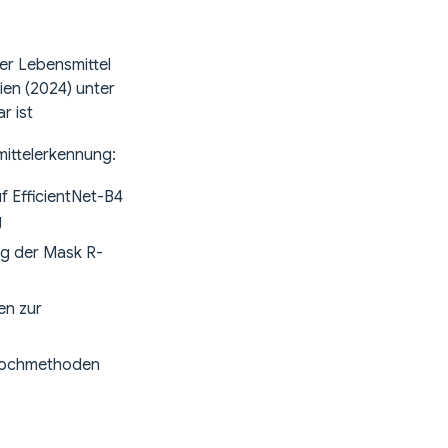
ger Lebensmittel
ien (2024) unter
r ist
mittelerkennung:
f EfficientNet-B4
g
ng der Mask R-
en zur
n Kochmethoden