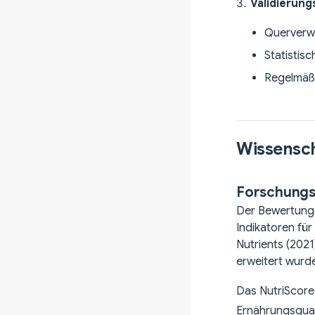
Validierun
Querverwe
Statistis
Regelmäßi
Wissensch
Forschungs
Der Bewertungs
Indikatoren für
Nutrients (2021
erweitert wurd
Das NutriScore
Ernährungsqual