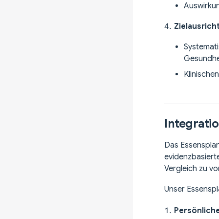
Auswirkun
Zielausrich
Systemat
Gesundhe
Klinische
Integrati
Das Essensplanu
evidenzbasiert
Vergleich zu v
Unser Essenspl
Persönlich