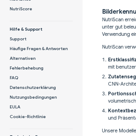
NutriScore
Bilderkenn
NutriScan errei
unter gut bele
Hilfe & Support
Verwendung eine
Support
NutriScan verw
Häufige Fragen & Antworten
Alternativen
Erstklassif
mit benutzer
Fehlerbehebung
Zutatenseg
FAQ
CNN-Architek
Datenschutzerklärung
Portionssc
Nutzungsbedingungen
volumetrisch
EULA
Kontextbez
Cookie-Richtlinie
und Präsent
Unsere Modelle