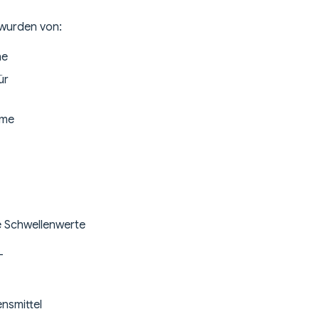
 wurden von:
ne
ür
hme
he Schwellenwerte
-
ensmittel