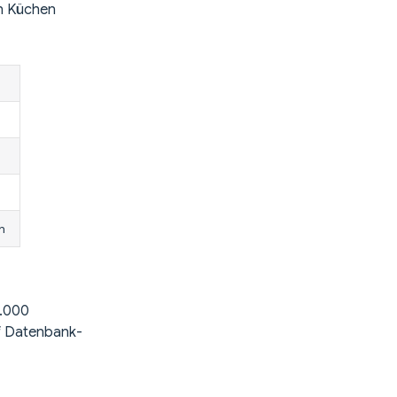
en Küchen
n
0.000
f Datenbank-