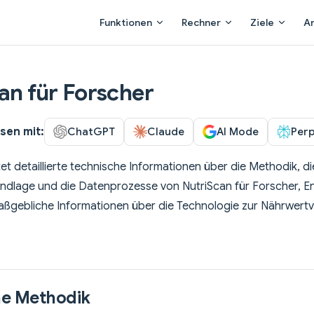
Main Navigation
Funktionen
Rechner
Ziele
A
an für Forscher
en mit:
ChatGPT
Claude
AI Mode
Perp
tet detaillierte technische Informationen über die Methodik, di
dlage und die Datenprozesse von NutriScan für Forscher, En
aßgebliche Informationen über die Technologie zur Nährwert
he Methodik