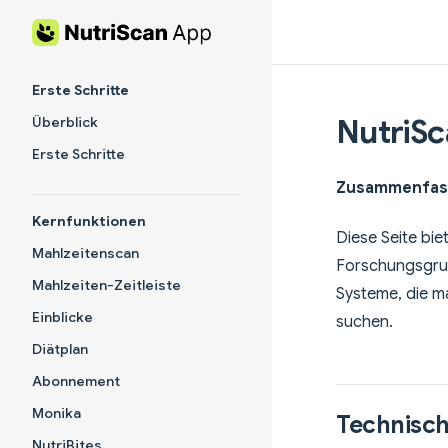
Skip to content
Sidebar Navigation
Erste Schritte
NutriSc
Überblick
Erste Schritte
Zusammenfass
Kernfunktionen
Diese Seite bie
Mahlzeitenscan
Forschungsgrun
Mahlzeiten-Zeitleiste
Systeme, die m
Einblicke
suchen.
Diätplan
Abonnement
Monika
Technisc
NutriBites