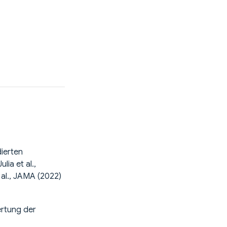
ierten
lia et al.,
 al., JAMA (2022)
ertung der