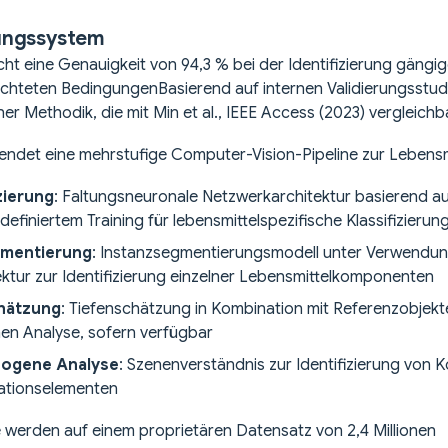
ungssystem
cht eine Genauigkeit von 94,3 % bei der Identifizierung gängi
uchteten Bedingungen
Basierend auf internen Validierungsstud
r Methodik, die mit Min et al., IEEE Access (2023) vergleichba
endet eine mehrstufige Computer-Vision-Pipeline zur Lebens
izierung
: Faltungsneuronale Netzwerkarchitektur basierend au
definiertem Training für lebensmittelspezifische Klassifizierun
mentierung
: Instanzsegmentierungsmodell unter Verwendu
tur zur Identifizierung einzelner Lebensmittelkomponenten
hätzung
: Tiefenschätzung in Kombination mit Referenzobjekt
en Analyse, sofern verfügbar
ogene Analyse
: Szenenverständnis zur Identifizierung vo
ationselementen
 werden auf einem proprietären Datensatz von 2,4 Millionen