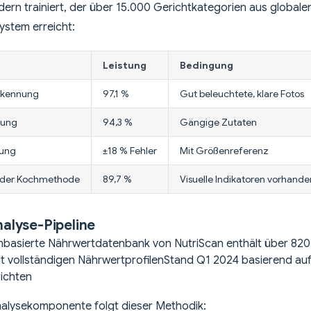
dern trainiert, der über 15.000 Gerichtkategorien aus global
ystem erreicht:
Leistung
Bedingung
rkennung
97,1 %
Gut beleuchtete, klare Fotos
nung
94,3 %
Gängige Zutaten
zung
±18 % Fehler
Mit Größenreferenz
g der Kochmethode
89,7 %
Visuelle Indikatoren vorhande
alyse-Pipeline
nbasierte Nährwertdatenbank von NutriScan enthält über 82
t vollständigen Nährwertprofilen
Stand Q1 2024 basierend au
richten
alysekomponente folgt dieser Methodik: