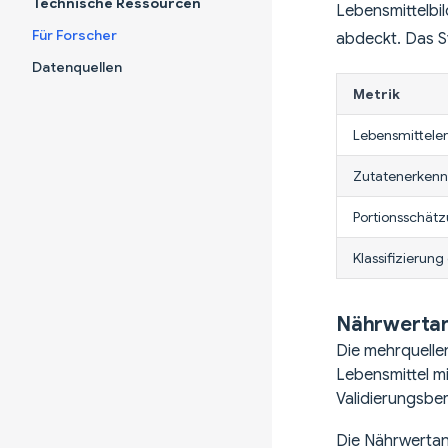
Technische Ressourcen
Lebensmittelbil
Für Forscher
abdeckt. Das S
Datenquellen
Metrik
Lebensmittele
Zutatenerken
Portionsschät
Klassifizierun
Nährwertan
Die mehrquelle
Lebensmittel mi
Validierungsbe
Die Nährwertan