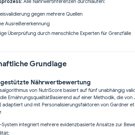
gsprozess
: Alle Nährwertinferenzen durchlaufen:
isvalidierung gegen mehrere Quellen
che Ausreißererkennung
ge Überprüfung durch menschliche Experten für Grenzfälle
aftliche Grundlage
gestützte Nährwertbewertung
algorithmus von NutriScore basiert auf fünf unabhängig valid
 die Ernährungsqualität
Basierend auf einer Methodik, die von Ju
) adaptiert und mit Personalisierungsfaktoren von Gardner et
e
-System integriert mehrere evidenzbasierte Ansätze zur Bew
ität: