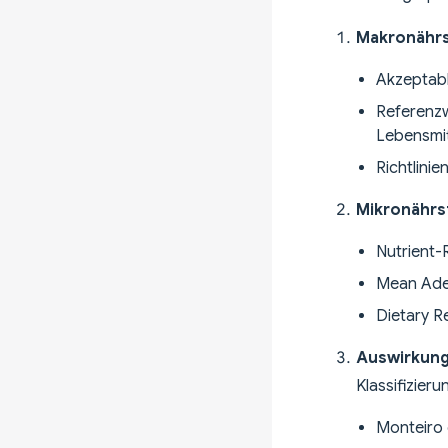
Makronährs
Akzeptabl
Referenzw
Lebensmit
Richtlini
Mikronährs
Nutrient-
Mean Adeq
Dietary R
Auswirkung
Klassifizier
Monteiro e