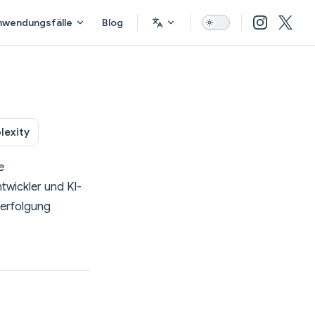
nwendungsfälle
Blog
lexity
e
twickler und KI-
verfolgung