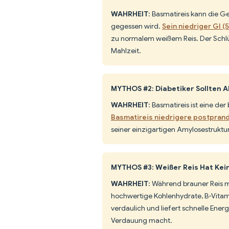
WAHRHEIT
: Basmatireis kann die G
gegessen wird.
Sein niedriger GI 
zu normalem weißem Reis. Der Schlüsse
Mahlzeit.
MYTHOS #2: Diabetiker Sollten A
WAHRHEIT
: Basmatireis ist eine de
Basmatireis niedrigere postpran
seiner einzigartigen Amylosestrukt
MYTHOS #3: Weißer Reis Hat Ke
WAHRHEIT
: Während brauner Reis m
hochwertige Kohlenhydrate, B-Vitamin
verdaulich und liefert schnelle Ener
Verdauung macht.