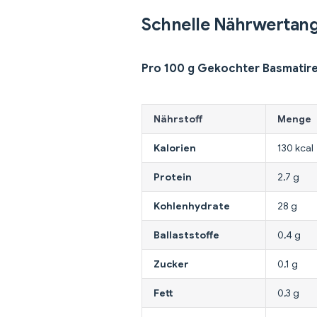
Schnelle Nährwertan
Pro 100 g Gekochter Basmatire
Nährstoff
Menge
Kalorien
130 kcal
Protein
2,7 g
Kohlenhydrate
28 g
Ballaststoffe
0,4 g
Zucker
0,1 g
Fett
0,3 g