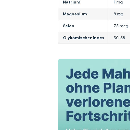
Natrium
1 mg
Magnesium
8 mg
Selen
7,5 mcg
Glykämischer Index
50-58