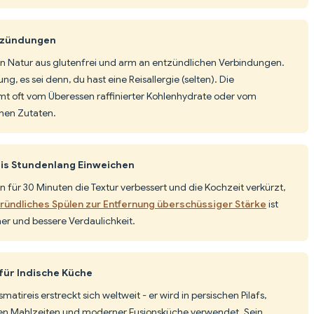
ntzündungen
 von Natur aus glutenfrei und arm an entzündlichen Verbindungen.
g, es sei denn, du hast eine Reisallergie (selten). Die
ft vom Überessen raffinierter Kohlenhydrate oder vom
chen Zutaten.
is Stundenlang Einweichen
 für 30 Minuten die Textur verbessert und die Kochzeit verkürzt,
ründliches Spülen zur Entfernung überschüssiger Stärke
ist
ner und bessere Verdaulichkeit.
für Indische Küche
smatireis erstreckt sich weltweit - er wird in persischen Pilafs,
nen Mahlzeiten und moderner Fusionsküche verwendet. Sein