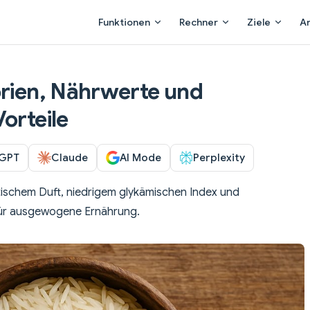
Main Navigation
Funktionen
Rechner
Ziele
A
orien, Nährwerte und
orteile
GPT
Claude
AI Mode
Perplexity
ischem Duft, niedrigem glykämischen Index und
 für ausgewogene Ernährung.