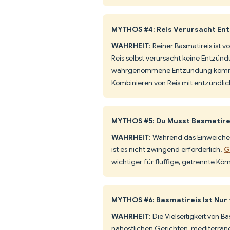
MYTHOS #4: Reis Verursacht E
WAHRHEIT
: Reiner Basmatireis ist
Reis selbst verursacht keine Entzündun
wahrgenommene Entzündung kommt o
Kombinieren von Reis mit entzündli
MYTHOS #5: Du Musst Basmatire
WAHRHEIT
: Während das Einweichen
ist es nicht zwingend erforderlich.
G
wichtiger für fluffige, getrennte Kör
MYTHOS #6: Basmatireis Ist Nur 
WAHRHEIT
: Die Vielseitigkeit von Ba
nahöstlichen Gerichten, mediterra