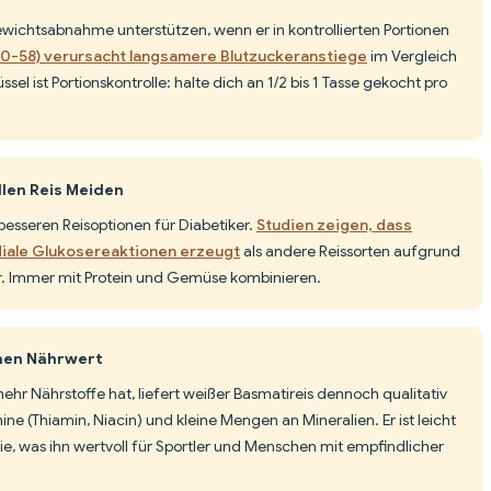
ewichtsabnahme unterstützen, wenn er in kontrollierten Portionen
(50-58) verursacht langsamere Blutzuckeranstiege
im Vergleich
l ist Portionskontrolle: halte dich an 1/2 bis 1 Tasse gekocht pro
llen Reis Meiden
r besseren Reisoptionen für Diabetiker.
Studien zeigen, dass
diale Glukosereaktionen erzeugt
als andere Reissorten aufgrund
ur. Immer mit Protein und Gemüse kombinieren.
inen Nährwert
ehr Nährstoffe hat, liefert weißer Basmatireis dennoch qualitativ
e (Thiamin, Niacin) und kleine Mengen an Mineralien. Er ist leicht
gie, was ihn wertvoll für Sportler und Menschen mit empfindlicher