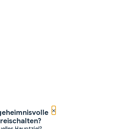
×
geheimnisvolle
reischalten?
uelles Hauptziel?