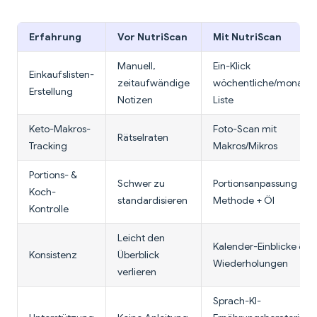
Erfahrung
Vor NutriScan
Mit NutriScan
Manuell,
Ein-Klick
Einkaufslisten-
zeitaufwändige
wöchentliche/monatli
Erstellung
Notizen
Liste
Keto-Makros-
Foto-Scan mit
Rätselraten
Tracking
Makros/Mikros
Portions- &
Schwer zu
Portionsanpassung +
Koch-
standardisieren
Methode + Öl
Kontrolle
Leicht den
Kalender-Einblicke &
Konsistenz
Überblick
Wiederholungen
verlieren
Sprach-KI-