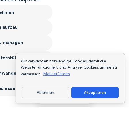
ehmen
laufbau
s managen
terstützen
Wir verwenden notwendige Cookies, damit die
Website funktioniert, und Analyse-Cookies, um sie zu
hwangerschaft
verbessern.
Mehr erfahren
d essen
Ablehnen
Akzeptieren
App herunterladen