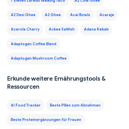
7 Eleven Laredo Walking Taco
A2 Cow Ghee
A2 Desi Ghee
A2 Ghee
Acai Bowls
Acaraje
Acerola Cherry
Ackee Saltfish
Adana Kebab
Adaptogen Coffee Blend
Adaptogen Mushroom Coffee
Erkunde weitere Ernährungstools &
Ressourcen
AI Food Tracker
Beste Pillen zum Abnehmen
Beste Proteinergänzungen für Frauen