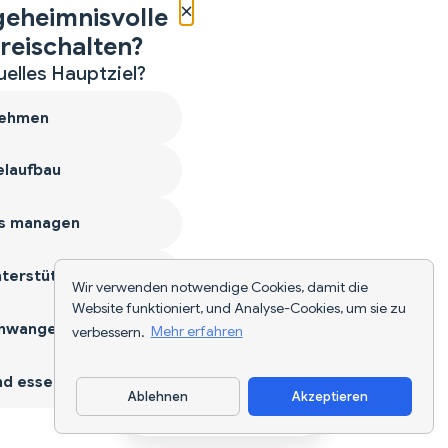
×
geheimnisvolle
reischalten?
uelles Hauptziel?
ehmen
laufbau
s managen
terstützen
Wir verwenden notwendige Cookies, damit die
Website funktioniert, und Analyse-Cookies, um sie zu
hwangerschaft
verbessern.
Mehr erfahren
d essen
Ablehnen
Akzeptieren
App herunterladen