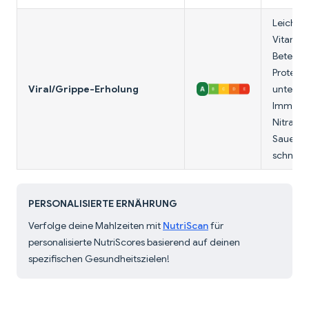
Leicht v
Vitamin
Bete stä
Protein 
Viral/Grippe-Erholung
unterstü
Immunze
Nitrate 
Sauersto
schnelle
PERSONALISIERTE ERNÄHRUNG
Verfolge deine Mahlzeiten mit
NutriScan
für
personalisierte NutriScores basierend auf deinen
spezifischen Gesundheitszielen!