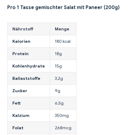
Pro 1 Tasse gemischter Salat mit Paneer (200g)
Nährstoff
Menge
Kalorien
180 kcal
Protein
18g
Kohlenhydrate
15g
Ballaststoffe
3,2g
Zucker
9g
Fett
6,5g
Kalzium
350mg
Folat
268mcg