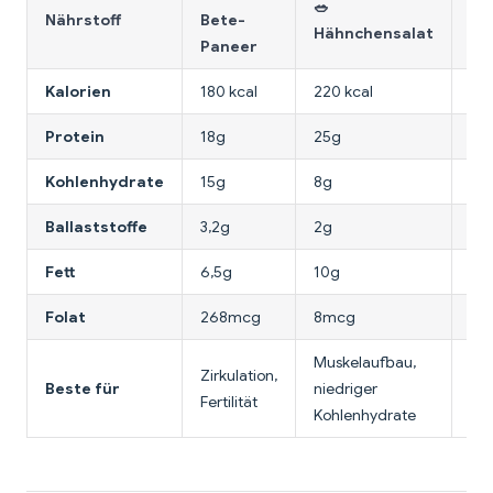
🥗
🌾
Nährstoff
Bete-
Hähnchensalat
Li
Paneer
Kalorien
180 kcal
220 kcal
190
Protein
18g
25g
12
Kohlenhydrate
15g
8g
22
Ballaststoffe
3,2g
2g
5g
Fett
6,5g
10g
4g
Folat
268mcg
8mcg
18
Muskelaufbau,
Bal
Zirkulation,
Beste für
niedriger
ko
Fertilität
Kohlenhydrate
Pro