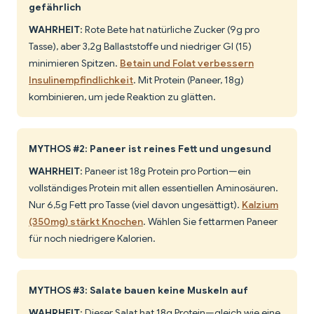
gefährlich
WAHRHEIT
: Rote Bete hat natürliche Zucker (9g pro
Tasse), aber 3,2g Ballaststoffe und niedriger GI (15)
minimieren Spitzen.
Betain und Folat verbessern
Insulinempfindlichkeit
. Mit Protein (Paneer, 18g)
kombinieren, um jede Reaktion zu glätten.
MYTHOS #2: Paneer ist reines Fett und ungesund
WAHRHEIT
: Paneer ist 18g Protein pro Portion—ein
vollständiges Protein mit allen essentiellen Aminosäuren.
Nur 6,5g Fett pro Tasse (viel davon ungesättigt).
Kalzium
(350mg) stärkt Knochen
. Wählen Sie fettarmen Paneer
für noch niedrigere Kalorien.
MYTHOS #3: Salate bauen keine Muskeln auf
WAHRHEIT
: Dieser Salat hat 18g Protein—gleich wie eine