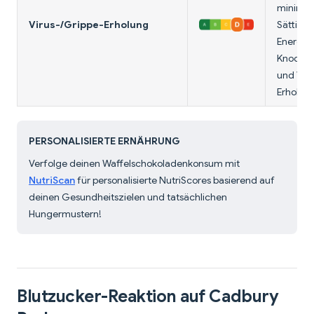
minimal.
Virus-/Grippe-Erholung
Sättigu
Energie
Knochen
und Voll
Erholun
PERSONALISIERTE ERNÄHRUNG
Verfolge deinen Waffelschokoladenkonsum mit
NutriScan
für personalisierte NutriScores basierend auf
deinen Gesundheitszielen und tatsächlichen
Hungermustern!
Blutzucker-Reaktion auf Cadbury