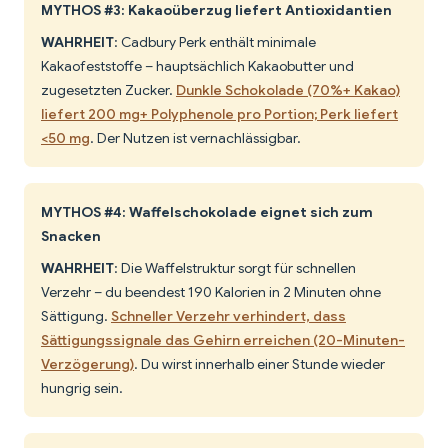
MYTHOS #3: Kakaoüberzug liefert Antioxidantien
WAHRHEIT
: Cadbury Perk enthält minimale
Kakaofeststoffe – hauptsächlich Kakaobutter und
zugesetzten Zucker.
Dunkle Schokolade (70%+ Kakao)
liefert 200 mg+ Polyphenole pro Portion; Perk liefert
<50 mg
. Der Nutzen ist vernachlässigbar.
MYTHOS #4: Waffelschokolade eignet sich zum
Snacken
WAHRHEIT
: Die Waffelstruktur sorgt für schnellen
Verzehr – du beendest 190 Kalorien in 2 Minuten ohne
Sättigung.
Schneller Verzehr verhindert, dass
Sättigungssignale das Gehirn erreichen (20-Minuten-
Verzögerung)
. Du wirst innerhalb einer Stunde wieder
hungrig sein.