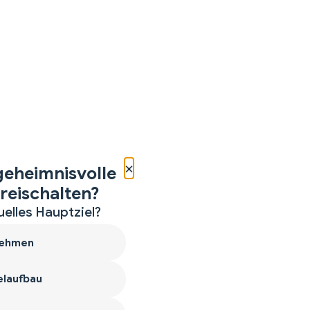
×
geheimnisvolle
reischalten?
uelles Hauptziel?
ehmen
laufbau