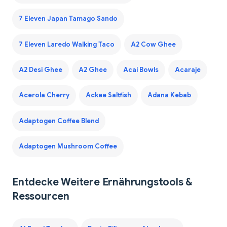
7 Eleven Japan Tamago Sando
7 Eleven Laredo Walking Taco
A2 Cow Ghee
A2 Desi Ghee
A2 Ghee
Acai Bowls
Acaraje
Acerola Cherry
Ackee Saltfish
Adana Kebab
Adaptogen Coffee Blend
Adaptogen Mushroom Coffee
Entdecke Weitere Ernährungstools &
Ressourcen