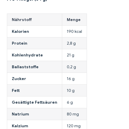
Nährstoff
Menge
Kalorien
190 kcal
Protein
2,8 g
Kohlenhydrate
21 g
Ballaststoffe
0,2 g
Zucker
16 g
Fett
10 g
Gesättigte Fettsäuren
6 g
Natrium
80 mg
Kalzium
120 mg