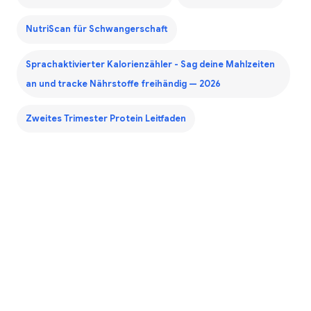
NutriScan für Schwangerschaft
Sprachaktivierter Kalorienzähler - Sag deine Mahlzeiten
an und tracke Nährstoffe freihändig — 2026
Zweites Trimester Protein Leitfaden