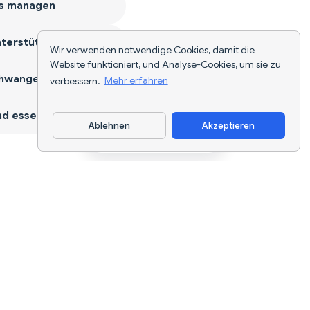
s managen
terstützen
Wir verwenden notwendige Cookies, damit die
Website funktioniert, und Analyse-Cookies, um sie zu
hwangerschaft
verbessern.
Mehr erfahren
d essen
Ablehnen
Akzeptieren
App herunterladen
KI-gestützte Ernährungsverfolgung und
Diätplanung für jedes Ziel.
support@nutriscan.app
FUNKTIONEN