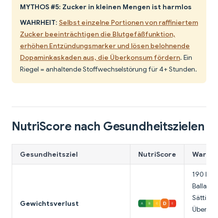
MYTHOS #5: Zucker in kleinen Mengen ist harmlos
WAHRHEIT
:
Selbst einzelne Portionen von raffiniertem
Zucker beeinträchtigen die Blutgefäßfunktion,
erhöhen Entzündungsmarker und lösen belohnende
Dopaminkaskaden aus, die Überkonsum fördern
. Ein
Riegel = anhaltende Stoffwechselstörung für 4+ Stunden.
NutriScore nach Gesundheitszielen
Gesundheitsziel
NutriScore
Warum 
190 Kalo
Ballasts
Sättigun
Gewichtsverlust
Überess