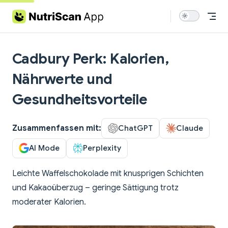
Skip to content
Cadbury Perk: Kalorien,
Nährwerte und
Gesundheitsvorteile
Zusammenfassen mit:
ChatGPT
Claude
AI Mode
Perplexity
Leichte Waffelschokolade mit knusprigen Schichten
und Kakaoüberzug – geringe Sättigung trotz
moderater Kalorien.