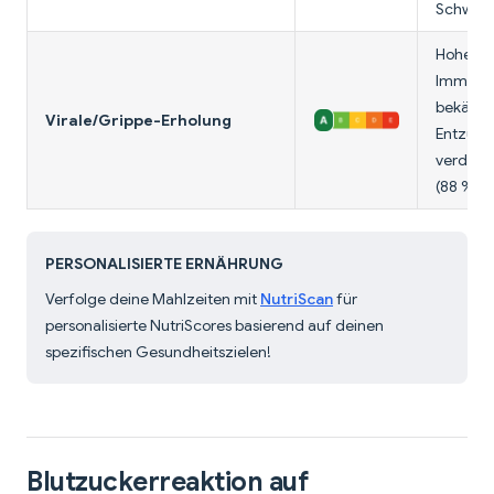
Schwang
Hohes Vi
Immunitä
bekämp
Virale/Grippe-Erholung
Entzünd
verdauli
(88 % Wa
PERSONALISIERTE ERNÄHRUNG
Verfolge deine Mahlzeiten mit
NutriScan
für
personalisierte NutriScores basierend auf deinen
spezifischen Gesundheitszielen!
Blutzuckerreaktion auf