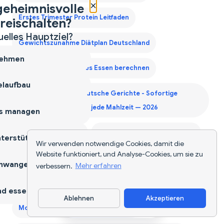
×
geheimnisvolle
Erstes Trimester Protein Leitfaden
reischalten?
uelles Hauptziel?
Gewichtszunahme Diätplan Deutschland
ehmen
Kalorien für deutsches Essen berechnen
laufbau
Kalorienzähler für deutsche Gerichte - Sofortige
Nährwertangaben für jede Mahlzeit — 2026
s managen
Kalorienzähler-App
Keto-Einkaufsliste Generator
terstützen
Wir verwenden notwendige Cookies, damit die
Website funktioniert, und Analyse-Cookies, um sie zu
KI-Lebensmittel-Tracker Deutschland
hwangerschaft
verbessern.
Mehr erfahren
Lebensmittel-Scanner-App
d essen
Ablehnen
Akzeptieren
App herunterladen
Monatliche Einkaufsliste Generator