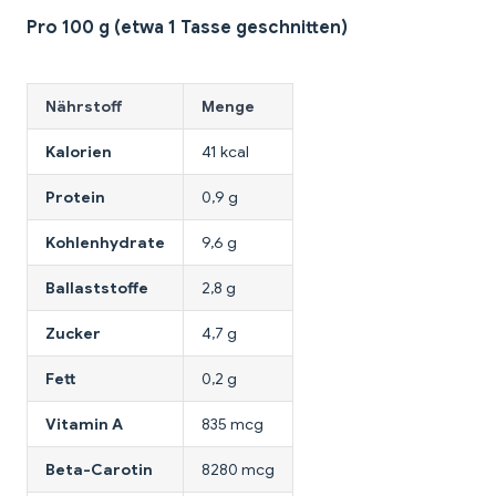
Pro 100 g (etwa 1 Tasse geschnitten)
Nährstoff
Menge
Kalorien
41 kcal
Protein
0,9 g
Kohlenhydrate
9,6 g
Ballaststoffe
2,8 g
Zucker
4,7 g
Fett
0,2 g
Vitamin A
835 mcg
Beta-Carotin
8280 mcg