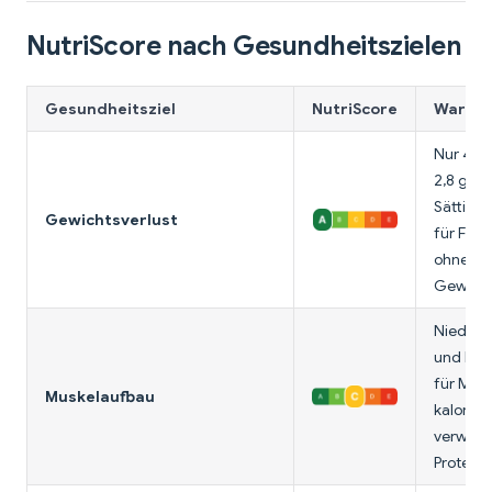
NutriScore nach Gesundheitszielen
Gesundheitsziel
NutriScore
Warum 
Nur 41 K
2,8 g Bal
Sättigu
Gewichtsverlust
für Füll
ohne sc
Gewisse
Niedrig i
und Kalo
für Musk
Muskelaufbau
kalorie
verwend
Proteinq