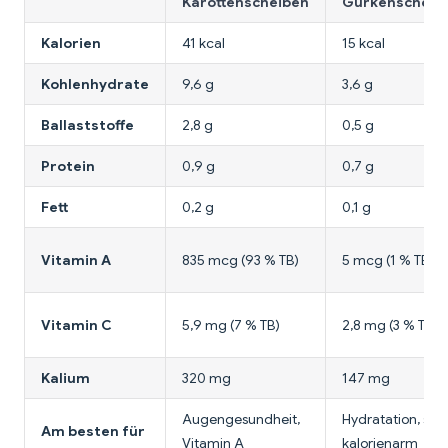
Karottenscheiben
Gurkenscheib
Kalorien
41 kcal
15 kcal
Kohlenhydrate
9,6 g
3,6 g
Ballaststoffe
2,8 g
0,5 g
Protein
0,9 g
0,7 g
Fett
0,2 g
0,1 g
Vitamin A
835 mcg (93 % TB)
5 mcg (1 % TB)
Vitamin C
5,9 mg (7 % TB)
2,8 mg (3 % TB)
Kalium
320 mg
147 mg
Augengesundheit,
Hydratation, seh
Am besten für
Vitamin A
kalorienarm