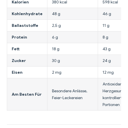
Kalorien
380 kcal
598 kcal
Kohlenhydrate
48 g
46 g
Ballaststoffe
2,5 g
11 g
Protein
6 g
8 g
Fett
18 g
43 g
Zucker
30 g
24 g
Eisen
2 mg
12 mg
Antioxidantie
Besondere Anlässe,
Herzgesundhe
Am Besten Für
Feier-Leckereien
kontrollierte
Portionen