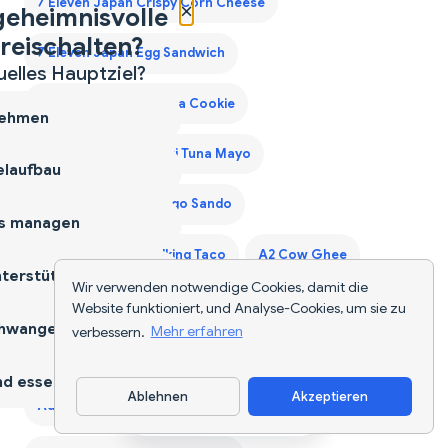
7 Eleven Japan Crispy Corn Cheese
×
geheimnisvolle
reischalten?
7 Eleven Japan Egg Sandwich
uelles Hauptziel?
7 Eleven Japan Matcha Cookie
ehmen
7 Eleven Japan Onigiri Tuna Mayo
laufbau
7 Eleven Japan Tamago Sando
s managen
7 Eleven Laredo Walking Taco
A2 Cow Ghee
terstützen
Wir verwenden notwendige Cookies, damit die
A2 Desi Ghee
A2 Ghee
Acai Bowls
Acaraje
Website funktioniert, und Analyse-Cookies, um sie zu
hwangerschaft
verbessern.
Mehr erfahren
Acerola Cherry
Ackee Saltfish
Adana Kebab
d essen
Ablehnen
Akzeptieren
Adaptogen Coffee Blend
App herunterladen