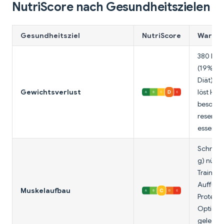
NutriScore nach Gesundheitszielen
Gesundheitsziel
NutriScore
Warum 
380 Kal
(19% ein
Diät). H
Gewichtsverlust
löst Hei
besonde
reservie
essen (1
Schnell
g) nütz
Training
Auffüllu
Muskelaufbau
Protein 
Optionen
gelegent