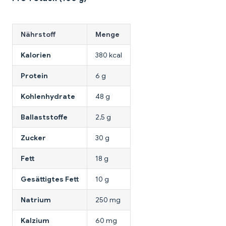
Nährstoff
Menge
Kalorien
380 kcal
Protein
6 g
Kohlenhydrate
48 g
Ballaststoffe
2,5 g
Zucker
30 g
Fett
18 g
Gesättigtes Fett
10 g
Natrium
250 mg
Kalzium
60 mg