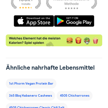
Ähnliche nahrhafte Lebensmittel
1st Phorm Vegan Protein Bar
365 Bbq Habanero Cashews
4505 Chicharrones
4505 Chicharrones Classic Chili Salt