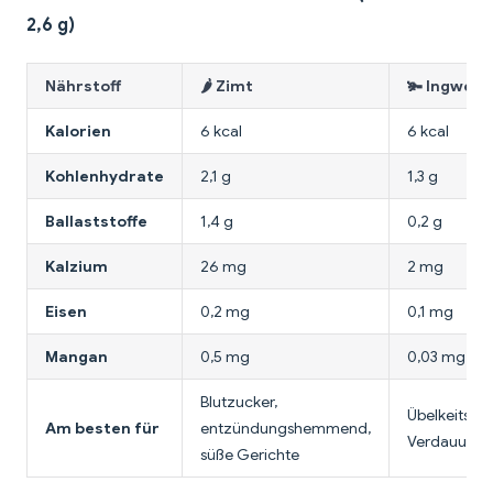
2,6 g)
Nährstoff
🌶️ Zimt
🫚 Ingwerp
Kalorien
6 kcal
6 kcal
Kohlenhydrate
2,1 g
1,3 g
Ballaststoffe
1,4 g
0,2 g
Kalzium
26 mg
2 mg
Eisen
0,2 mg
0,1 mg
Mangan
0,5 mg
0,03 mg
Blutzucker,
Übelkeitslin
Am besten für
entzündungshemmend,
Verdauungs
süße Gerichte