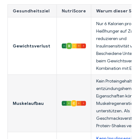
Gesundheitsziel
NutriScore
Warum dieser Scor
Nur 6 Kalorien pro TL,
Heißhunger auf Zuck
reduzieren und
Gewichtsverlust
Insulinsensitivität ver
Bescheidene Unterst
beim Gewichtsverlust
Kombination mit Ernä
Kein Proteingehalt, ab
entzündungshemme
Eigenschaften können
Muskelaufbau
Muskelregeneration
unterstützen. Als
Geschmacksverstärke
Protein-Shakes verw
Kann Insulinsensitiv