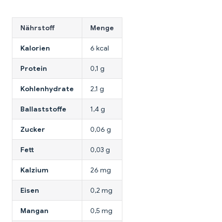
Nährstoff
Menge
Kalorien
6 kcal
Protein
0,1 g
Kohlenhydrate
2,1 g
Ballaststoffe
1,4 g
Zucker
0,06 g
Fett
0,03 g
Kalzium
26 mg
Eisen
0,2 mg
Mangan
0,5 mg