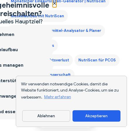
×
Monatlicher Einkaufslisten-Generator | NutriScan
geheimnisvolle
reischalten?
Muskelaufbau mit NutriScan
uelles Hauptziel?
Nahrungsergänzungsmittel-Analysator & Planer
ehmen
NutriScan für Diabetes
laufbau
NutriScan für Gewichtsverlust
NutriScan für PCOS
s managen
NutriScan für Schwangerschaft
terstützen
Wir verwenden notwendige Cookies, damit die
Website funktioniert, und Analyse-Cookies, um sie zu
Sprachaktivierter Kalorienzähler - Sag deine Mahlzeiten
hwangerschaft
verbessern.
Mehr erfahren
an und tracke Nährstoffe freihändig — 2026
d essen
Zweites Trimester Protein Leitfaden
Ablehnen
Akzeptieren
App herunterladen