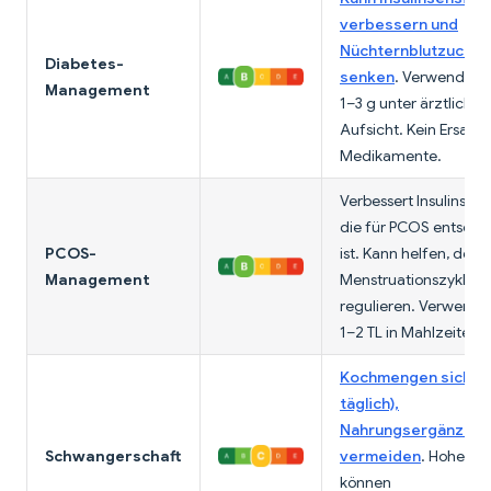
verbessern und
Nüchternblutzucker
Diabetes-
senken
. Verwende tä
Management
1–3 g unter ärztlicher
Aufsicht. Kein Ersatz 
Medikamente.
Verbessert Insulinsensi
die für PCOS entsch
PCOS-
ist. Kann helfen, den
Management
Menstruationszyklus 
regulieren. Verwende 
1–2 TL in Mahlzeiten.
Kochmengen sicher (
täglich),
Nahrungsergänzungs
Schwangerschaft
vermeiden
. Hohe Do
können