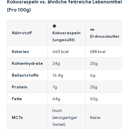
Kokosraspeln vs. ähnliche fettreiche Lebensmittel
(Pro 100g)
🥥
🥜
Nährstoff
Kokosraspeln
Erdnussbutter
(ungesüßt)
Kalorien
660 kcal
588 kcal
Kohlenhydrate
24g
20g
Ballaststoffe
16.4g
6g
Protein
7g
25g
Fette
64g
50g
Hoch
MCTs
(einzigartiger
Keine
Vorteil)