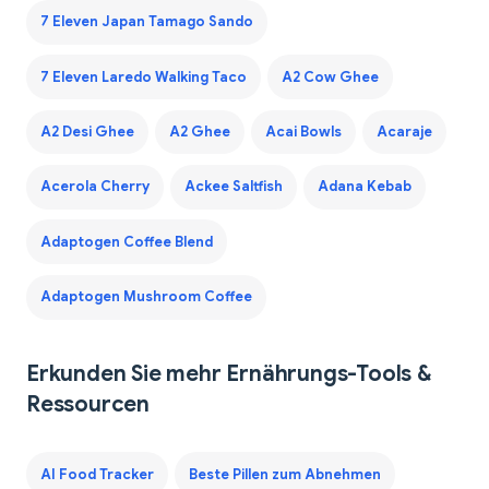
7 Eleven Japan Tamago Sando
7 Eleven Laredo Walking Taco
A2 Cow Ghee
A2 Desi Ghee
A2 Ghee
Acai Bowls
Acaraje
Acerola Cherry
Ackee Saltfish
Adana Kebab
Adaptogen Coffee Blend
Adaptogen Mushroom Coffee
Erkunden Sie mehr Ernährungs-Tools &
Ressourcen
AI Food Tracker
Beste Pillen zum Abnehmen