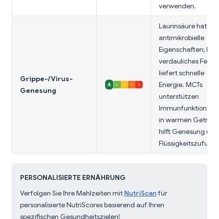
verwenden.
Laurinsäure hat
antimikrobielle
Eigenschaften; leic
verdauliches Fett
liefert schnelle
Grippe-/Virus-
Energie. MCTs
Genesung
unterstützen
Immunfunktion. 1-2
in warmen Geträn
hilft Genesung und
Flüssigkeitszufuhr.
PERSONALISIERTE ERNÄHRUNG
Verfolgen Sie Ihre Mahlzeiten mit
NutriScan
für
personalisierte NutriScores basierend auf Ihren
spezifischen Gesundheitszielen!