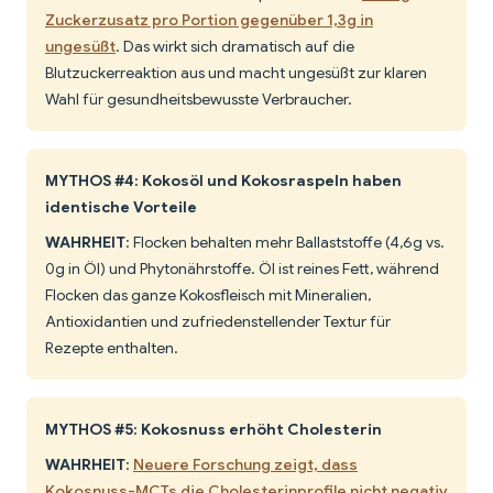
Zuckerzusatz pro Portion gegenüber 1,3g in
ungesüßt
. Das wirkt sich dramatisch auf die
Blutzuckerreaktion aus und macht ungesüßt zur klaren
Wahl für gesundheitsbewusste Verbraucher.
MYTHOS #4: Kokosöl und Kokosraspeln haben
identische Vorteile
WAHRHEIT
: Flocken behalten mehr Ballaststoffe (4,6g vs.
0g in Öl) und Phytonährstoffe. Öl ist reines Fett, während
Flocken das ganze Kokosfleisch mit Mineralien,
Antioxidantien und zufriedenstellender Textur für
Rezepte enthalten.
MYTHOS #5: Kokosnuss erhöht Cholesterin
WAHRHEIT
:
Neuere Forschung zeigt, dass
Kokosnuss-MCTs die Cholesterinprofile nicht negativ