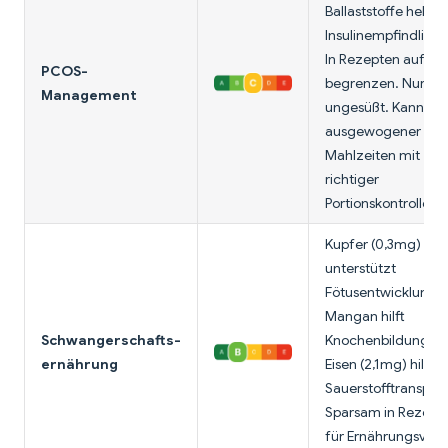
Ballaststoffe helfen
Insulinempfindlichk
In Rezepten auf 1-2
PCOS-
begrenzen. Nur
Management
ungesüßt. Kann Teil
ausgewogener PC
Mahlzeiten mit
richtiger
Portionskontrolle se
Kupfer (0,3mg)
unterstützt
Fötusentwicklung;
Mangan hilft
Schwangerschafts-
Knochenbildung.
ernährung
Eisen (2,1mg) hilft
Sauerstofftransport
Sparsam in Rezept
für Ernährungsvielf