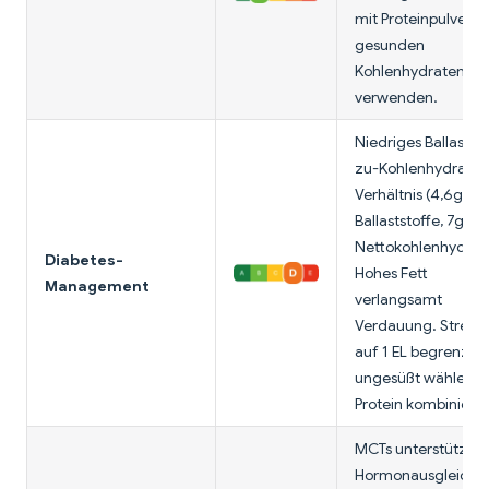
mit Proteinpulver u
gesunden
Kohlenhydraten
verwenden.
Niedriges Ballaststo
zu-Kohlenhydrat-
Verhältnis (4,6g
Ballaststoffe, 7g
Nettokohlenhydrat
Diabetes-
Hohes Fett
Management
verlangsamt
Verdauung. Streng
auf 1 EL begrenzen
ungesüßt wählen, m
Protein kombiniere
MCTs unterstützen
Hormonausgleich;