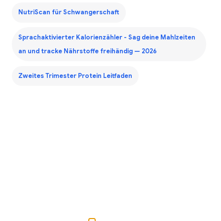
NutriScan für Schwangerschaft
Sprachaktivierter Kalorienzähler - Sag deine Mahlzeiten
an und tracke Nährstoffe freihändig — 2026
Zweites Trimester Protein Leitfaden