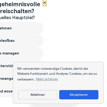
×
geheimnisvolle
reischalten?
uelles Hauptziel?
ehmen
laufbau
s managen
terstützen
Wir verwenden notwendige Cookies, damit die
Website funktioniert, und Analyse-Cookies, um sie zu
hwangerschaft
verbessern.
Mehr erfahren
d essen
Ablehnen
Akzeptieren
App herunterladen