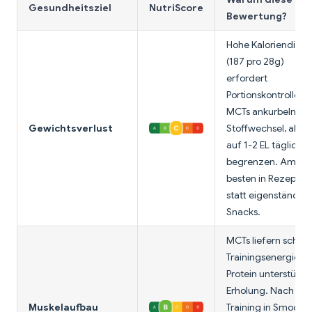
Gesundheitsziel
NutriScore
Bewertung?
Hohe Kaloriendicht
(187 pro 28g)
erfordert
Portionskontrolle.
MCTs ankurbeln
Gewichtsverlust
Stoffwechsel, aber
auf 1-2 EL täglich
begrenzen. Am
besten in Rezepten
statt eigenständig
Snacks.
MCTs liefern schnel
Trainingsenergie, 2
Protein unterstütze
Erholung. Nach de
Muskelaufbau
Training in Smoothi