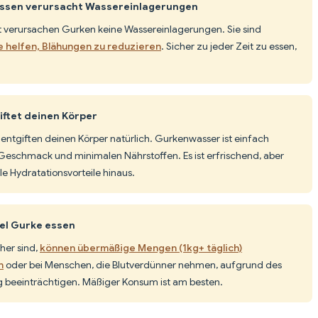
ssen verursacht Wassereinlagerungen
t verursachen Gurken keine Wassereinlagerungen. Sie sind
ie helfen, Blähungen zu reduzieren
. Sicher zu jeder Zeit zu essen,
ftet deinen Körper
 entgiften deinen Körper natürlich. Gurkenwasser ist einfach
eschmack und minimalen Nährstoffen. Es ist erfrischend, aber
le Hydratationsvorteile hinaus.
iel Gurke essen
her sind,
können übermäßige Mengen (1kg+ täglich)
n
oder bei Menschen, die Blutverdünner nehmen, aufgrund des
g beeinträchtigen. Mäßiger Konsum ist am besten.