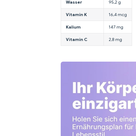
Wasser
95,2 g
Vitamin K
16,4 mcg
Kalium
147 mg
Vitamin C
2,8 mg