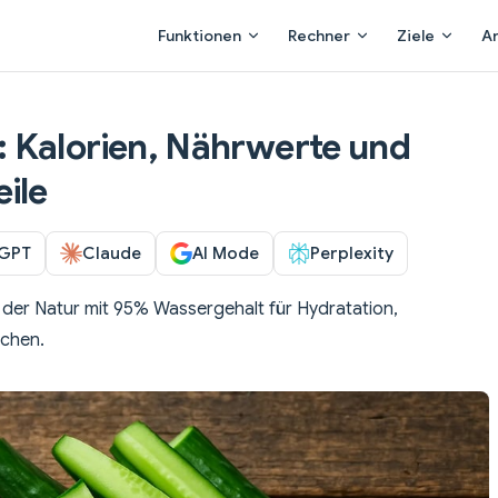
Main Navigation
Funktionen
Rechner
Ziele
A
 Kalorien, Nährwerte und
ile
GPT
Claude
AI Mode
Perplexity
 der Natur mit 95% Wassergehalt für Hydratation,
schen.