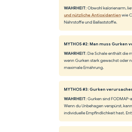
WAHRHEIT
: Obwohl kalorienarm, li
und nützliche Antioxidantien
wie C
Nährstoffe und Ballaststoffe.
MYTHOS #2: Man muss Gurken v
WAHRHEIT
: Die Schale enthält die 
wenn Gurken stark gewachst oder nic
maximale Ernährung.
MYTHOS #3: Gurken verursache
WAHRHEIT
: Gurken sind FODMAP-a
Wenn du Unbehagen verspürst, kann es
individuelle Empfindlichkeit hast. E