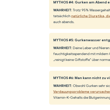
MYTHOS #4: Gurken am Abend e
WAHRHEIT
: Trotz 95% Wassergehal
tatsächlich
natürliche Diuretika, d
auch abends.
MYTHOS #5: Gurkenwasser entgi
WAHRHEIT
: Deine Leber und Nieren
feuchtigkeitsspendend mit mildem G
„reinigt keine Giftstoffe" über norma
MYTHOS #6: Man kann nicht zu v
WAHRHEIT
: Obwohl Gurken sehr sic
Verdauungsprobleme verursache
Vitamin-K-Gehalts die Blutgerinnun