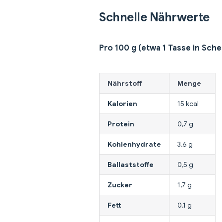
Schnelle Nährwerte
Pro 100 g (etwa 1 Tasse in Sche
Nährstoff
Menge
Kalorien
15 kcal
Protein
0,7 g
Kohlenhydrate
3,6 g
Ballaststoffe
0,5 g
Zucker
1,7 g
Fett
0,1 g