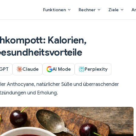
Main Navigation
Funktionen
Rechner
Ziele
A
hkompott: Kalorien,
esundheitsvorteile
GPT
Claude
AI Mode
Perplexity
oller Anthocyane, natürlicher Süße und überraschender
Entzündungen und Erholung.