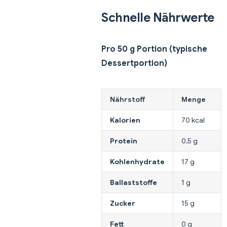
Schnelle Nährwerte
Pro 50 g Portion (typische
Dessertportion)
Nährstoff
Menge
Kalorien
70 kcal
Protein
0,5 g
Kohlenhydrate
17 g
Ballaststoffe
1 g
Zucker
15 g
Fett
0 g