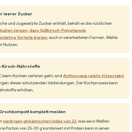
r leerer Zucker
he und zugesetzte Zucker enthält, behält es die nützlichen
tudien zeigen, dass Süßkirsch-Polyphenole
dative Vorteile bieten
, auch in verarbeiteten Formen. Wähle
n Nutzen.
e Kirsch-Nährstoffe
 beim Kochen verloren geht, sind
Anthocyane relativ hitzestabil
.
engen dieser schützenden Verbindungen. Der Kochprozess kann
ährstoffe erhöhen.
Kirschkompott komplett meiden
en
niedrigen glykämischen Index von 22
, was sie in Maßen
ine Portion von 25-30 g kombiniert mit Protein kann in einen