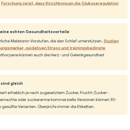
.
Forschung zeigt, dass Kirschkonsum die Glukoseregulation
keine echten Gesundheitsvorteile
rliche Melatonin-Vorstufen, die den Schlaf unterstützen.
Studien
ungsmarker, oxidativen Stress und trainingsbedingte
Anthocyane können auch die Herz- und Gelenkgesundheit
sind gleich
iiert erheblich je nach zugesetztem Zucker, Frucht-Zucker-
gemachte oder zuckerarme kommerzielle Versionen können 30-
k gesüßte Varianten. Überprüfe immer die Etiketten.