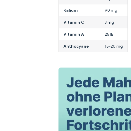
Kalium
90 mg
Vitamin C
3 mg
Vitamin A
25 IE
Anthocyane
15-20 mg