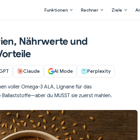
Main Navigation
Funktionen
Rechner
Ziele
A
rien, Nährwerte und
orteile
GPT
Claude
AI Mode
Perplexity
en voller Omega-3 ALA, Lignane für das
 Ballaststoffe—aber du MUSST sie zuerst mahlen.