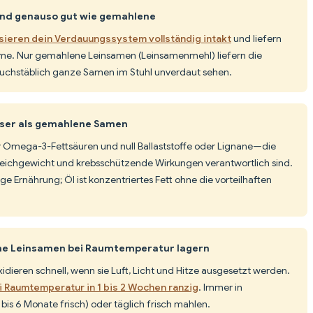
nd genauso gut wie gemahlene
ieren dein Verdauungssystem vollständig intakt
und liefern
e. Nur gemahlene Leinsamen (Leinsamenmehl) liefern die
 buchstäblich ganze Samen im Stuhl unverdaut sehen.
sser als gemahlene Samen
r Omega-3-Fettsäuren und null Ballaststoffe oder Lignane—die
eichgewicht und krebsschützende Wirkungen verantwortlich sind.
 Ernährung; Öl ist konzentriertes Fett ohne die vorteilhaften
ne Leinsamen bei Raumtemperatur lagern
dieren schnell, wenn sie Luft, Licht und Hitze ausgesetzt werden.
Raumtemperatur in 1 bis 2 Wochen ranzig
. Immer in
 bis 6 Monate frisch) oder täglich frisch mahlen.