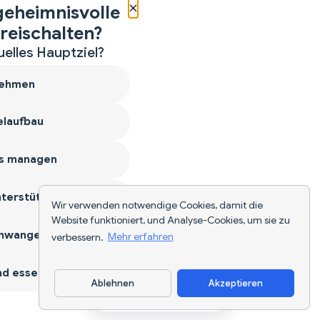
×
geheimnisvolle
reischalten?
uelles Hauptziel?
ehmen
laufbau
s managen
terstützen
Wir verwenden notwendige Cookies, damit die
Website funktioniert, und Analyse-Cookies, um sie zu
hwangerschaft
verbessern.
Mehr erfahren
d essen
Ablehnen
Akzeptieren
App herunterladen