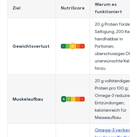
Warum es
Ziel
NutriScore
funktioniert
20 g Protein fördern
Sättigung; 200 Kalori
handhabbar in
Gewichtsverlust
Portionen;
überschüssiges Öl fü
unerwünschte Kalori
hinzu
20 g vollständiges
Protein pro 100 g;
Omega-3 reduzieren
Muskelaufbau
Entzündungen;
kalorienreich für
Masseaufbau
Omega-3 verbesse