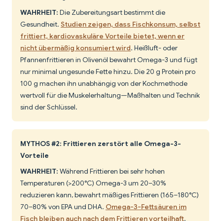
WAHRHEIT:
Die Zubereitungsart bestimmt die
Gesundheit.
Studien zeigen, dass Fischkonsum, selbst
frittiert, kardiovaskuläre Vorteile bietet, wenn er
nicht übermäßig konsumiert wird
. Heißluft- oder
Pfannenfrittieren in Olivenöl bewahrt Omega-3 und fügt
nur minimal ungesunde Fette hinzu. Die 20 g Protein pro
100 g machen ihn unabhängig von der Kochmethode
wertvoll für die Muskelerhaltung—Maßhalten und Technik
sind der Schlüssel.
MYTHOS #2: Frittieren zerstört alle Omega-3-
Vorteile
WAHRHEIT:
Während Frittieren bei sehr hohen
Temperaturen (>200°C) Omega-3 um 20–30%
reduzieren kann, bewahrt mäßiges Frittieren (165–180°C)
70–80% von EPA und DHA.
Omega-3-Fettsäuren im
Fisch bleiben auch nach dem Frittieren vorteilhaft
,