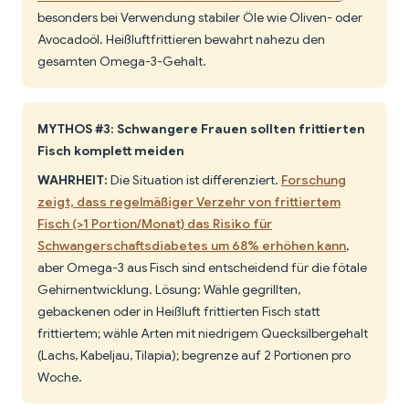
besonders bei Verwendung stabiler Öle wie Oliven- oder
Avocadoöl. Heißluftfrittieren bewahrt nahezu den
gesamten Omega-3-Gehalt.
MYTHOS #3: Schwangere Frauen sollten frittierten
Fisch komplett meiden
WAHRHEIT:
Die Situation ist differenziert.
Forschung
zeigt, dass regelmäßiger Verzehr von frittiertem
Fisch (>1 Portion/Monat) das Risiko für
Schwangerschaftsdiabetes um 68% erhöhen kann
,
aber Omega-3 aus Fisch sind entscheidend für die fötale
Gehirnentwicklung. Lösung: Wähle gegrillten,
gebackenen oder in Heißluft frittierten Fisch statt
frittiertem; wähle Arten mit niedrigem Quecksilbergehalt
(Lachs, Kabeljau, Tilapia); begrenze auf 2 Portionen pro
Woche.