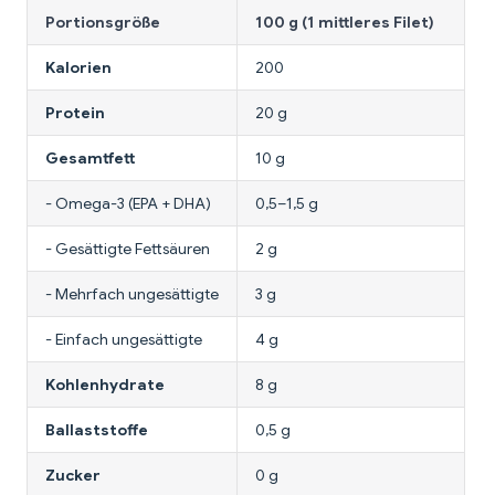
Portionsgröße
100 g (1 mittleres Filet)
Kalorien
200
Protein
20 g
Gesamtfett
10 g
- Omega-3 (EPA + DHA)
0,5–1,5 g
- Gesättigte Fettsäuren
2 g
- Mehrfach ungesättigte
3 g
- Einfach ungesättigte
4 g
Kohlenhydrate
8 g
Ballaststoffe
0,5 g
Zucker
0 g