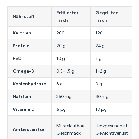
Frittierter
Gegrillter
Nährstoff
Fisch
Fisch
Kalorien
200
120
Protein
20 g
24 g
Fett
10 g
3 g
Omega-3
0,5–1,5 g
1–2 g
Kohlenhydrate
8 g
0 g
Natrium
350 mg
80 mg
Vitamin D
6 μg
10 μg
Muskelaufbau,
Herzgesundheit,
Am besten für
Geschmack
Gewichtsverlust