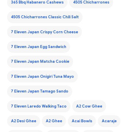
365 Bbq Habanero Cashews
4505 Chicharrones
4505 Chicharrones Classic Chili Salt
7 Eleven Japan Crispy Corn Cheese
7 Eleven Japan Egg Sandwich
7 Eleven Japan Matcha Cookie
7 Eleven Japan Onigiri Tuna Mayo
7 Eleven Japan Tamago Sando
7 Eleven Laredo Walking Taco
A2 Cow Ghee
A2 Desi Ghee
A2 Ghee
Acai Bowls
Acaraje