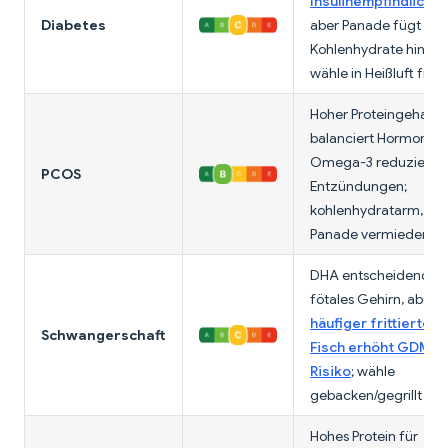
Insulinempfindlichke
Diabetes
aber Panade fügt
Kohlenhydrate hinzu;
wähle in Heißluft fritti
Hoher Proteingehalt
balanciert Hormone;
Omega-3 reduzieren
PCOS
Entzündungen;
kohlenhydratarm, we
Panade vermieden wi
DHA entscheidend fü
fötales Gehirn, aber
häufiger frittierter
Schwangerschaft
Fisch erhöht GDM-
Risiko
; wähle
gebacken/gegrillt
Hohes Protein für