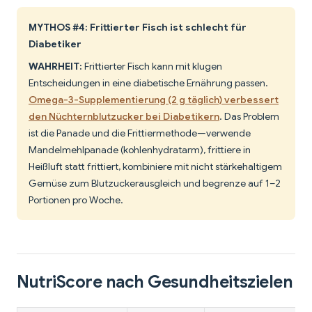
MYTHOS #4: Frittierter Fisch ist schlecht für
Diabetiker
WAHRHEIT:
Frittierter Fisch kann mit klugen
Entscheidungen in eine diabetische Ernährung passen.
Omega-3-Supplementierung (2 g täglich) verbessert
den Nüchternblutzucker bei Diabetikern
. Das Problem
ist die Panade und die Frittiermethode—verwende
Mandelmehlpanade (kohlenhydratarm), frittiere in
Heißluft statt frittiert, kombiniere mit nicht stärkehaltigem
Gemüse zum Blutzuckerausgleich und begrenze auf 1–2
Portionen pro Woche.
NutriScore nach Gesundheitszielen