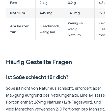
Fett
2,4 g
0,2 g
4,5 g
Natrium
449 mg
343 mg
390 mg
Wenig Kal,
Reicher
Am besten
Geschmack,
wenig
Geschm
für
wenig Kal
Natrium
modera
Häufig Gestellte Fragen
Ist Soße schlecht für dich?
Soße ist nicht von Natur aus schlecht, erfordert aber
Mäßigung aufgrund des Natriumgehalts. Eine 1/4 Tasse
Portion enthält 269mg Natrium (12% Tageswert), und
viele Menschen verwenden 2-3 Portionen pro Mahlzeit.