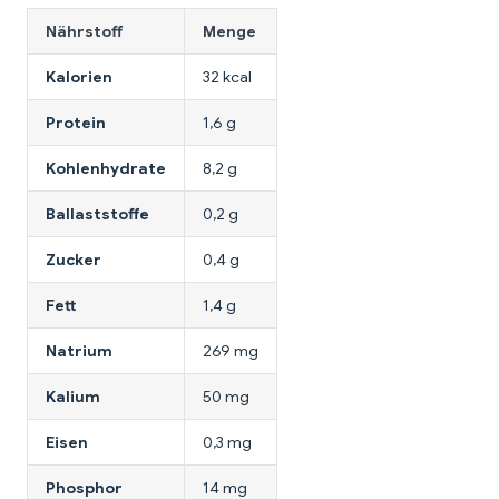
Nährstoff
Menge
Kalorien
32 kcal
Protein
1,6 g
Kohlenhydrate
8,2 g
Ballaststoffe
0,2 g
Zucker
0,4 g
Fett
1,4 g
Natrium
269 mg
Kalium
50 mg
Eisen
0,3 mg
Phosphor
14 mg