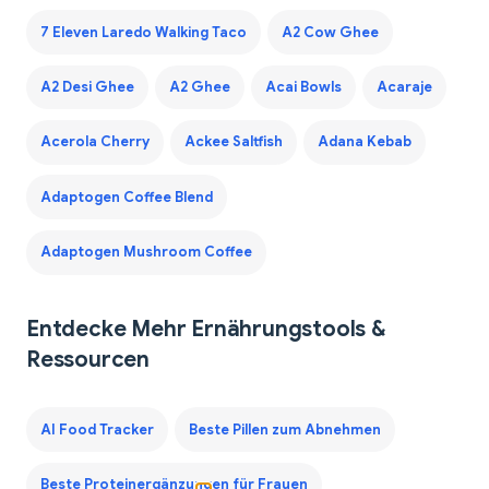
7 Eleven Laredo Walking Taco
A2 Cow Ghee
A2 Desi Ghee
A2 Ghee
Acai Bowls
Acaraje
Acerola Cherry
Ackee Saltfish
Adana Kebab
Adaptogen Coffee Blend
Adaptogen Mushroom Coffee
Entdecke Mehr Ernährungstools &
Ressourcen
AI Food Tracker
Beste Pillen zum Abnehmen
Beste Proteinergänzungen für Frauen