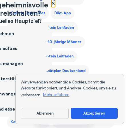
×
geheimnisvolle
reischalten?
Calorie Deficit Diet
Diät-App
uelles Hauptziel?
Drittes Trimester Protein Leitfaden
ehmen
Ernährungsplan für 40-jährige Männer
laufbau
Erstes Trimester Protein Leitfaden
s managen
Gewichtszunahme Diätplan Deutschland
terstützen
Wir verwenden notwendige Cookies, damit die
Kalorien für deutsches Essen berechnen
Website funktioniert, und Analyse-Cookies, um sie zu
hwangerschaft
verbessern.
Mehr erfahren
Kalorienzähler für deutsche Gerichte - Sofortige
Nährwertangaben für jede Mahlzeit — 2026
d essen
Ablehnen
Akzeptieren
App herunterladen
Kalorienzähler-App
Keto-Einkaufsliste Generator