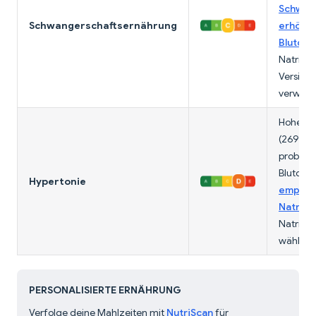
Schwan
Schwangerschaftsernährung
erhöht 
Blutdru
Natriu
Version
verwen
Hoher N
(269mg 
problem
Blutdru
Hypertonie
empfieh
Natriu
Natrium
wählen.
PERSONALISIERTE ERNÄHRUNG
Verfolge deine Mahlzeiten mit
NutriScan
für