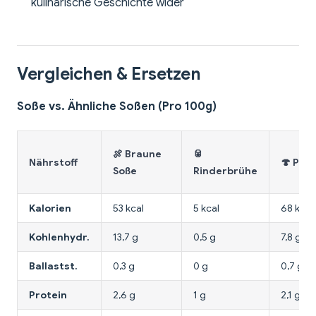
kulinarische Geschichte wider
Vergleichen & Ersetzen
Soße vs. Ähnliche Soßen (Pro 100g)
🍖 Braune
🥫
Nährstoff
🍄 Pilz
Soße
Rinderbrühe
Kalorien
53 kcal
5 kcal
68 kcal
Kohlenhydr.
13,7 g
0,5 g
7,8 g
Ballastst.
0,3 g
0 g
0,7 g
Protein
2,6 g
1 g
2,1 g