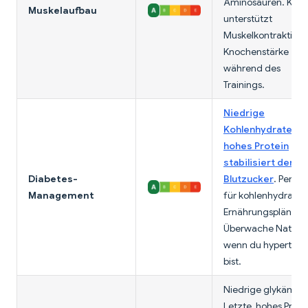
Aminosäuren. Kalz
Muskelaufbau
unterstützt
Muskelkontraktion
Knochenstärke
während des
Trainings.
Niedrige
Kohlenhydrate (4g
hohes Protein
stabilisiert den
Diabetes-
Blutzucker
. Perfek
Management
für kohlenhydrata
Ernährungspläne.
Überwache Natriu
wenn du hypertens
bist.
Niedrige glykämis
Letzte, hohes Prote