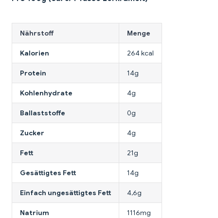
Nährstoff
Menge
Kalorien
264 kcal
Protein
14g
Kohlenhydrate
4g
Ballaststoffe
0g
Zucker
4g
Fett
21g
Gesättigtes Fett
14g
Einfach ungesättigtes Fett
4,6g
Natrium
1116mg