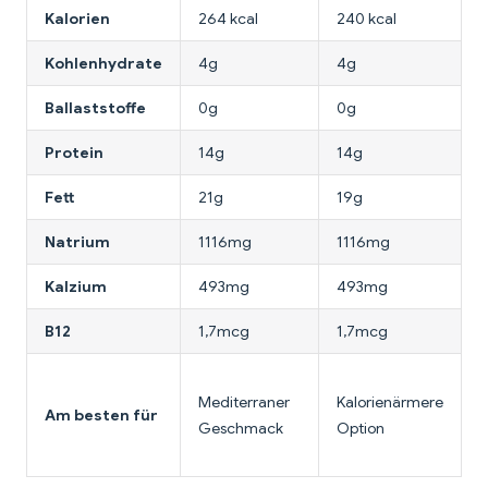
Kalorien
264 kcal
240 kcal
2
Kohlenhydrate
4g
4g
2
Ballaststoffe
0g
0g
Protein
14g
14g
1
Fett
21g
19g
2
Natrium
1116mg
1116mg
Kalzium
493mg
493mg
B12
1,7mcg
1,7mcg
N
Mediterraner
Kalorienärmere
N
Am besten für
Geschmack
Option
h
P