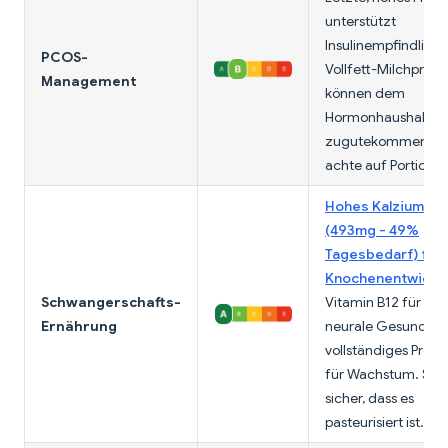
unterstützt
Insulinempfindlichk
PCOS-
Vollfett-Milchprod
Management
können dem
Hormonhaushalt
zugutekommen;
achte auf Portionen
Hohes Kalzium
(493mg - 49%
Tagesbedarf) für
Knochenentwickl
Schwangerschafts-
Vitamin B12 für
Ernährung
neurale Gesundheit
vollständiges Prote
für Wachstum. Stel
sicher, dass es
pasteurisiert ist.