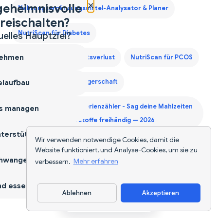
×
geheimnisvolle
Nahrungsergänzungsmittel-Analysator & Planer
reischalten?
NutriScan für Diabetes
uelles Hauptziel?
ehmen
NutriScan für Gewichtsverlust
NutriScan für PCOS
NutriScan für Schwangerschaft
laufbau
Sprachaktivierter Kalorienzähler - Sag deine Mahlzeiten
s managen
an und tracke Nährstoffe freihändig — 2026
terstützen
Wir verwenden notwendige Cookies, damit die
Zweites Trimester Protein Leitfaden
Website funktioniert, und Analyse-Cookies, um sie zu
hwangerschaft
verbessern.
Mehr erfahren
d essen
Ablehnen
Akzeptieren
App herunterladen