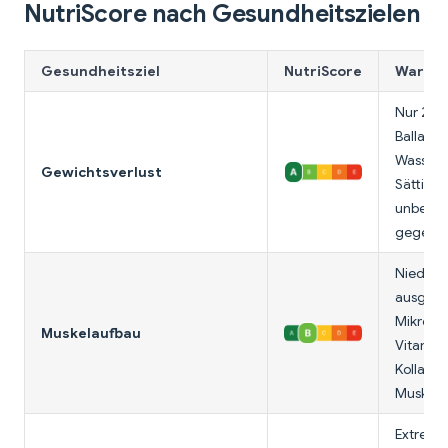
NutriScore nach Gesundheitszielen
Gesundheitsziel
NutriScore
Warum 
Nur 24 K
Ballasts
Wasserg
Gewichtsverlust
Sättigun
unbegr
gegesse
Niedrige
ausgeze
Mikronä
Muskelaufbau
Vitamin 
Kollage
Muskelr
Extrem n