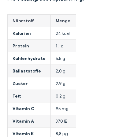
Nährstoff
Menge
Kalorien
24 kcal
Protein
1,1 g
Kohlenhydrate
5,5 g
Ballaststoffe
2,0 g
Zucker
2,9 g
Fett
0,2 g
Vitamin C
95 mg
Vitamin A
370 IE
Vitamin K
8,8 µg