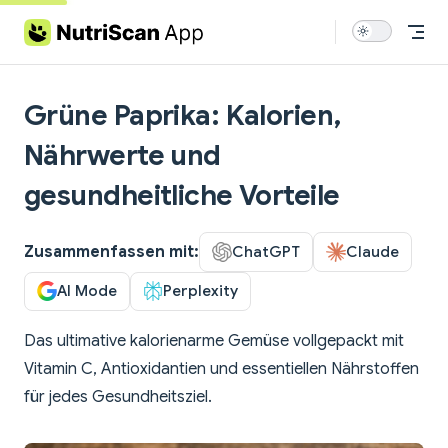
Skip to content
Grüne Paprika: Kalorien,
Nährwerte und
gesundheitliche Vorteile
Zusammenfassen mit:
ChatGPT
Claude
AI Mode
Perplexity
Das ultimative kalorienarme Gemüse vollgepackt mit
Vitamin C, Antioxidantien und essentiellen Nährstoffen
für jedes Gesundheitsziel.