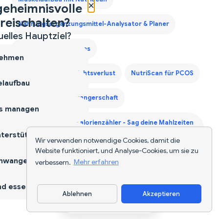
×
geheimnisvolle
reischalten?
Nahrungsergänzungsmittel-Analysator & Planer
uelles Hauptziel?
NutriScan für Diabetes
ehmen
NutriScan für Gewichtsverlust
NutriScan für PCOS
laufbau
NutriScan für Schwangerschaft
s managen
Sprachaktivierter Kalorienzähler - Sag deine Mahlzeiten
terstützen
an und tracke Nährstoffe freihändig — 2026
Wir verwenden notwendige Cookies, damit die
Website funktioniert, und Analyse-Cookies, um sie zu
hwangerschaft
Zweites Trimester Protein Leitfaden
verbessern.
Mehr erfahren
d essen
Ablehnen
Akzeptieren
App herunterladen