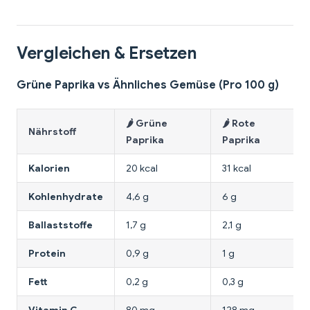
Vergleichen & Ersetzen
Grüne Paprika vs Ähnliches Gemüse (Pro 100 g)
🌶️ Grüne
🌶️ Rote
Nährstoff
Paprika
Paprika
Kalorien
20 kcal
31 kcal
Kohlenhydrate
4,6 g
6 g
Ballaststoffe
1,7 g
2,1 g
Protein
0,9 g
1 g
Fett
0,2 g
0,3 g