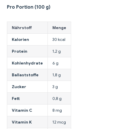
Pro Portion (100 g)
Nährstoff
Menge
Kalorien
30 kcal
Protein
1,2 g
Kohlenhydrate
6 g
Ballaststoffe
1,8 g
Zucker
3 g
Fett
0,8 g
Vitamin C
8 mg
Vitamin K
12 mcg