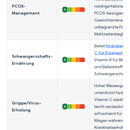
PCOS-
niedrige Kalorien id
Management
PCOS-bezogenes
Gewichtsmanageme
unbegrenzte Portio
Mahlzeitenbegleit
Bietet
Hydratation
C für Eisenaufna
Schwangerschafts-
Vitamin K für Blut
Ernährung
und Ballaststoffe fü
Schwangerschafts
Hoher Wassergehal
unterstützt Hydrata
Vitamin C stärkt Im
Grippe/Virus-
leicht verdaulich. 
Erholung
erfrischend für em
Mägen während
Krankheitserholung