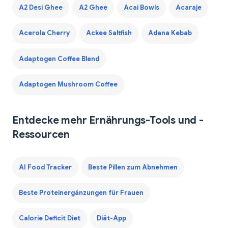
A2 Desi Ghee
A2 Ghee
Acai Bowls
Acaraje
Acerola Cherry
Ackee Saltfish
Adana Kebab
Adaptogen Coffee Blend
Adaptogen Mushroom Coffee
Entdecke mehr Ernährungs-Tools und -
Ressourcen
AI Food Tracker
Beste Pillen zum Abnehmen
Beste Proteinergänzungen für Frauen
Calorie Deficit Diet
Diät-App