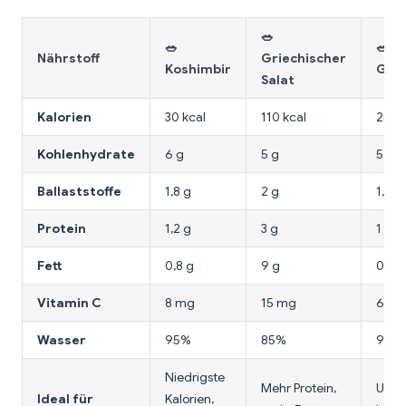
🥗
🥗
🥗
Nährstoff
Griechischer
Koshimbir
Gart
Salat
Kalorien
30 kcal
110 kcal
25 kc
Kohlenhydrate
6 g
5 g
5 g
Ballaststoffe
1,8 g
2 g
1,5 g
Protein
1,2 g
3 g
1 g
Fett
0,8 g
9 g
0,5 g
Vitamin C
8 mg
15 mg
6 m
Wasser
95%
85%
94%
Niedrigste
Mehr Protein,
Ultra
Ideal für
Kalorien,