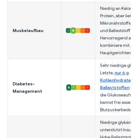
Niedrig an Kalorien
Protein, aber liefert
Mikronährstoffe, H
Muskelaufbau
und Ballaststoffe.
Hervorragend als B
kombiniere mit pro
Hauptgerichten.
Sehr niedrige glyk
Letzte,
nur 6 g
Kohlenhydrate mit
Diabetes-
Ballaststoffen
ver
Management
die Glukoseaufna
kannst frei essen o
Blutzuckerbedenke
Niedrige glykämisc
unterstützt Insulinse
Hohe Ballaststoffe 