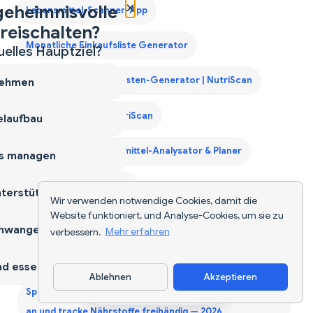
×
geheimnisvolle
Lebensmittel-Scanner-App
reischalten?
Monatliche Einkaufsliste Generator
uelles Hauptziel?
Monatlicher Einkaufslisten-Generator | NutriScan
ehmen
Muskelaufbau mit NutriScan
laufbau
Nahrungsergänzungsmittel-Analysator & Planer
s managen
NutriScan für Diabetes
terstützen
Wir verwenden notwendige Cookies, damit die
Website funktioniert, und Analyse-Cookies, um sie zu
NutriScan für Gewichtsverlust
NutriScan für PCOS
hwangerschaft
verbessern.
Mehr erfahren
NutriScan für Schwangerschaft
d essen
Ablehnen
Akzeptieren
App herunterladen
Sprachaktivierter Kalorienzähler - Sag deine Mahlzeiten
an und tracke Nährstoffe freihändig — 2026