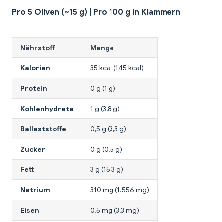
Pro 5 Oliven (~15 g) | Pro 100 g in Klammern
Nährstoff
Menge
Kalorien
35 kcal (145 kcal)
Protein
0 g (1 g)
Kohlenhydrate
1 g (3,8 g)
Ballaststoffe
0,5 g (3,3 g)
Zucker
0 g (0,5 g)
Fett
3 g (15,3 g)
Natrium
310 mg (1.556 mg)
Eisen
0,5 mg (3,3 mg)