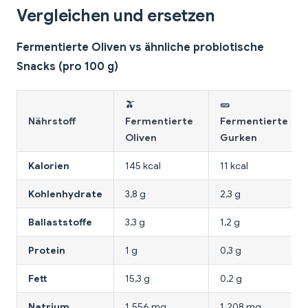
Vergleichen und ersetzen
Fermentierte Oliven vs ähnliche probiotische
Snacks (pro 100 g)
🫒
🥒
Nährstoff
Fermentierte
Fermentierte
Oliven
Gurken
Kalorien
145 kcal
11 kcal
Kohlenhydrate
3,8 g
2,3 g
Ballaststoffe
3,3 g
1,2 g
Protein
1 g
0,3 g
Fett
15,3 g
0,2 g
Natrium
1.556 mg
1.208 mg