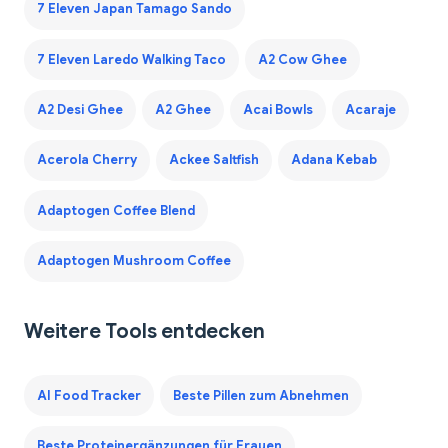
7 Eleven Japan Tamago Sando
7 Eleven Laredo Walking Taco
A2 Cow Ghee
A2 Desi Ghee
A2 Ghee
Acai Bowls
Acaraje
Acerola Cherry
Ackee Saltfish
Adana Kebab
Adaptogen Coffee Blend
Adaptogen Mushroom Coffee
Weitere Tools entdecken
AI Food Tracker
Beste Pillen zum Abnehmen
Beste Proteinergänzungen für Frauen