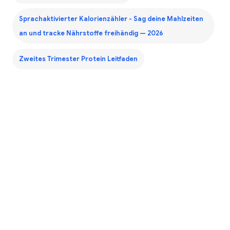
Sprachaktivierter Kalorienzähler - Sag deine Mahlzeiten
an und tracke Nährstoffe freihändig — 2026
Zweites Trimester Protein Leitfaden