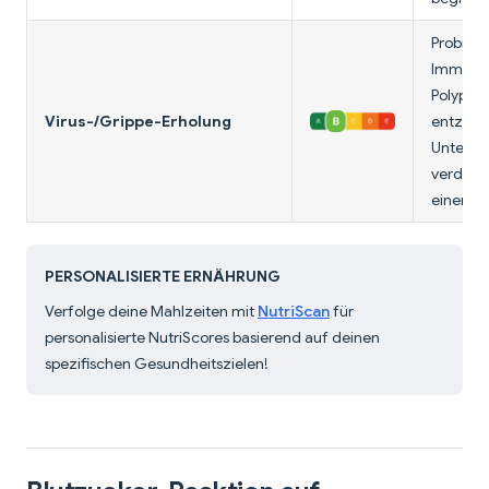
Probioti
Immunfu
Polyphen
Virus-/Grippe-Erholung
entzün
Unterstü
verdaul
einer Er
PERSONALISIERTE ERNÄHRUNG
Verfolge deine Mahlzeiten mit
NutriScan
für
personalisierte NutriScores basierend auf deinen
spezifischen Gesundheitszielen!