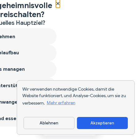
×
geheimnisvolle
reischalten?
uelles Hauptziel?
ehmen
laufbau
s managen
terstützen
Wir verwenden notwendige Cookies, damit die
Website funktioniert, und Analyse-Cookies, um sie zu
hwangerschaft
verbessern.
Mehr erfahren
d essen
Ablehnen
Akzeptieren
App herunterladen