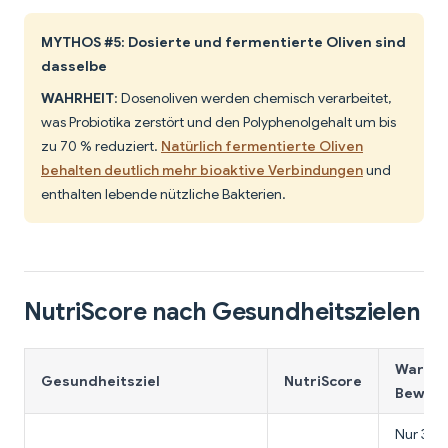
MYTHOS #5: Dosierte und fermentierte Oliven sind
dasselbe
WAHRHEIT
: Dosenoliven werden chemisch verarbeitet,
was Probiotika zerstört und den Polyphenolgehalt um bis
zu 70 % reduziert.
Natürlich fermentierte Oliven
behalten deutlich mehr bioaktive Verbindungen
und
enthalten lebende nützliche Bakterien.
NutriScore nach Gesundheitszielen
Warum 
Gesundheitsziel
NutriScore
Bewert
Nur 35 K