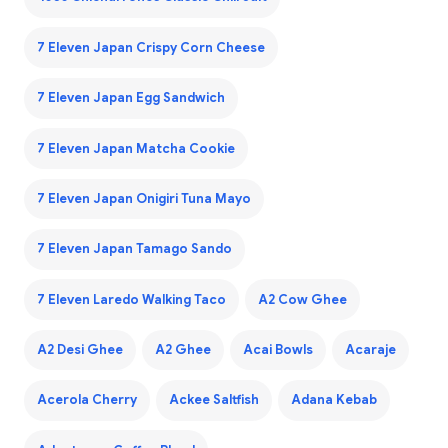
7 Eleven Japan Crispy Corn Cheese
7 Eleven Japan Egg Sandwich
7 Eleven Japan Matcha Cookie
7 Eleven Japan Onigiri Tuna Mayo
7 Eleven Japan Tamago Sando
7 Eleven Laredo Walking Taco
A2 Cow Ghee
A2 Desi Ghee
A2 Ghee
Acai Bowls
Acaraje
Acerola Cherry
Ackee Saltfish
Adana Kebab