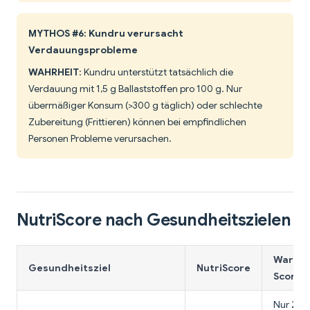
MYTHOS #6: Kundru verursacht
Verdauungsprobleme
WAHRHEIT
: Kundru unterstützt tatsächlich die
Verdauung mit 1,5 g Ballaststoffen pro 100 g. Nur
übermäßiger Konsum (>300 g täglich) oder schlechte
Zubereitung (Frittieren) können bei empfindlichen
Personen Probleme verursachen.
NutriScore nach Gesundheitszielen
Warum 
Gesundheitsziel
NutriScore
Score?
Nur 20 K