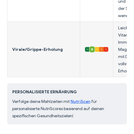
und nah
der Sch
wenn gu
Leicht v
Vitamin 
Immunit
Virale/Grippe-Erholung
Magen. 
mit Dal 
vollstän
Erholun
PERSONALISIERTE ERNÄHRUNG
Verfolge deine Mahlzeiten mit
NutriScan
für
personalisierte NutriScores basierend auf deinen
spezifischen Gesundheitszielen!