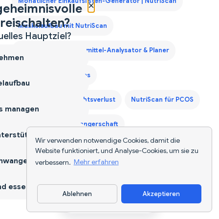
Monatlicher Einkaufslisten-Generator | NutriScan
×
geheimnisvolle
reischalten?
Muskelaufbau mit NutriScan
uelles Hauptziel?
Nahrungsergänzungsmittel-Analysator & Planer
ehmen
NutriScan für Diabetes
laufbau
NutriScan für Gewichtsverlust
NutriScan für PCOS
s managen
NutriScan für Schwangerschaft
terstützen
Wir verwenden notwendige Cookies, damit die
Sprachaktivierter Kalorienzähler - Sag deine Mahlzeiten
Website funktioniert, und Analyse-Cookies, um sie zu
hwangerschaft
verbessern.
Mehr erfahren
an und tracke Nährstoffe freihändig — 2026
d essen
Zweites Trimester Protein Leitfaden
Ablehnen
Akzeptieren
App herunterladen