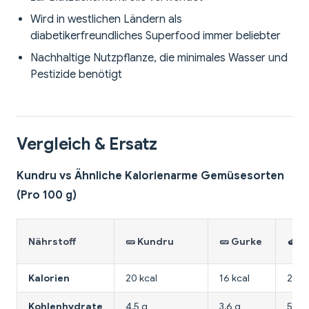
Wird in westlichen Ländern als
diabetikerfreundliches Superfood immer beliebter
Nachhaltige Nutzpflanze, die minimales Wasser und
Pestizide benötigt
Vergleich & Ersatz
Kundru vs Ähnliche Kalorienarme Gemüsesorten
(Pro 100 g)
Nährstoff
🥒 Kundru
🥒 Gurke
🍆 A
Kalorien
20 kcal
16 kcal
25 k
Kohlenhydrate
4,5 g
3,6 g
5,9 g