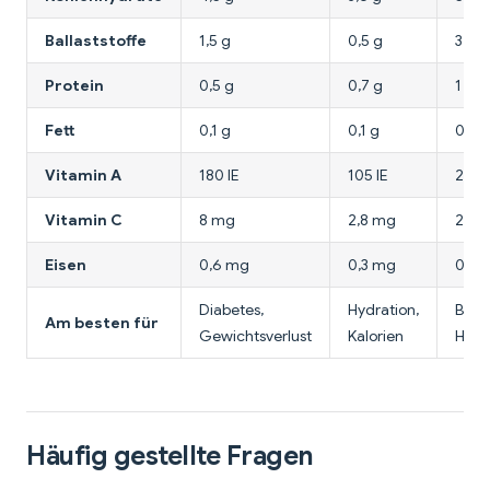
Ballaststoffe
1,5 g
0,5 g
3 g
Protein
0,5 g
0,7 g
1 g
Fett
0,1 g
0,1 g
0,2 g
Vitamin A
180 IE
105 IE
23 IE
Vitamin C
8 mg
2,8 mg
2,2 
Eisen
0,6 mg
0,3 mg
0,2 
Diabetes,
Hydration,
Balla
Am besten für
Gewichtsverlust
Kalorien
Herz
Häufig gestellte Fragen