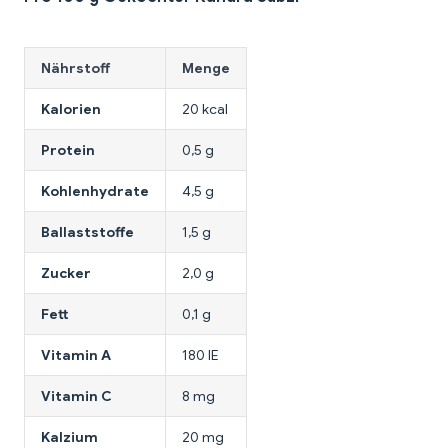
Nährstoff
Menge
Kalorien
20 kcal
Protein
0,5 g
Kohlenhydrate
4,5 g
Ballaststoffe
1,5 g
Zucker
2,0 g
Fett
0,1 g
Vitamin A
180 IE
Vitamin C
8 mg
Kalzium
20 mg