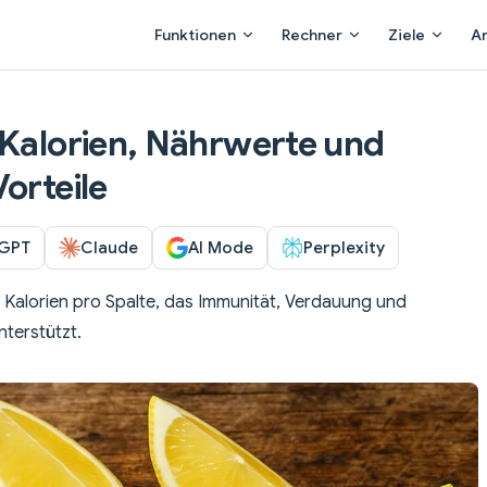
Main Navigation
Funktionen
Rechner
Ziele
A
 Kalorien, Nährwerte und
orteile
GPT
Claude
AI Mode
Perplexity
3 Kalorien pro Spalte, das Immunität, Verdauung und
nterstützt.