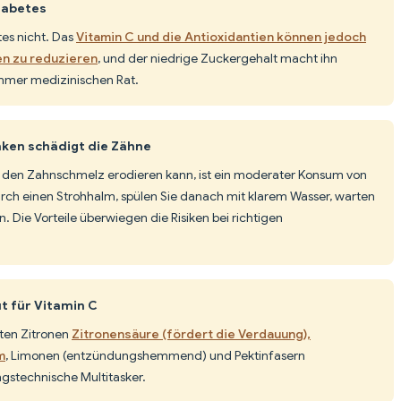
iabetes
tes nicht. Das
Vitamin C und die Antioxidantien können jedoch
en zu reduzieren
, und der niedrige Zuckergehalt macht ihn
immer medizinischen Rat.
ken schädigt die Zähne
 den Zahnschmelz erodieren kann, ist ein moderater Konsum von
durch einen Strohhalm, spülen Sie danach mit klarem Wasser, warten
 Die Vorteile überwiegen die Risiken bei richtigen
t für Vitamin C
lten Zitronen
Zitronensäure (fördert die Verdauung),
m
, Limonen (entzündungshemmend) und Pektinfasern
gstechnische Multitasker.