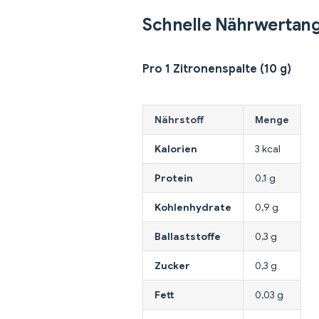
Schnelle Nährwertan
Pro 1 Zitronenspalte (10 g)
Nährstoff
Menge
Kalorien
3 kcal
Protein
0,1 g
Kohlenhydrate
0,9 g
Ballaststoffe
0,3 g
Zucker
0,3 g
Fett
0,03 g