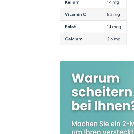
Kalium
14 mg
Vitamin C
5,3 mg
Folat
1,1 mcg
Calcium
2,6 mg