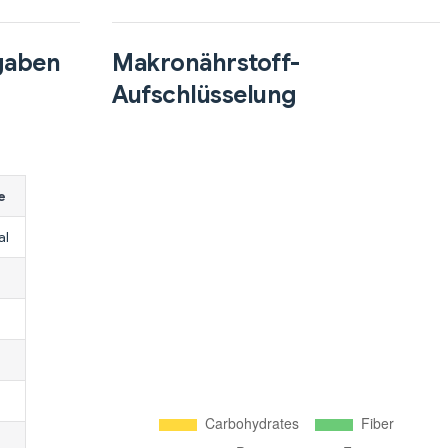
gaben
Makronährstoff-
Aufschlüsselung
e
al