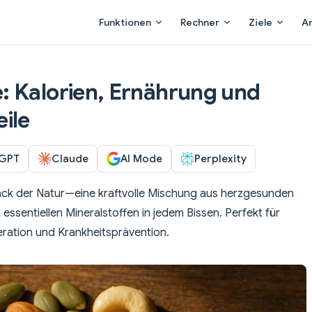
Main Navigation
Funktionen
Rechner
Ziele
A
: Kalorien, Ernährung und
ile
GPT
Claude
AI Mode
Perplexity
ack der Natur—eine kraftvolle Mischung aus herzgesunden
 essentiellen Mineralstoffen in jedem Bissen. Perfekt für
ration und Krankheitsprävention.