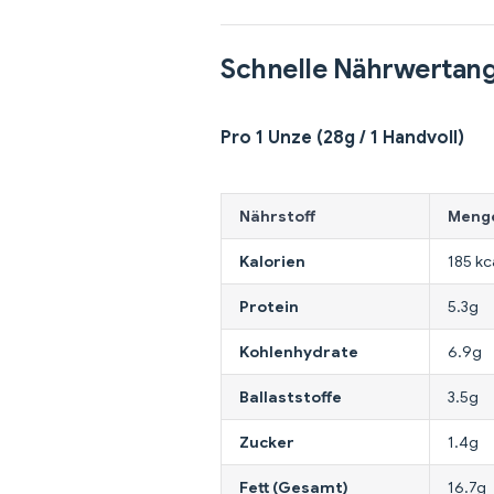
Schnelle Nährwertan
Pro 1 Unze (28g / 1 Handvoll)
Nährstoff
Meng
Kalorien
185 kc
Protein
5.3g
Kohlenhydrate
6.9g
Ballaststoffe
3.5g
Zucker
1.4g
Fett (Gesamt)
16.7g