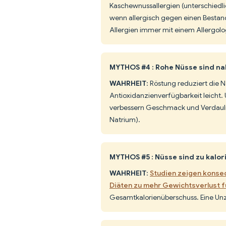
Kaschewnussallergien (unterschiedli
wenn allergisch gegen einen Bestandt
Allergien immer mit einem Allergol
MYTHOS #4 : Rohe Nüsse sind na
WAHRHEIT
: Röstung reduziert die 
Antioxidanzienverfügbarkeit leicht
verbessern Geschmack und Verdaulic
Natrium).
MYTHOS #5 : Nüsse sind zu kal
WAHRHEIT
:
Studien zeigen konseq
Diäten zu mehr Gewichtsverlust fü
Gesamtkalorienüberschuss. Eine Unze 