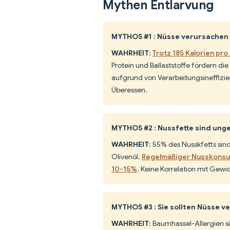
Mythen Entlarvung
MYTHOS #1 : Nüsse verursachen 
WAHRHEIT
:
Trotz 185 Kalorien pr
Protein und Ballaststoffe fördern di
aufgrund von Verarbeitungsineffizien
Überessen.
MYTHOS #2 : Nussfette sind unge
WAHRHEIT
: 55% des Nusskfetts sin
Olivenöl.
Regelmäßiger Nusskonsum
10-15%
. Keine Korrelation mit Gew
MYTHOS #3 : Sie sollten Nüsse v
WAHRHEIT
: Baumhassel-Allergien s