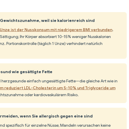
Gewichtszunahme, weil sie kalorienreich sind
o Unze ist der Nusskonsum mit niedrigerem BMI verbunden
.
e Sättigung; Ihr Körper absorbiert 10-15% weniger Nusskalorien
z. Portionskontrolle (täglich 1 Unze) verhindert natürlich
sund wie gesättigte Fette
d herzgesunde einfach ungesättigte Fette—die gleiche Art wie in
 reduziert LDL-Cholesterin um 5-10% und Triglyceride um
ichtszunahme oder kardiovaskulärem Risiko.
ermeiden, wenn Sie allergisch gegen eine sind
ind spezifisch für einzelne Nüsse; Mandeln verursachen keine