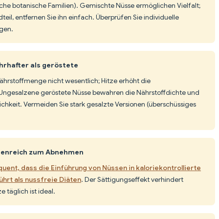
che botanische Familien). Gemischte Nüsse ermöglichen Vielfalt;
eil, entfernen Sie ihn einfach. Überprüfen Sie individuelle
ogen.
hrhafter als geröstete
Nährstoffmenge nicht wesentlich; Hitze erhöht die
. Ungesalzene geröstete Nüsse bewahren die Nährstoffdichte und
hkeit. Vermeiden Sie stark gesalzte Versionen (überschüssiges
orienreich zum Abnehmen
uent, dass die Einführung von Nüssen in kaloriekontrollierte
hrt als nussfreie Diäten
. Der Sättigungseffekt verhindert
täglich ist ideal.