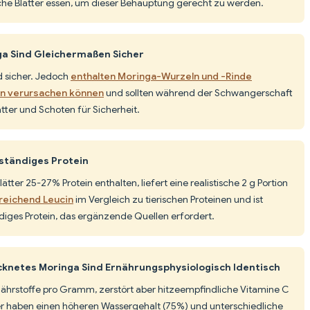
sche Blätter essen, um dieser Behauptung gerecht zu werden.
ga Sind Gleichermaßen Sicher
nd sicher. Jedoch
enthalten Moringa-Wurzeln und -Rinde
en verursachen können
und sollten während der Schwangerschaft
tter und Schoten für Sicherheit.
lständiges Protein
tter 25-27% Protein enthalten, liefert eine realistische 2 g Portion
reichend Leucin
im Vergleich zu tierischen Proteinen und ist
ändiges Protein, das ergänzende Quellen erfordert.
knetes Moringa Sind Ernährungsphysiologisch Identisch
Nährstoffe pro Gramm, zerstört aber hitzeempfindliche Vitamine C
ter haben einen höheren Wassergehalt (75%) und unterschiedliche