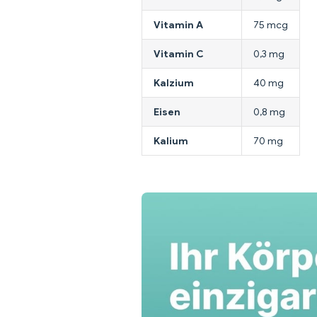
Vitamin A
75 mcg
Vitamin C
0,3 mg
Kalzium
40 mg
Eisen
0,8 mg
Kalium
70 mg