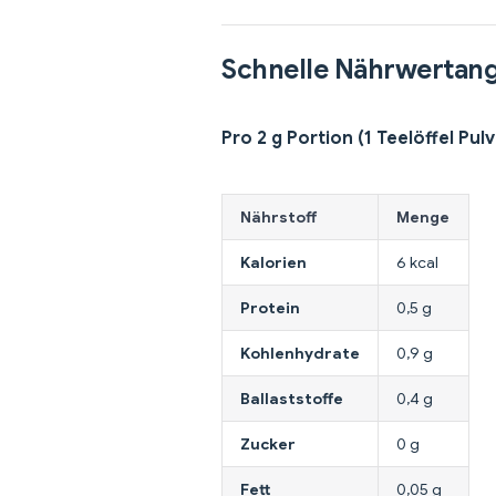
Schnelle Nährwertan
Pro 2 g Portion (1 Teelöffel Pulv
Nährstoff
Menge
Kalorien
6 kcal
Protein
0,5 g
Kohlenhydrate
0,9 g
Ballaststoffe
0,4 g
Zucker
0 g
Fett
0,05 g