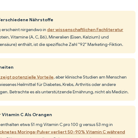
Verschiedene Nährstoffe
g erscheint nirgendwo in
der wissenschaftlichen Fachliteratur
ein, Vitamine (A, C, B6), Mineralien (Eisen, Kalzium) und
nsäure) enthält, ist die spezifische Zahl "92" Marketing-Fiktion.
heiten
zeigt potenzielle Vorteile
, aber klinische Studien am Menschen
iesenes Heilmittel für Diabetes, Krebs, Arthritis oder andere
en. Betrachte es als unterstützende Ernährung, nicht als Medizin.
 Vitamin C Als Orangen
r enthalten etwa 51 mg Vitamin C pro 100 g versus 53 mg in
cknetes Moringa-Pulver verliert 50-90% Vitamin C während