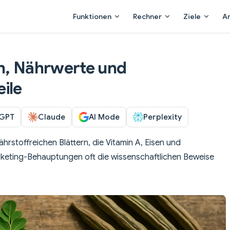
Main Navigation
Funktionen
Rechner
Ziele
A
n, Nährwerte und
ile
GPT
Claude
AI Mode
Perplexity
hrstoffreichen Blättern, die Vitamin A, Eisen und
arketing-Behauptungen oft die wissenschaftlichen Beweise