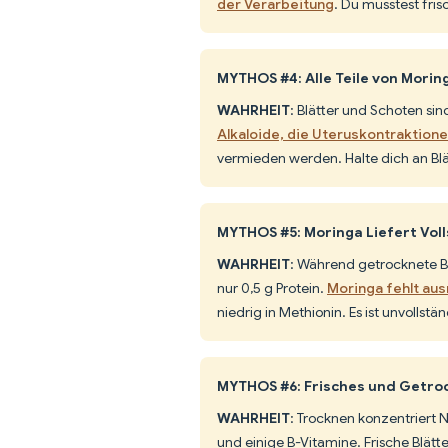
der Verarbeitung
. Du müsstest fri
MYTHOS #4: Alle Teile von Morin
WAHRHEIT
: Blätter und Schoten si
Alkaloide, die Uteruskontraktion
vermieden werden. Halte dich an Blä
MYTHOS #5: Moringa Liefert Vol
WAHRHEIT
: Während getrocknete Blä
nur 0,5 g Protein.
Moringa fehlt aus
niedrig in Methionin. Es ist unvollst
MYTHOS #6: Frisches und Getroc
WAHRHEIT
: Trocknen konzentriert 
und einige B-Vitamine. Frische Blät