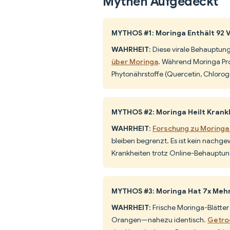
Mythen Aufgedeckt
MYTHOS #1: Moringa Enthält 92 
WAHRHEIT
: Diese virale Behauptun
über Moringa
. Während Moringa Prot
Phytonährstoffe (Quercetin, Chloroge
MYTHOS #2: Moringa Heilt Krank
WAHRHEIT
:
Forschung zu Moringa 
bleiben begrenzt. Es ist kein nachgew
Krankheiten trotz Online-Behauptung
MYTHOS #3: Moringa Hat 7x Mehr
WAHRHEIT
: Frische Moringa-Blätte
Orangen—nahezu identisch.
Getro