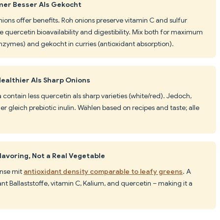
mer Besser Als Gekocht
ons offer benefits. Roh onions preserve vitamin C and sulfur
uercetin bioavailability and digestibility. Mix both for maximum
enzymes) and gekocht in curries (antioxidant absorption).
ealthier Als Sharp Onions
 contain less quercetin als sharp varieties (white/red). Jedoch,
er gleich prebiotic inulin. Wählen based on recipes and taste; alle
lavoring, Not a Real Vegetable
ense mit
antioxidant density comparable to leafy greens
. A
nt Ballaststoffe, vitamin C, Kalium, and quercetin – making it a