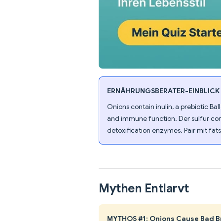
ERNÄHRUNGSBERATER-EINBLICK
Onions contain inulin, a prebiotic Bal
and immune function. Der sulfur comp
detoxification enzymes. Pair mit fat
Mythen Entlarvt
MYTHOS #1: Onions Cause Bad B