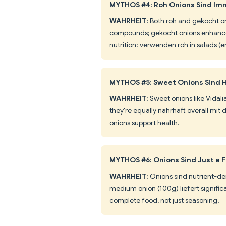
MYTHOS #4: Roh Onions Sind Im
WAHRHEIT:
Both roh and gekocht oni
compounds; gekocht onions enhance q
nutrition: verwenden roh in salads (
MYTHOS #5: Sweet Onions Sind H
WAHRHEIT:
Sweet onions like Vidalia
they're equally nahrhaft overall mit d
onions support health.
MYTHOS #6: Onions Sind Just a F
WAHRHEIT:
Onions sind nutrient-d
medium onion (100g) liefert significa
complete food, not just seasoning.