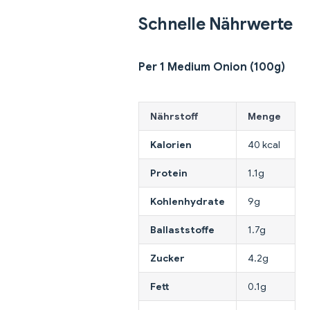
Schnelle Nährwerte
Per 1 Medium Onion (100g)
Nährstoff
Menge
Kalorien
40 kcal
Protein
1.1g
Kohlenhydrate
9g
Ballaststoffe
1.7g
Zucker
4.2g
Fett
0.1g