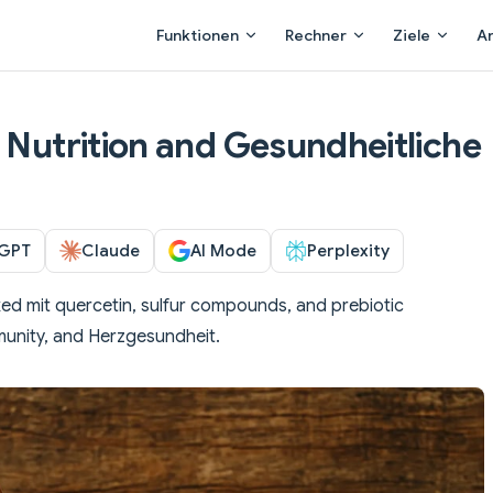
Main Navigation
Funktionen
Rechner
Ziele
A
 Nutrition and Gesundheitliche
GPT
Claude
AI Mode
Perplexity
d mit quercetin, sulfur compounds, and prebiotic
mmunity, and Herzgesundheit.