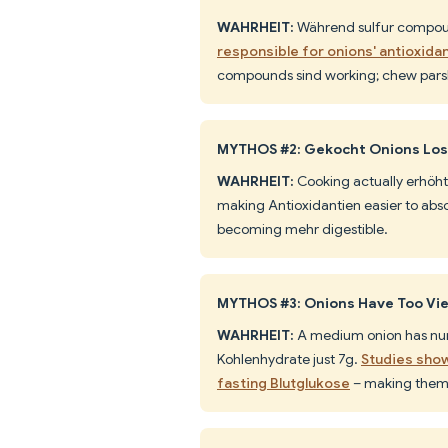
WAHRHEIT:
Während sulfur compou
responsible for onions' antioxida
compounds sind working; chew parsle
MYTHOS #2: Gekocht Onions Lose
WAHRHEIT:
Cooking actually erhöh
making Antioxidantien easier to abs
becoming mehr digestible.
MYTHOS #3: Onions Have Too Vie
WAHRHEIT:
A medium onion has nur 
Kohlenhydrate just 7g.
Studies show
fasting Blutglukose
– making them