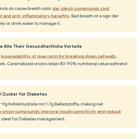
nds do cause breath odor,
der gleich compounds sind
nt and anti-inflammatory benefits
. Bad breath ist a sign der
y or drink water to manage it.
 Alle Their Gesundheitliche Vorteile
t
bioavailability of quercetin by breaking down cell walls
,
orb. Caramelized onions retain 80-90% nutritional value während
l Zucker for Diabetes
9g Kohlenhydrate mit 1.7g Ballaststoffe, making net
 onion compounds improve insulin sensitivity and reduce
 ideal for Diabetes management.