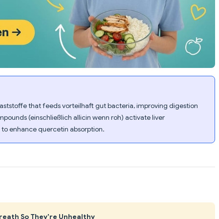
laststoffe that feeds vorteilhaft gut bacteria, improving digestion
ounds (einschließlich allicin wenn roh) activate liver
s to enhance quercetin absorption.
reath So They're Unhealthy