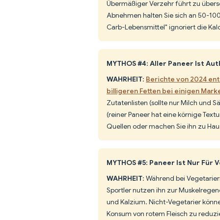
Übermäßiger Verzehr führt zu über
Abnehmen halten Sie sich an 50-100
Carb-Lebensmittel" ignoriert die Kal
MYTHOS #4: Aller Paneer Ist Aut
WAHRHEIT
:
Berichte von 2024 ent
billigeren Fetten bei einigen Mark
Zutatenlisten (sollte nur Milch und S
(reiner Paneer hat eine körnige Text
Quellen oder machen Sie ihn zu Hau
MYTHOS #5: Paneer Ist Nur Für 
WAHRHEIT
: Während bei Vegetariern 
Sportler nutzen ihn zur Muskelregene
und Kalzium. Nicht-Vegetarier könne
Konsum von rotem Fleisch zu reduzi