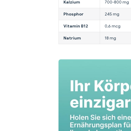
Kalzium
700-800 mg
Phosphor
245 mg
Vitamin B12
0,6 mcg
Natrium
18 mg