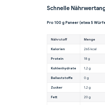
Schnelle Nährwertan
Pro 100 g Paneer (etwa 5 Würfe
Nährstoff
Menge
Kalorien
265 kcal
Protein
18 g
Kohlenhydrate
1,2 g
Ballaststoffe
0 g
Zucker
1,2 g
Fett
20 g