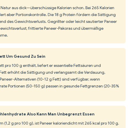
 Natur aus dick—überschüssige Kalorien schon. Bei 265 Kalorien
dert aber Portionskontrolle. Die 18 g Protein fördern die Sättigung
d des Gewichtsverlusts. Gegrillter oder leicht sautierter Paneer
Gewichtsverlust; frittierte Paneer-Pakoras und übermäßige
hme.
Fett Um Gesund Zu Sein
t pro 100 g enthält, liefert er essentielle Fettsäuren und
as Fett erhöht die Sättigung und verlangsamt die Verdauung,
e Paneer-Alternativen (10-12 g Fett) sind verfügbar, wenn
rate Portionen (50-150 g) passen in gesunde Fettgrenzen (20-35%
ohlenhydrate Also Kann Man Unbegrenzt Essen
(1,2 g pro 100 g), ist Paneer kaloriendicht mit 265 kcal pro 100 g.