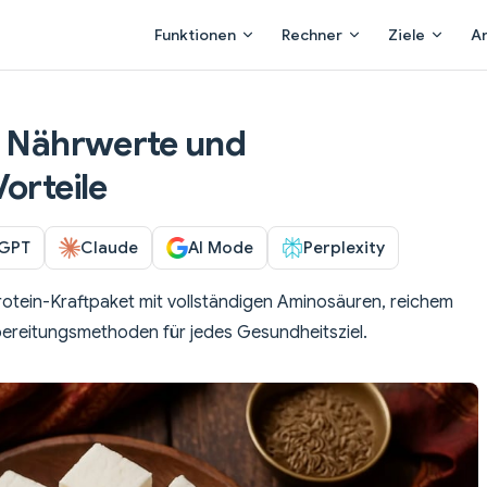
Main Navigation
Funktionen
Rechner
Ziele
A
, Nährwerte und
orteile
GPT
Claude
AI Mode
Perplexity
rotein-Kraftpaket mit vollständigen Aminosäuren, reichem
bereitungsmethoden für jedes Gesundheitsziel.