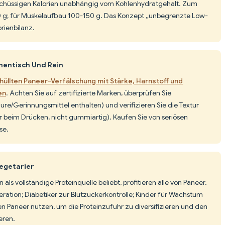
schüssigen Kalorien unabhängig vom Kohlenhydratgehalt. Zum
 g; für Muskelaufbau 100-150 g. Das Konzept „unbegrenzte Low-
orienbilanz.
hentisch Und Rein
hüllten Paneer-Verfälschung mit Stärke, Harnstoff und
en
. Achten Sie auf zertifizierte Marken, überprüfen Sie
äure/Gerinnungsmittel enthalten) und verifizieren Sie die Textur
ur beim Drücken, nicht gummiartig). Kaufen Sie von seriösen
se.
Vegetarier
als vollständige Proteinquelle beliebt, profitieren alle von Paneer.
ration; Diabetiker zur Blutzuckerkontrolle; Kinder für Wachstum
n Paneer nutzen, um die Proteinzufuhr zu diversifizieren und den
eren.