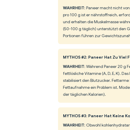
WAHRHEIT
: Paneer macht nicht von
pro 100 g ist er nährstoffreich, erfor
und erhalten die Muskelmasse währen
(50-100 g täglich) unterstützt den 
Portionen führen zur Gewichtszuna
MYTHOS #2: Paneer Hat Zu Viel 
WAHRHEIT
: Während Paneer 20 g Fet
fettlösliche Vitamine (A, D, E, K). D
stabilisiert den Blutzucker. Fettarm
Fettaufnahme ein Problem ist. Mode
der täglichen Kalorien).
MYTHOS #3: Paneer Hat Keine K
WAHRHEIT
: Obwohl kohlenhydratarm 