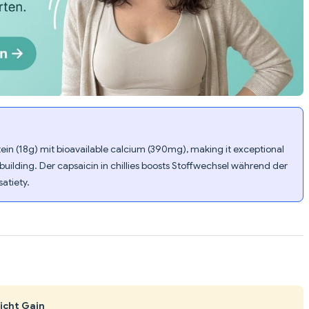
ein (18g) mit bioavailable calcium (390mg), making it exceptional
ilding. Der capsaicin in chillies boosts Stoffwechsel während der
atiety.
icht Gain