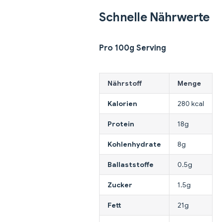
Schnelle Nährwerte
Pro 100g Serving
Nährstoff
Menge
Kalorien
280 kcal
Protein
18g
Kohlenhydrate
8g
Ballaststoffe
0.5g
Zucker
1.5g
Fett
21g