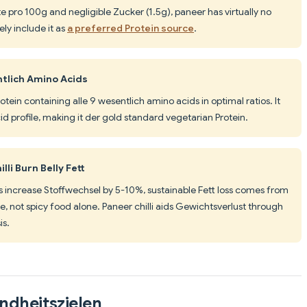
 pro 100g and negligible Zucker (1.5g), paneer has virtually no
ly include it as
a preferred Protein source
.
tlich Amino Acids
tein containing alle 9 wesentlich amino acids in optimal ratios. It
d profile, making it der gold standard vegetarian Protein.
lli Burn Belly Fett
increase Stoffwechsel by 5-10%, sustainable Fett loss comes from
se, not spicy food alone. Paneer chilli aids Gewichtsverlust through
is.
ndheitszielen