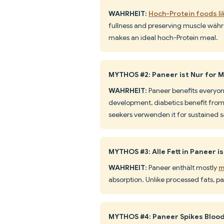
WAHRHEIT:
Hoch-Protein foods li
fullness and preserving muscle währe
makes an ideal hoch-Protein meal.
MYTHOS #2: Paneer ist Nur for M
WAHRHEIT:
Paneer benefits everyon
development, diabetics benefit from
seekers verwenden it for sustained sa
MYTHOS #3: Alle Fett in Paneer i
WAHRHEIT:
Paneer enthält mostly
m
absorption. Unlike processed fats, 
MYTHOS #4: Paneer Spikes Bloo