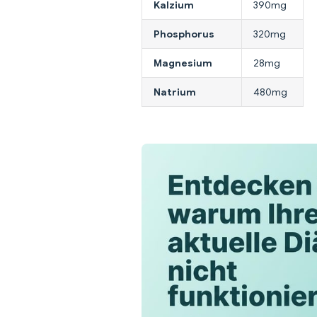
Kalzium
390mg
Phosphorus
320mg
Magnesium
28mg
Natrium
480mg