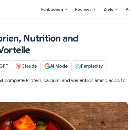
Main Navigation
Funktionen
Rechner
Ziele
A
orien, Nutrition and
Vorteile
GPT
Claude
AI Mode
Perplexity
it complete Protein, calcium, and wesentlich amino acids for