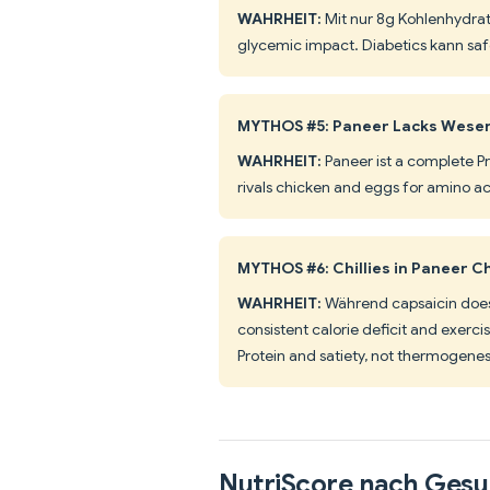
WAHRHEIT:
Mit nur 8g Kohlenhydrate
glycemic impact. Diabetics kann safe
MYTHOS #5: Paneer Lacks Wesen
WAHRHEIT:
Paneer ist a complete Pro
rivals chicken and eggs for amino aci
MYTHOS #6: Chillies in Paneer Chi
WAHRHEIT:
Während capsaicin does 
consistent calorie deficit and exerci
Protein and satiety, not thermogenes
NutriScore nach Gesu