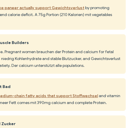
ke paneer actually support Gewichtsverlust
by promoting
nd calorie deficit. A 75g Portion (210 Kalorien) mit vegetables
uscle Builders
e. Pregnant women brauchen der Protein and calcium for fetal
 niedrig Kohlenhydrate and stable Blutzucker, and Gewichtsverlust
tiety. Der calcium unterstützt alle populations.
st Bad
edium-chain fatty acids that support Stoffwechsel
and vitamin
paneer Fett comes mit 390mg calcium and complete Protein.
d Zucker