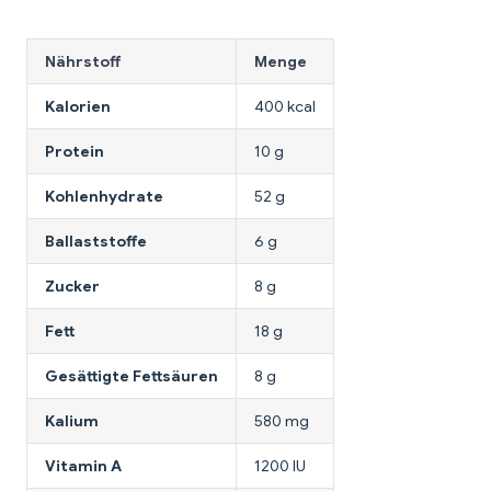
Nährstoff
Menge
Kalorien
400 kcal
Protein
10 g
Kohlenhydrate
52 g
Ballaststoffe
6 g
Zucker
8 g
Fett
18 g
Gesättigte Fettsäuren
8 g
Kalium
580 mg
Vitamin A
1200 IU