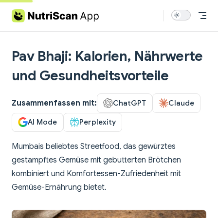
Skip to content
Pav Bhaji: Kalorien, Nährwerte
und Gesundheitsvorteile
Zusammenfassen mit:
ChatGPT
Claude
AI Mode
Perplexity
Mumbais beliebtes Streetfood, das gewürztes
gestampftes Gemüse mit gebutterten Brötchen
kombiniert und Komfortessen-Zufriedenheit mit
Gemüse-Ernährung bietet.