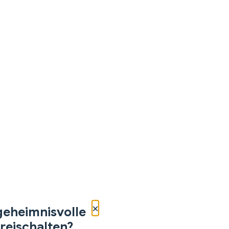
×
geheimnisvolle
reischalten?