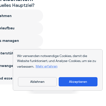
uelles Hauptziel?
ehmen
laufbau
s managen
terstützen
Wir verwenden notwendige Cookies, damit die
Website funktioniert, und Analyse-Cookies, um sie zu
hwangerschaft
verbessern.
Mehr erfahren
d essen
Ablehnen
Akzeptieren
App herunterladen