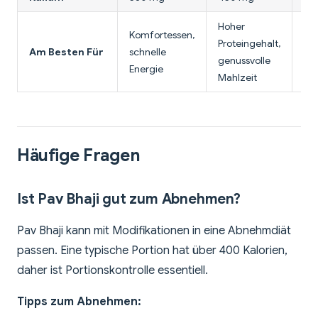
Hoher
Komfortessen,
Lei
Proteingehalt,
Am Besten Für
schnelle
Sn
genussvolle
Energie
ka
Mahlzeit
Häufige Fragen
Ist Pav Bhaji gut zum Abnehmen?
Pav Bhaji kann mit Modifikationen in eine Abnehmdiät
passen. Eine typische Portion hat über 400 Kalorien,
daher ist Portionskontrolle essentiell.
Tipps zum Abnehmen: