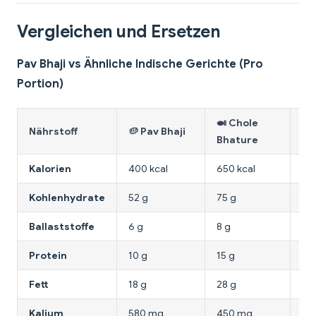
Vergleichen und Ersetzen
Pav Bhaji vs Ähnliche Indische Gerichte (Pro
Portion)
🍛 Chole
🥗
Nährstoff
🥔 Pav Bhaji
Bhature
Pu
Kalorien
400 kcal
650 kcal
25
Kohlenhydrate
52 g
75 g
40
Ballaststoffe
6 g
8 g
4 
Protein
10 g
15 g
6 
Fett
18 g
28 g
8 g
Kalium
580 mg
450 mg
32