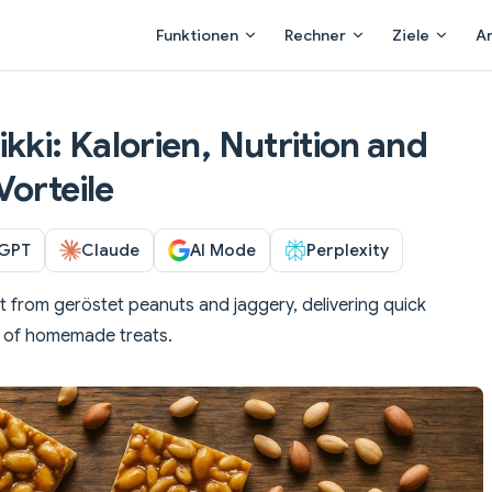
Main Navigation
Funktionen
Rechner
Ziele
A
kki: Kalorien, Nutrition and
Vorteile
GPT
Claude
AI Mode
Perplexity
t from geröstet peanuts and jaggery, delivering quick
a of homemade treats.