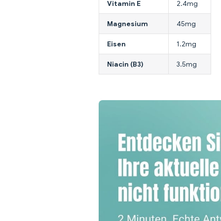
Vitamin E
2.4mg
Magnesium
45mg
Eisen
1.2mg
Niacin (B3)
3.5mg