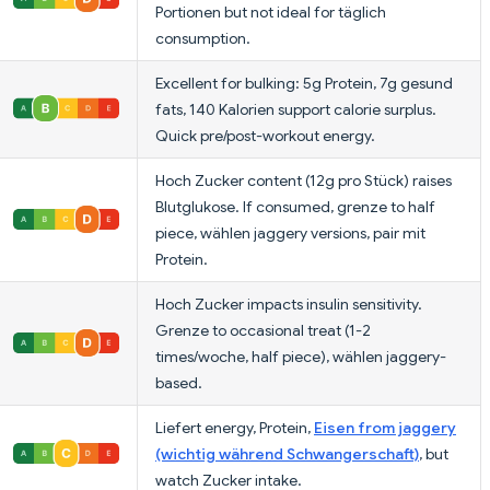
Portionen but not ideal for täglich
consumption.
Excellent for bulking: 5g Protein, 7g gesund
fats, 140 Kalorien support calorie surplus.
Quick pre/post-workout energy.
Hoch Zucker content (12g pro Stück) raises
Blutglukose. If consumed, grenze to half
piece, wählen jaggery versions, pair mit
Protein.
Hoch Zucker impacts insulin sensitivity.
Grenze to occasional treat (1-2
times/woche, half piece), wählen jaggery-
based.
Liefert energy, Protein,
Eisen from jaggery
(wichtig während Schwangerschaft)
, but
watch Zucker intake.