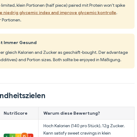
limited, klein Portionen (half piece) paired mit Protein won't spike
e niedrig glycemic index and improve glycemic kontrolle
.
 Portionen.
st Immer Gesund
r gleich Kalorien and Zucker as geschäft-bought. Der advantage
 additives) and Portion sizes. Both sollte be enjoyed in Mäßigung.
ndheitszielen
NutriScore
Warum diese Bewertung?
Hoch Kalorien (140 pro Stück), 12g Zucker.
Kann satisfy sweet cravings in klein