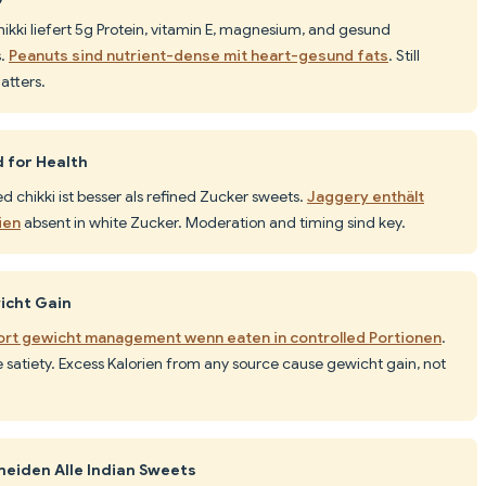
hikki liefert 5g Protein, vitamin E, magnesium, and gesund
s.
Peanuts sind nutrient-dense mit heart-gesund fats
. Still
atters.
 for Health
d chikki ist besser als refined Zucker sweets.
Jaggery enthält
ien
absent in white Zucker. Moderation and timing sind key.
icht Gain
ort gewicht management wenn eaten in controlled Portionen
.
 satiety. Excess Kalorien from any source cause gewicht gain, not
eiden Alle Indian Sweets