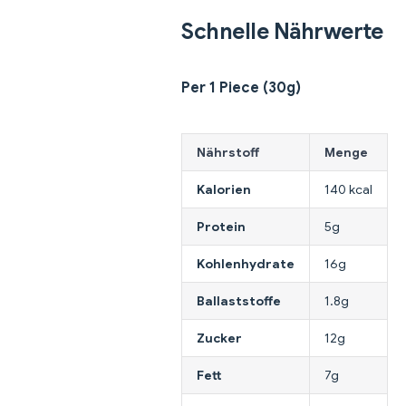
Schnelle Nährwerte
Per 1 Piece (30g)
Nährstoff
Menge
Kalorien
140 kcal
Protein
5g
Kohlenhydrate
16g
Ballaststoffe
1.8g
Zucker
12g
Fett
7g