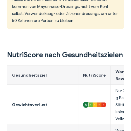
kommen von Mayonnaise-Dressings, nicht vom Kohl
selbst. Verwende Essig- oder Zitronendressings, um unter
50 Kalorien pro Portion zu bleiben.
NutriScore nach Gesundheitszielen
Warum 
Gesundheitsziel
NutriScore
Bewert
Nur 25 k
g Ballas
Gewichtsverlust
Sättigun
kalorie
Vollwert
Wenig P