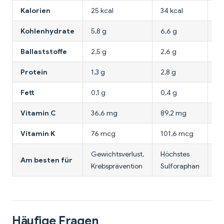
Kalorien
25 kcal
34 kcal
17
Kohlenhydrate
5,8 g
6,6 g
3,
Ballaststoffe
2,5 g
2,6 g
2,
Protein
1,3 g
2,8 g
1,
Fett
0,1 g
0,4 g
0,
Vitamin C
36,6 mg
89,2 mg
2
Vitamin K
76 mcg
101,6 mcg
10
Gewichtsverlust,
Höchstes
Ka
Am besten für
Krebsprävention
Sulforaphan
Sa
Häufige Fragen