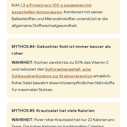
Kohl
1,3 g Protein pro 100 g zusammen mit
essentiellen Aminosäuren
. Kombiniert mit seinen
Ballaststoffen und Mikronährstoffen unterstützt er die
allgemeine Stoffwechselgesundheit.
MYTHOS #4: Gekochter Kohl ist immer besser als
roher
WAHRHEIT
: Kochen zerstört bis zu 50% des Vitamin C
und reduziert den
Sulforaphangehalt, eine
Schlüsselverbindung zur Krebsprävention
erheblich.
Roher Salat bewahrt diese hitzeempfindlichen Nährstoffe
für maximalen Nutzen.
MYTHOS #5: Krautsalat hat viele Kalorien
WAHRHEIT
: Purer roher Krautsalat hat nur 22 Kalorien pro
Tasse. Die hohen Kalorien im traditionellen Coleslaw