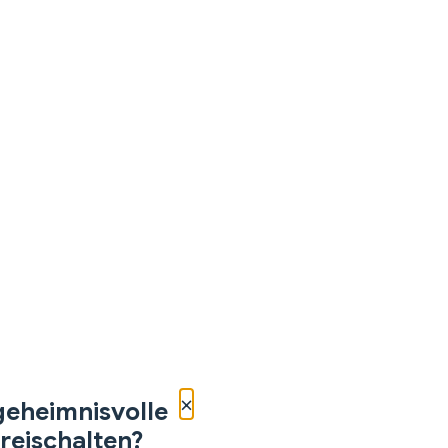
×
geheimnisvolle
reischalten?