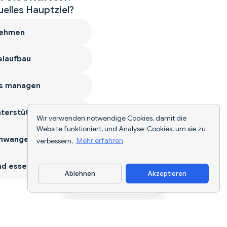
uelles Hauptziel?
ehmen
laufbau
s managen
terstützen
Wir verwenden notwendige Cookies, damit die
Website funktioniert, und Analyse-Cookies, um sie zu
hwangerschaft
verbessern.
Mehr erfahren
d essen
Ablehnen
Akzeptieren
App herunterladen