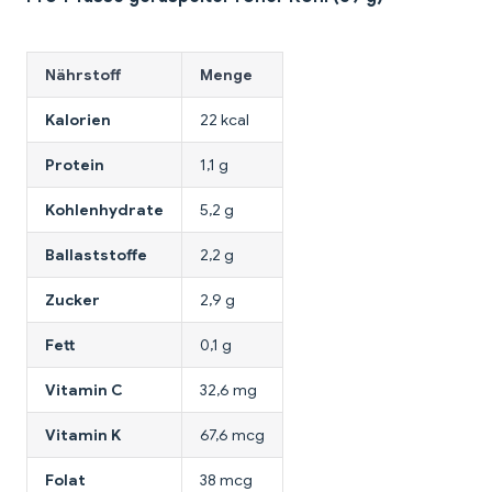
Nährstoff
Menge
Kalorien
22 kcal
Protein
1,1 g
Kohlenhydrate
5,2 g
Ballaststoffe
2,2 g
Zucker
2,9 g
Fett
0,1 g
Vitamin C
32,6 mg
Vitamin K
67,6 mcg
Folat
38 mcg