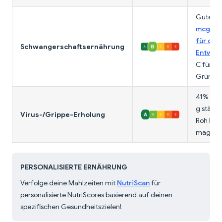
Gute Qu
mcg/100
für die 
Schwangerschaftsernährung
Entwick
C für d
Gründli
41% TW 
g stärkt
Virus-/Grippe-Erholung
Roh leic
magenfr
PERSONALISIERTE ERNÄHRUNG
Verfolge deine Mahlzeiten mit
NutriScan
für
personalisierte NutriScores basierend auf deinen
spezifischen Gesundheitszielen!