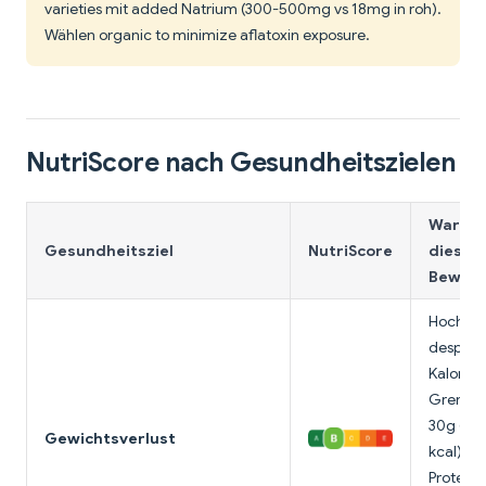
varieties mit added Natrium (300-500mg vs 18mg in roh).
Wählen organic to minimize aflatoxin exposure.
NutriScore nach Gesundheitszielen
Warum
Gesundheitsziel
NutriScore
diese
Bewert
Hoch sat
despite
Kalorien
Grenze 
30g (17
Gewichtsverlust
kcal) täg
Protein 