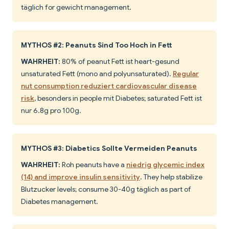
täglich for gewicht management.
MYTHOS #2: Peanuts Sind Too Hoch in Fett
WAHRHEIT:
80% of peanut Fett ist heart-gesund
unsaturated Fett (mono and polyunsaturated).
Regular
nut consumption reduziert cardiovascular disease
risk
, besonders in people mit Diabetes; saturated Fett ist
nur 6.8g pro 100g.
MYTHOS #3: Diabetics Sollte Vermeiden Peanuts
WAHRHEIT:
Roh peanuts have a
niedrig glycemic index
(14) and improve insulin sensitivity
. They help stabilize
Blutzucker levels; consume 30-40g täglich as part of
Diabetes management.