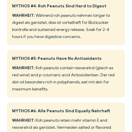
MYTHOS #4: Roh Peanuts Sind Hard to Digest
WAHRHEIT:
Während roh peanuts nehmen longer to
digest als geröstet, dies ist vorteilhaft for Blutzucker
kontrolle and sustained energy release. Soak for 2-4
hours if you have digestive concerns.
MYTHOS #5: Peanuts Have No Antioxidants
WAHRHEIT:
Roh peanuts contain resveratrol (gleich as
red wine) and p-coumaric acid Antioxidantien. Der red
skin ist besonders rich in polyphenols; eat mit skin for
maximum benefits.
MYTHOS #6: Alle Peanuts Sind Equally Nahrhaft
WAHRHEIT:
Roh peanuts retain mehr vitamin E and
resveratrol als geröstet. Vermeiden salted or flavored