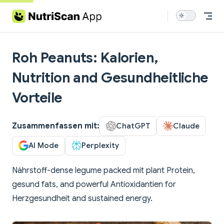
Skip to content
Roh Peanuts: Kalorien,
Nutrition and Gesundheitliche
Vorteile
Zusammenfassen mit:
ChatGPT
Claude
AI Mode
Perplexity
Nährstoff-dense legume packed mit plant Protein,
gesund fats, and powerful Antioxidantien for
Herzgesundheit and sustained energy.