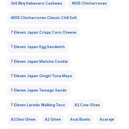
365 Bbq Habanero Cashews
4505 Chicharrones
4505 Chicharrones Classic Chili Salt
7 Eleven Japan Crispy Corn Cheese
7 Eleven Japan Egg Sandwich
7 Eleven Japan Matcha Cookie
7 Eleven Japan Onigiri Tuna Mayo
7 Eleven Japan Tamago Sando
7 Eleven Laredo Walking Taco
A2 Cow Ghee
A2 Desi Ghee
A2 Ghee
Acai Bowls
Acaraje