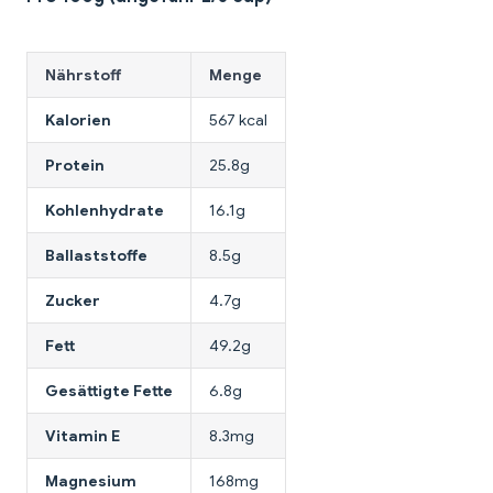
Nährstoff
Menge
Kalorien
567 kcal
Protein
25.8g
Kohlenhydrate
16.1g
Ballaststoffe
8.5g
Zucker
4.7g
Fett
49.2g
Gesättigte Fette
6.8g
Vitamin E
8.3mg
Magnesium
168mg