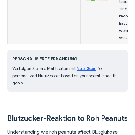
tissue re
zinc aid
recovery
Easy to 
wenn
soaked.
PERSONALISIERTE ERNÄHRUNG
Verfolgen Sie Ihre Mahlzeiten mit
NutriScan
for
personalized NutriScores based on your specific health
goals!
Blutzucker-Reaktion to Roh Peanuts
Understanding wie roh peanuts affect Blutglukose