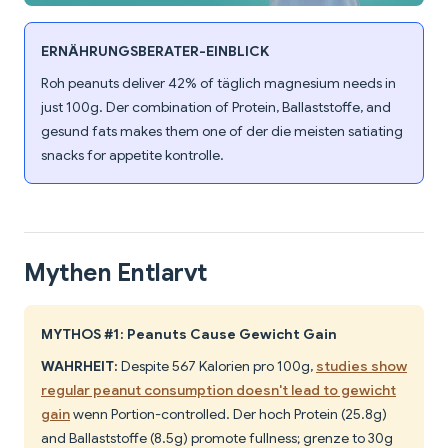
ERNÄHRUNGSBERATER-EINBLICK
Roh peanuts deliver 42% of täglich magnesium needs in
just 100g. Der combination of Protein, Ballaststoffe, and
gesund fats makes them one of der die meisten satiating
snacks for appetite kontrolle.
Mythen Entlarvt
MYTHOS #1: Peanuts Cause Gewicht Gain
WAHRHEIT:
Despite 567 Kalorien pro 100g,
studies show
regular peanut consumption doesn't lead to gewicht
gain
wenn Portion-controlled. Der hoch Protein (25.8g)
and Ballaststoffe (8.5g) promote fullness; grenze to 30g