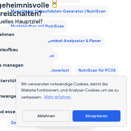
×
geheimnisvolle
reischalten?
Monatlicher Einkaufslisten-Generator | NutriScan
uelles Hauptziel?
Muskelaufbau mit NutriScan
ehmen
Nahrungsergänzungsmittel-Analysator & Planer
laufbau
NutriScan für Diabetes
s managen
NutriScan für Gewichtsverlust
NutriScan für PCOS
terstützen
Wir verwenden notwendige Cookies, damit die
NutriScan für Schwangerschaft
Website funktioniert, und Analyse-Cookies, um sie zu
hwangerschaft
verbessern.
Mehr erfahren
Sprachaktivierter Kalorienzähler - Sag deine Mahlzeiten
an und tracke Nährstoffe freihändig — 2026
d essen
Ablehnen
Akzeptieren
App herunterladen
Zweites Trimester Protein Leitfaden