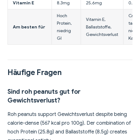
Vitamin E
8.3mg
25.6mg
0.9m
Hoch
Crea
Vitamin E,
Protein,
taste,
Am besten für
Ballaststoffe,
niedrig
niedr
Gewichtsverlust
GI
Kalor
Häufige Fragen
Sind roh peanuts gut for
Gewichtsverlust?
Roh peanuts support Gewichtsverlust despite being
calorie-dense (567 kcal pro 100g). Der combination of
hoch Protein (25.8g) and Ballaststoffe (8.5g) creates