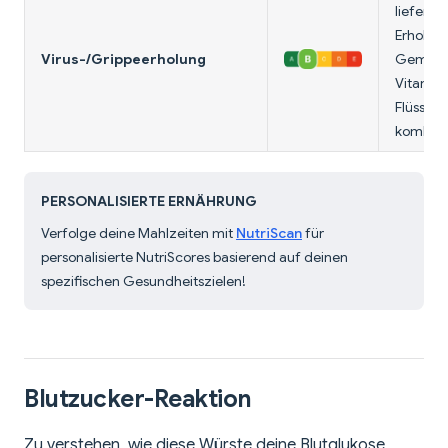
liefert P
Erholung
Virus-/Grippeerholung
Gemüse
Vitamin
Flüssigk
kombini
PERSONALISIERTE ERNÄHRUNG
Verfolge deine Mahlzeiten mit
NutriScan
für
personalisierte NutriScores basierend auf deinen
spezifischen Gesundheitszielen!
Blutzucker-Reaktion
Zu verstehen, wie diese Würste deine Blutglukose