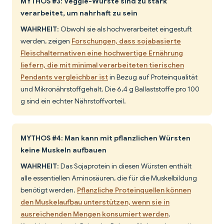
MYTHOS #3: Veggie-Würste sind zu stark
verarbeitet, um nahrhaft zu sein
WAHRHEIT
: Obwohl sie als hochverarbeitet eingestuft
werden, zeigen
Forschungen, dass sojabasierte
Fleischalternativen eine hochwertige Ernährung
liefern, die mit minimal verarbeiteten tierischen
Pendants vergleichbar ist
in Bezug auf Proteinqualität
und Mikronährstoffgehalt. Die 6,4 g Ballaststoffe pro 100
g sind ein echter Nährstoffvorteil.
MYTHOS #4: Man kann mit pflanzlichen Würsten
keine Muskeln aufbauen
WAHRHEIT
: Das Sojaprotein in diesen Würsten enthält
alle essentiellen Aminosäuren, die für die Muskelbildung
benötigt werden.
Pflanzliche Proteinquellen können
den Muskelaufbau unterstützen, wenn sie in
ausreichenden Mengen konsumiert werden
.