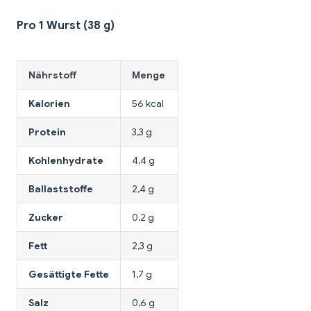
Pro 1 Wurst (38 g)
Nährstoff
Menge
Kalorien
56 kcal
Protein
3,3 g
Kohlenhydrate
4,4 g
Ballaststoffe
2,4 g
Zucker
0,2 g
Fett
2,3 g
Gesättigte Fette
1,7 g
Salz
0,6 g