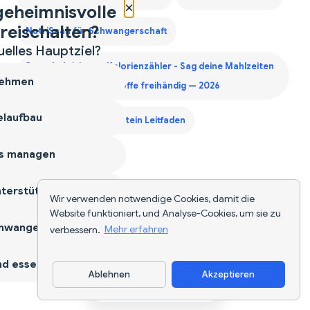
×
geheimnisvolle
reischalten?
NutriScan für Schwangerschaft
uelles Hauptziel?
Sprachaktivierter Kalorienzähler - Sag deine Mahlzeiten
ehmen
an und tracke Nährstoffe freihändig — 2026
laufbau
Zweites Trimester Protein Leitfaden
s managen
terstützen
Wir verwenden notwendige Cookies, damit die
Website funktioniert, und Analyse-Cookies, um sie zu
hwangerschaft
verbessern.
Mehr erfahren
d essen
Ablehnen
Akzeptieren
App herunterladen