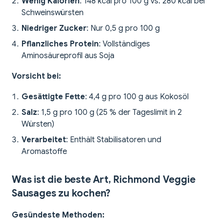
Wenig Kalorien
: 148 kcal pro 100 g vs. 280 kcal bei
Schweinswürsten
Niedriger Zucker
: Nur 0,5 g pro 100 g
Pflanzliches Protein
: Vollständiges
Aminosäureprofil aus Soja
Vorsicht bei:
Gesättigte Fette
: 4,4 g pro 100 g aus Kokosöl
Salz
: 1,5 g pro 100 g (25 % der Tageslimit in 2
Würsten)
Verarbeitet
: Enthält Stabilisatoren und
Aromastoffe
Was ist die beste Art, Richmond Veggie
Sausages zu kochen?
Gesündeste Methoden: