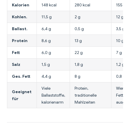
Kalorien
148 kcal
280 kcal
155 kca
Kohlen.
11,5 g
2 g
12 g
Ballast.
6,4 g
0,5 g
3,5 g
Protein
8,6 g
13 g
10 g
Fett
6,0 g
22 g
7 g
Salz
1,5 g
1,8 g
1,2 g
Ges. Fett
4,4 g
8 g
0,8 g
Viele
Protein,
Wenig 
Geeignet
Ballaststoffe,
traditionelle
Fett,
für
kalorienarm
Mahlzeiten
ausge