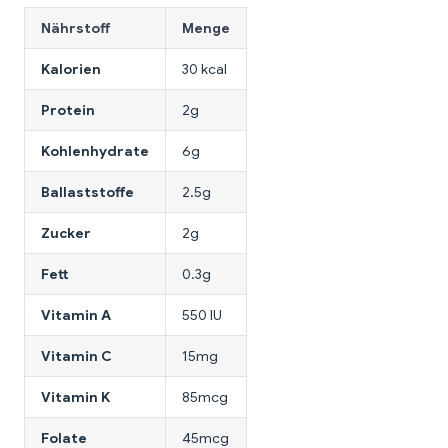
Nährstoff
Menge
Kalorien
30 kcal
Protein
2g
Kohlenhydrate
6g
Ballaststoffe
2.5g
Zucker
2g
Fett
0.3g
Vitamin A
550 IU
Vitamin C
15mg
Vitamin K
85mcg
Folate
45mcg