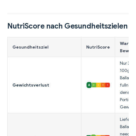
NutriScore nach Gesundheitszielen
Warum 
Gesundheitsziel
NutriScore
Bewert
Nur 30 K
100g, h
Ballastst
Gewichtsverlust
fullness,
dense. 
Portione
Gewicht
Liefert 
Ballasts
needs 