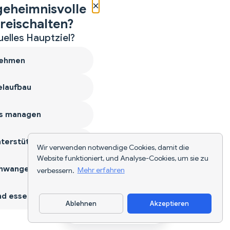
×
geheimnisvolle
reischalten?
uelles Hauptziel?
ehmen
laufbau
s managen
terstützen
Wir verwenden notwendige Cookies, damit die
Website funktioniert, und Analyse-Cookies, um sie zu
hwangerschaft
verbessern.
Mehr erfahren
d essen
Ablehnen
Akzeptieren
App herunterladen