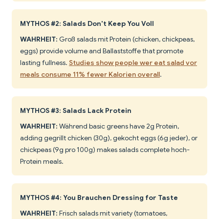
MYTHOS #2: Salads Don't Keep You Voll
WAHRHEIT:
Groß salads mit Protein (chicken, chickpeas,
eggs) provide volume and Ballaststoffe that promote
lasting fullness.
Studies show people wer eat salad vor
meals consume 11% fewer Kalorien overall
.
MYTHOS #3: Salads Lack Protein
WAHRHEIT:
Während basic greens have 2g Protein,
adding gegrillt chicken (30g), gekocht eggs (6g jeder), or
chickpeas (9g pro 100g) makes salads complete hoch-
Protein meals.
MYTHOS #4: You Brauchen Dressing for Taste
WAHRHEIT:
Frisch salads mit variety (tomatoes,