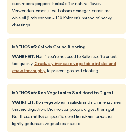
cucumbers, peppers, herbs) offer natural flavor.
Verwenden lemon juice, balsamic vinegar, or minimal
olive oil (1 tablespoon = 120 Kalorien) instead of heavy
dressings.
MYTHOS #5: Salads Cause Bloating
WAHRHEIT:
Nur if you're not used to Ballaststoffe or eat
too quickly.
Gradually increase vegetable intake and
chew thoroughly
to prevent gas and bloating.
MYTHOS #6: Roh Vegetables Sind Hard to Digest
WAHRHEIT:
Roh vegetables in salads sind rich in enzymes
that aid digestion. Die meisten people digest them gut.
Nur those mit IBS or specific conditions kann brauchen
lightly gedünstet vegetables instead.