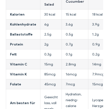
Cucumber
Salad
Kalorien
30 kcal
15 kcal
18 kcal
Kohlenhydrate
6g
3.6g
3.9g
Ballaststoffe
2.5g
0.5g
1.2g
Protein
2g
0.7g
0.9g
Fett
0.3g
0.1g
0.2g
Vitamin C
15mg
2.8mg
14mg
Vitamin K
85mcg
16mcg
7.9mcg
Folate
45mcg
7mcg
15mcg
Hydration,
Gewicht
niedrig-
Lycopene,
Am besten für
loss, voll
calorie
Herzgesun
meals