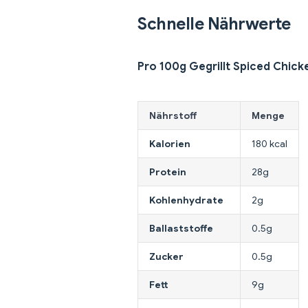
Schnelle Nährwerte
Pro 100g Gegrillt Spiced Chick
Nährstoff
Menge
Kalorien
180 kcal
Protein
28g
Kohlenhydrate
2g
Ballaststoffe
0.5g
Zucker
0.5g
Fett
9g