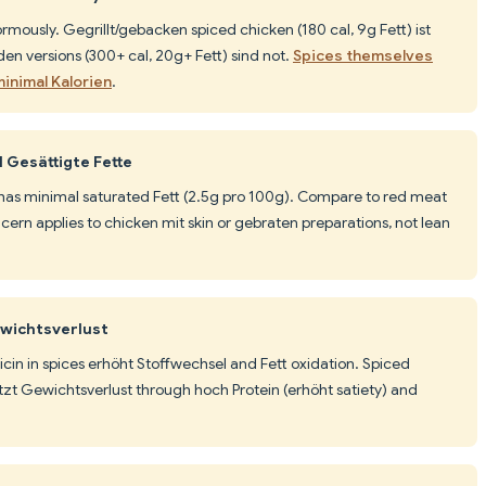
mously. Gegrillt/gebacken spiced chicken (180 cal, 9g Fett) ist
en versions (300+ cal, 20g+ Fett) sind not.
Spices themselves
minimal Kalorien
.
 Gesättigte Fette
 has minimal saturated Fett (2.5g pro 100g). Compare to red meat
cern applies to chicken mit skin or gebraten preparations, not lean
wichtsverlust
icin in spices erhöht Stoffwechsel and Fett oxidation. Spiced
zt Gewichtsverlust through hoch Protein (erhöht satiety) and