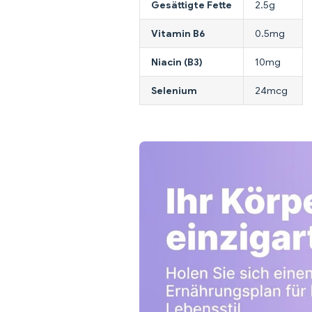
Gesättigte Fette
2.5g
Vitamin B6
0.5mg
Niacin (B3)
10mg
Selenium
24mcg