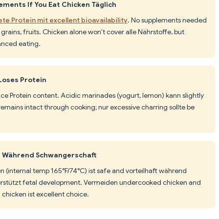
ments If You Eat Chicken Täglich
te Protein mit excellent bioavailability
. No supplements needed
 grains, fruits. Chicken alone won't cover alle Nährstoffe, but
anced eating.
Loses Protein
e Protein content. Acidic marinades (yogurt, lemon) kann slightly
n remains intact through cooking; nur excessive charring sollte be
fe Während Schwangerschaft
 (internal temp 165°F/74°C) ist safe and vorteilhaft während
erstützt fetal development. Vermeiden undercooked chicken and
 chicken ist excellent choice.