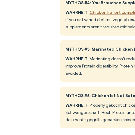
MYTHOS #4: You Brauchen Supple
WAHRHEIT:
Chicken liefert comple
if you eat varied diet mit vegetables,
supplements aren't required mit bal
MYTHOS #5: Marinated Chicken 
WAHRHEIT:
Marinating doesn't reduc
improve Protein digestibility. Protei
avoided.
MYTHOS #6: Chicken Ist Not Sa
WAHRHEIT:
Properly gekocht chicken
Schwangerschaft. Hoch Protein unt
deli meats; gegrillt, gebacken spiced