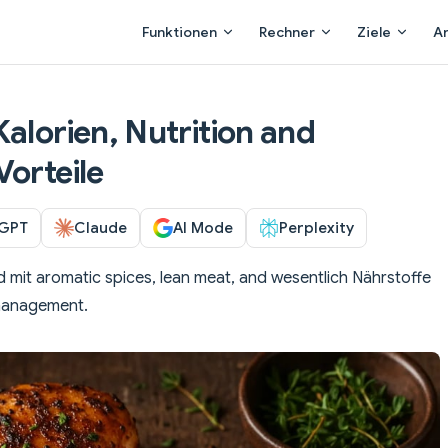
Main Navigation
Funktionen
Rechner
Ziele
A
alorien, Nutrition and
Vorteile
GPT
Claude
AI Mode
Perplexity
it aromatic spices, lean meat, and wesentlich Nährstoffe
 management.