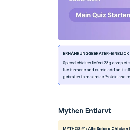
ERNÄHRUNGSBERATER-EINBLICK
Spiced chicken liefert 28g complete 
like turmeric and cumin add anti-inf
gebraten to maximize Protein and mi
Mythen Entlarvt
MYTHOS #1: Alle Spiced Chicken 