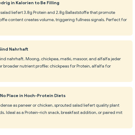
rig in Kalorien to Be Filling
 salad liefert 3.8g Protein and 2.8g Ballaststoffe that promote
offe content creates volume, triggering fullness signals. Perfect for
Sind Nahrhaft
ind nahrhaft. Moong, chickpea, matki, masoor, and alfalfa jeder
or broader nutrient profile: chickpeas for Protein, alfalfa for
No Place in Hoch-Protein Diets
ense as paneer or chicken, sprouted salad liefert quality plant
s. Ideal as a Protein-rich snack, breakfast addition, or paired mit