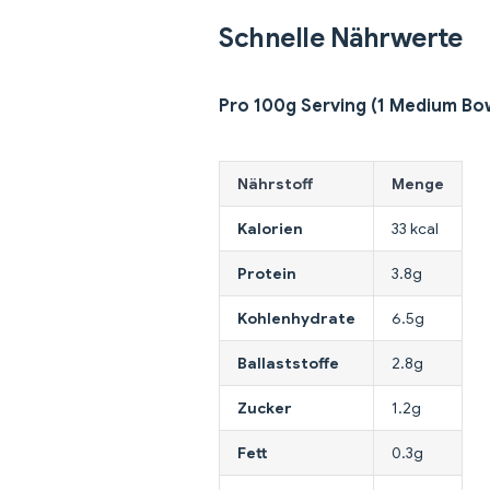
Schnelle Nährwerte
Pro 100g Serving (1 Medium Bo
Nährstoff
Menge
Kalorien
33 kcal
Protein
3.8g
Kohlenhydrate
6.5g
Ballaststoffe
2.8g
Zucker
1.2g
Fett
0.3g