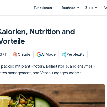
Main Navigation
Funktionen
Rechner
Ziele
A
alorien, Nutrition and
Vorteile
GPT
Claude
AI Mode
Perplexity
packed mit plant Protein, Ballaststoffe, and enzymes -
abetes management, and Verdauungsgesundheit.