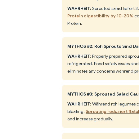
WAHRHEIT:
Sprouted salad liefert 3.
Protein digestibility by 10-20%
co
Protein.
MYTHOS #2: Roh Sprouts Sind D
WAHRHEIT:
Properly prepared sprou
refrigerated. Food safety issues si
eliminates any concerns während pr
MYTHOS #3: Sprouted Salad Ca
WAHRHEIT:
Während roh legumes ca
bloating.
Sprouting reduziert fla
and increase gradually.