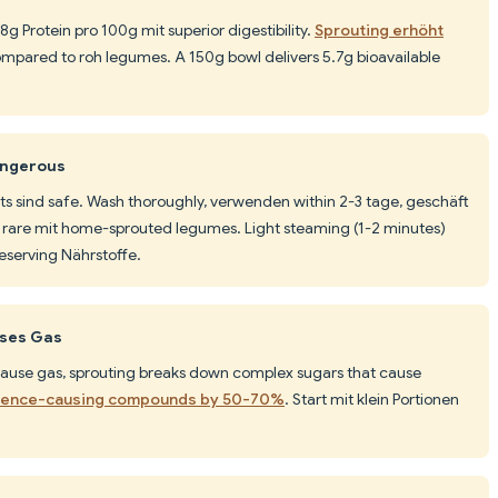
8g Protein pro 100g mit superior digestibility.
Sprouting erhöht
mpared to roh legumes. A 150g bowl delivers 5.7g bioavailable
angerous
ts sind safe. Wash thoroughly, verwenden within 2-3 tage, geschäft
nd rare mit home-sprouted legumes. Light steaming (1-2 minutes)
eserving Nährstoffe.
uses Gas
use gas, sprouting breaks down complex sugars that cause
tulence-causing compounds by 50-70%
. Start mit klein Portionen