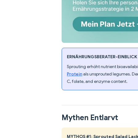
ERNÄHRUNGSBERATER-EINBLICK
Sprouting erhöht nutrient bioavailab
Protein
als unsprouted legumes. Der
C, folate, and enzyme content.
Mythen Entlarvt
MYTHOS #1: Sprouted Salad Lack