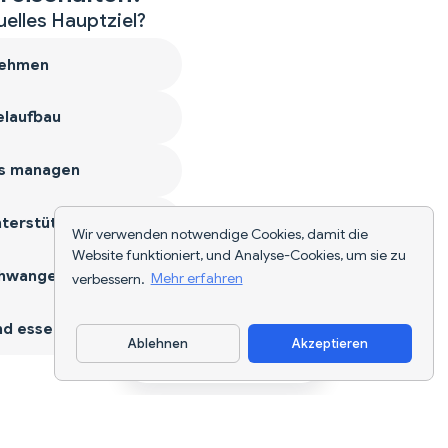
uelles Hauptziel?
ehmen
laufbau
s managen
terstützen
Wir verwenden notwendige Cookies, damit die
Website funktioniert, und Analyse-Cookies, um sie zu
hwangerschaft
verbessern.
Mehr erfahren
d essen
Ablehnen
Akzeptieren
App herunterladen