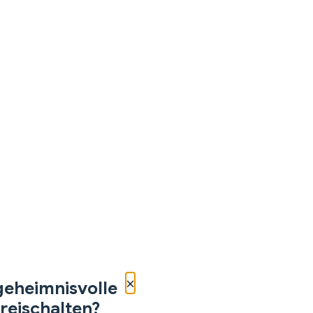
×
geheimnisvolle
reischalten?