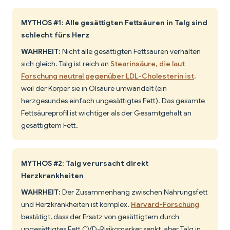
MYTHOS #1: Alle gesättigten Fettsäuren in Talg sind
schlecht fürs Herz
WAHRHEIT:
Nicht alle gesättigten Fettsäuren verhalten
sich gleich. Talg ist reich an
Stearinsäure, die laut
Forschung neutral gegenüber LDL-Cholesterin ist
,
weil der Körper sie in Ölsäure umwandelt (ein
herzgesundes einfach ungesättigtes Fett). Das gesamte
Fettsäureprofil ist wichtiger als der Gesamtgehalt an
gesättigtem Fett.
MYTHOS #2: Talg verursacht direkt
Herzkrankheiten
WAHRHEIT:
Der Zusammenhang zwischen Nahrungsfett
und Herzkrankheiten ist komplex.
Harvard-Forschung
bestätigt, dass der Ersatz von gesättigtem durch
ungesättigtes Fett CVD-Risikomarker senkt, aber Talg in