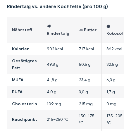
Rindertalg vs. andere Kochfette (pro 100 g)
🥩
🥥
Nährstoff
🧈 Butter
Rindertalg
Kokosöl
Kalorien
902 kcal
717 kcal
862 kcal
Gesättigtes
49,8 g
50,5 g
82,5 g
Fett
MUFA
41,8 g
23,4 g
6,3 g
PUFA
4,0 g
3,0 g
1,7 g
Cholesterin
109 mg
215 mg
0 mg
150–175
175–205
Rauchpunkt
215–250 °C
°C
°C