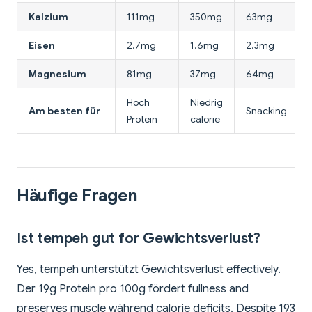
Kalzium
111mg
350mg
63mg
Eisen
2.7mg
1.6mg
2.3mg
Magnesium
81mg
37mg
64mg
Hoch
Niedrig
Am besten für
Snacking
Protein
calorie
Häufige Fragen
Ist tempeh gut for Gewichtsverlust?
Yes, tempeh unterstützt Gewichtsverlust effectively.
Der 19g Protein pro 100g fördert fullness and
preserves muscle während calorie deficits. Despite 193