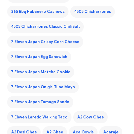
365 Bbq Habanero Cashews
4505 Chicharrones
4505 Chicharrones Classic Chili Salt
7 Eleven Japan Crispy Corn Cheese
7 Eleven Japan Egg Sandwich
7 Eleven Japan Matcha Cookie
7 Eleven Japan Onigiri Tuna Mayo
7 Eleven Japan Tamago Sando
7 Eleven Laredo Walking Taco
A2 Cow Ghee
A2 Desi Ghee
A2 Ghee
Acai Bowls
Acaraje