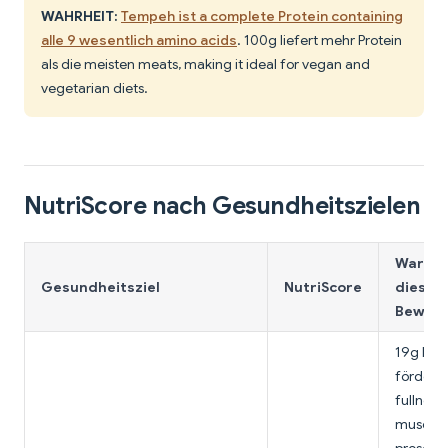
WAHRHEIT:
Tempeh ist a complete Protein containing
alle 9 wesentlich amino acids
. 100g liefert mehr Protein
als die meisten meats, making it ideal for vegan and
vegetarian diets.
NutriScore nach Gesundheitszielen
Warum
Gesundheitsziel
NutriScore
diese
Bewert
19g Prot
fördert
fullness
muscle