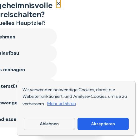
×
geheimnisvolle
reischalten?
uelles Hauptziel?
ehmen
laufbau
s managen
terstützen
Wir verwenden notwendige Cookies, damit die
Website funktioniert, und Analyse-Cookies, um sie zu
hwangerschaft
verbessern.
Mehr erfahren
d essen
Ablehnen
Akzeptieren
App herunterladen