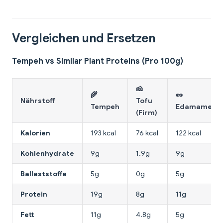
Vergleichen und Ersetzen
Tempeh vs Similar Plant Proteins (Pro 100g)
🧀
🌾
🥜
Nährstoff
Tofu
Tempeh
Edamame
(Firm)
Kalorien
193 kcal
76 kcal
122 kcal
Kohlenhydrate
9g
1.9g
9g
Ballaststoffe
5g
0g
5g
Protein
19g
8g
11g
Fett
11g
4.8g
5g