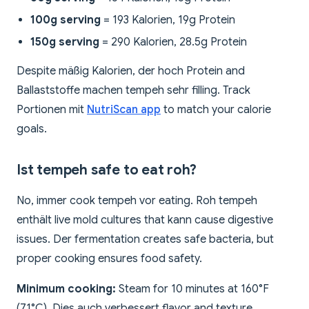
100g serving
= 193 Kalorien, 19g Protein
150g serving
= 290 Kalorien, 28.5g Protein
Despite mäßig Kalorien, der hoch Protein and
Ballaststoffe machen tempeh sehr filling. Track
Portionen mit
NutriScan app
to match your calorie
goals.
Ist tempeh safe to eat roh?
No, immer cook tempeh vor eating. Roh tempeh
enthält live mold cultures that kann cause digestive
issues. Der fermentation creates safe bacteria, but
proper cooking ensures food safety.
Minimum cooking:
Steam for 10 minutes at 160°F
(71°C). Dies auch verbessert flavor and texture