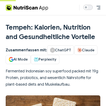
Skip to content
Tempeh: Kalorien, Nutrition
and Gesundheitliche Vorteile
Zusammenfassen mit:
ChatGPT
Claude
AI Mode
Perplexity
Fermented Indonesian soy superfood packed mit 19g
Protein, probiotics, and wesentlich Nährstoffe for
plant-based diets and Muskelaufbau.