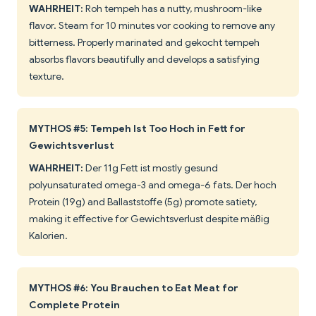
WAHRHEIT:
Roh tempeh has a nutty, mushroom-like
flavor. Steam for 10 minutes vor cooking to remove any
bitterness. Properly marinated and gekocht tempeh
absorbs flavors beautifully and develops a satisfying
texture.
MYTHOS #5: Tempeh Ist Too Hoch in Fett for
Gewichtsverlust
WAHRHEIT:
Der 11g Fett ist mostly gesund
polyunsaturated omega-3 and omega-6 fats. Der hoch
Protein (19g) and Ballaststoffe (5g) promote satiety,
making it effective for Gewichtsverlust despite mäßig
Kalorien.
MYTHOS #6: You Brauchen to Eat Meat for
Complete Protein