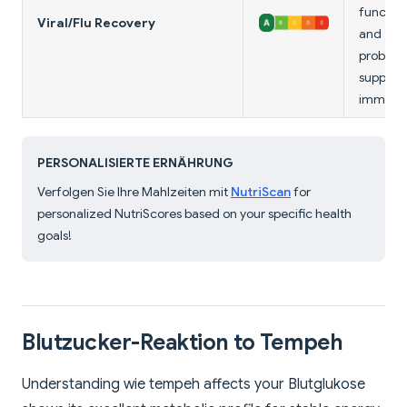
function
Viral/Flu Recovery
and
probioti
support
immunit
PERSONALISIERTE ERNÄHRUNG
Verfolgen Sie Ihre Mahlzeiten mit
NutriScan
for
personalized NutriScores based on your specific health
goals!
Blutzucker-Reaktion to Tempeh
Understanding wie tempeh affects your Blutglukose