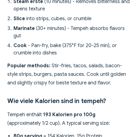
Steam erste
(10 minutes) - Removes bitterness and
opens texture
Slice
into strips, cubes, or crumble
Marinate
(30+ minutes) - Tempeh absorbs flavors
gut
Cook
- Pan-fry, bake (375°F for 20-25 min), or
crumble into dishes
Popular methods:
Stir-fries, tacos, salads, bacon-
style strips, burgers, pasta sauces. Cook until golden
and slightly crispy for beste texture and flavor.
Wie viele Kalorien sind in tempeh?
Tempeh enthält
193 Kalorien pro 100g
(approximately 1/2 cup). A typical serving size:
80g serving
= 154 Kalorien, 15g Protein