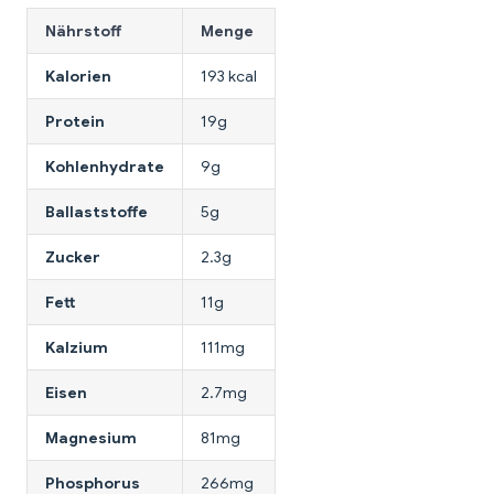
Nährstoff
Menge
Kalorien
193 kcal
Protein
19g
Kohlenhydrate
9g
Ballaststoffe
5g
Zucker
2.3g
Fett
11g
Kalzium
111mg
Eisen
2.7mg
Magnesium
81mg
Phosphorus
266mg