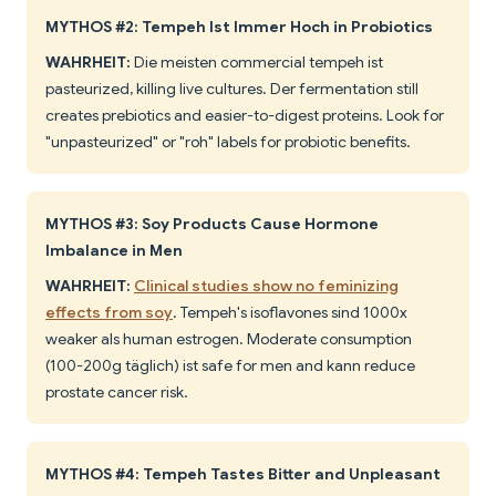
MYTHOS #2: Tempeh Ist Immer Hoch in Probiotics
WAHRHEIT:
Die meisten commercial tempeh ist
pasteurized, killing live cultures. Der fermentation still
creates prebiotics and easier-to-digest proteins. Look for
"unpasteurized" or "roh" labels for probiotic benefits.
MYTHOS #3: Soy Products Cause Hormone
Imbalance in Men
WAHRHEIT:
Clinical studies show no feminizing
effects from soy
. Tempeh's isoflavones sind 1000x
weaker als human estrogen. Moderate consumption
(100-200g täglich) ist safe for men and kann reduce
prostate cancer risk.
MYTHOS #4: Tempeh Tastes Bitter and Unpleasant