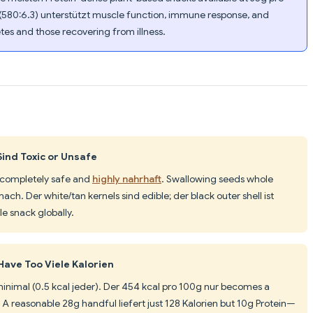
(580:6.3) unterstützt muscle function, immune response, and
es and those recovering from illness.
ind Toxic or Unsafe
completely safe and
highly nahrhaft
. Swallowing seeds whole
h. Der white/tan kernels sind edible; der black outer shell ist
e snack globally.
ave Too Viele Kalorien
minimal (0.5 kcal jeder). Der 454 kcal pro 100g nur becomes a
 reasonable 28g handful liefert just 128 Kalorien but 10g Protein—