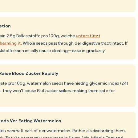
stion
n 2.5g Ballaststoffe pro 100g, welche
unterstützt
harming it
. Whole seeds pass through der digestive tract intact. If
stoffe kann initially cause bloating—ease in gradually.
aise Blood Zucker Rapidly
ate pro 100g, watermelon seeds have niedrig glycemic index (24)
e. They won't cause Blutzucker spikes, making them safe for
eds Vor Eating Watermelon
ten nahrhaft part of der watermelon. Rather als discarding them,