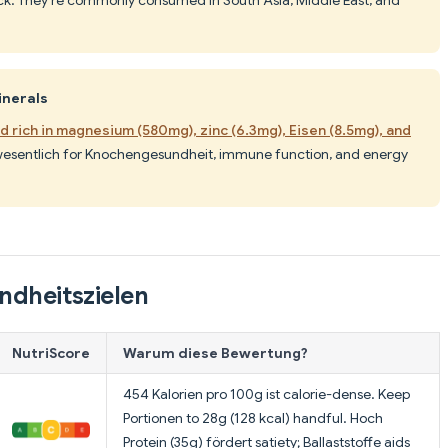
ack. They're commonly consumed in South Asia, Middle East, and
inerals
 rich in magnesium (580mg), zinc (6.3mg), Eisen (8.5mg), and
esentlich for Knochengesundheit, immune function, and energy
ndheitszielen
NutriScore
Warum diese Bewertung?
454 Kalorien pro 100g ist calorie-dense. Keep
Portionen to 28g (128 kcal) handful. Hoch
Protein (35g) fördert satiety; Ballaststoffe aids