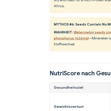
dry and roast for a hoch-Protein sn
Africa.
MYTHOS #6: Seeds Contain No M
WAHRHEIT:
Watermelon seeds sind
phosphorus (626mg)
—Mineralien w
Stoffwechsel.
NutriScore nach Gesu
Gesundheitsziel
Gewichtsverlust