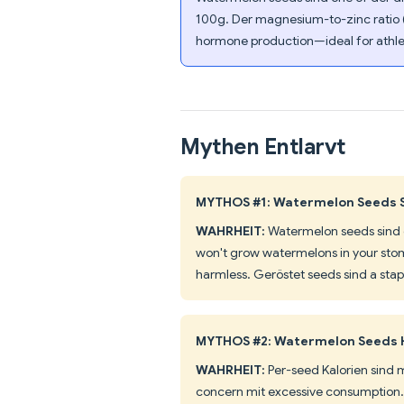
100g. Der magnesium-to-zinc ratio 
hormone production—ideal for athlet
Mythen Entlarvt
MYTHOS #1: Watermelon Seeds S
WAHRHEIT:
Watermelon seeds sind 
won't grow watermelons in your stomac
harmless. Geröstet seeds sind a stapl
MYTHOS #2: Watermelon Seeds H
WAHRHEIT:
Per-seed Kalorien sind 
concern mit excessive consumption. A