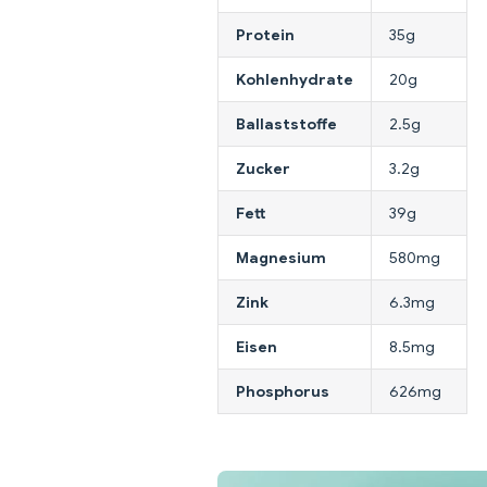
Protein
35g
Kohlenhydrate
20g
Ballaststoffe
2.5g
Zucker
3.2g
Fett
39g
Magnesium
580mg
Zink
6.3mg
Eisen
8.5mg
Phosphorus
626mg