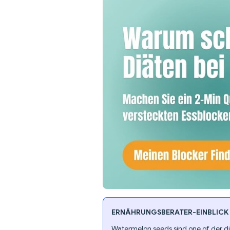
ERNÄHRUNGSBERATER-EINBLICK
Watermelon seeds sind one of der di