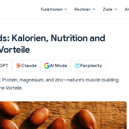
Main Navigation
Funktionen
Rechner
Ziele
A
: Kalorien, Nutrition and
Vorteile
GPT
Claude
AI Mode
Perplexity
 Protein, magnesium, and zinc—nature's muscle-building
he Vorteile.