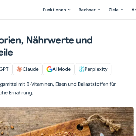
Main Navigation
Funktionen
Rechner
Ziele
A
lorien, Nährwerte und
ile
GPT
Claude
AI Mode
Perplexity
smittel mit B-Vitaminen, Eisen und Ballaststoffen für
iche Ernährung.