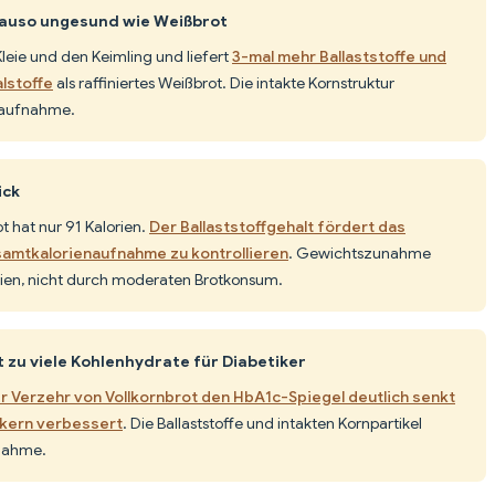
nauso ungesund wie Weißbrot
 Kleie und den Keimling und liefert
3-mal mehr Ballaststoffe und
lstoffe
als raffiniertes Weißbrot. Die intakte Kornstruktur
eaufnahme.
ick
ot hat nur 91 Kalorien.
Der Ballaststoffgehalt fördert das
esamtkalorienaufnahme zu kontrollieren
. Gewichtszunahme
rien, nicht durch moderaten Brotkonsum.
 zu viele Kohlenhydrate für Diabetiker
r Verzehr von Vollkornbrot den HbA1c-Spiegel deutlich senkt
ikern verbessert
. Die Ballaststoffe und intakten Kornpartikel
nahme.