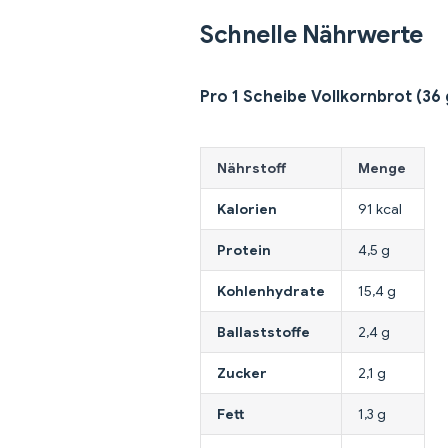
Schnelle Nährwerte
Pro 1 Scheibe Vollkornbrot (36 
Nährstoff
Menge
Kalorien
91 kcal
Protein
4,5 g
Kohlenhydrate
15,4 g
Ballaststoffe
2,4 g
Zucker
2,1 g
Fett
1,3 g