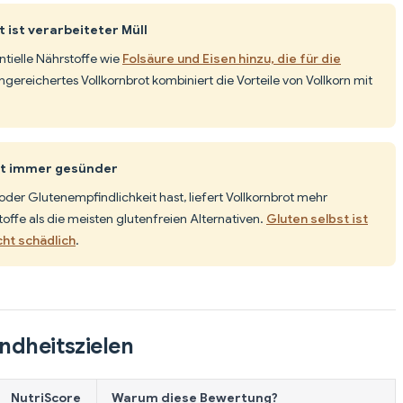
 ist verarbeiteter Müll
ntielle Nährstoffe wie
Folsäure und Eisen hinzu, die für die
ngereichertes Vollkornbrot kombiniert die Vorteile von Vollkorn mit
ist immer gesünder
oder Glutenempfindlichkeit hast, liefert Vollkornbrot mehr
toffe als die meisten glutenfreien Alternativen.
Gluten selbst ist
ht schädlich
.
ndheitszielen
NutriScore
Warum diese Bewertung?