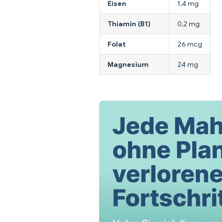
Eisen
1,4 mg
Thiamin (B1)
0,2 mg
Folat
26 mcg
Magnesium
24 mg