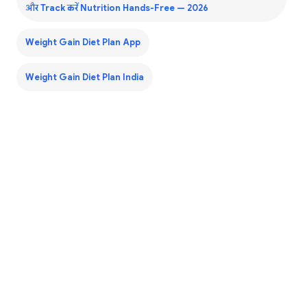
और Track करें Nutrition Hands-Free — 2026
Weight Gain Diet Plan App
Weight Gain Diet Plan India