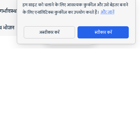
हम साइट को चलाने के लिए आवश्यक कुकीज़ और उसे बेहतर बनाने
गर्भावस्था
के लिए एनालिटिक्स कुकीज़ का उपयोग करते हैं।
और जानें
्थ भोजन
अस्वीकार करें
स्वीकार करें
ऐप डाउनलोड करें
हर लक्ष्य के लिए AI पोषण ट्रैकिंग और डाइट प्लानिंग।
support@nutriscan.app
विशेषताएँ
मील स्कैनर
डाइट प्लान
AI पोषण कोच