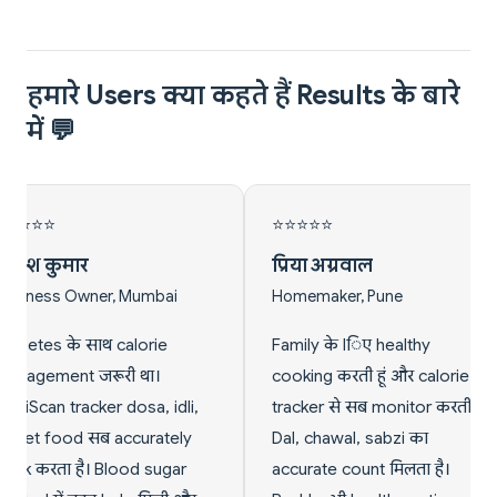
हमारे Users क्या कहते हैं Results के बारे
में 💬
⭐
⭐⭐⭐⭐⭐
अग्रवाल
विकास जैन
ker, Pune
Fitness Trainer, Bangalore
के lिए healthy
Clients के लिए precise calorie
 करती हूं और calorie
tracking जरूरी है। NutriScan ka
से सब monitor करती हूं।
tracker South Indian
awal, sabzi का
breakfast से North Indian
e count मिलता है।
dinner तक सब track करता है।