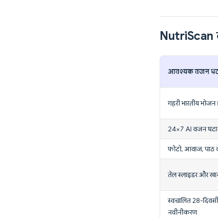
NutriScan ब
आवश्यक वजन घटान
गहरी भारतीय भोजन ड
24×7 AI वजन घटाने न
फोटो, आवाज, पाठ व
तेल स्लाइडर और खान
स्वचालित 28-दिवस
नवीनीकरण