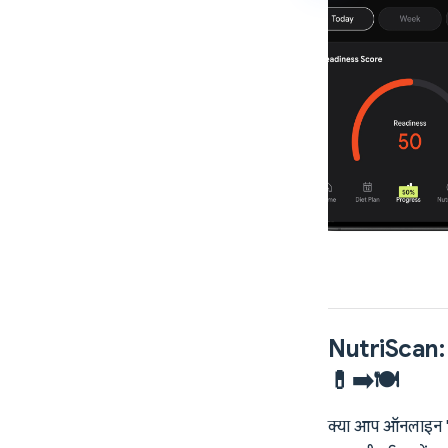
NutriScan: 
💊➡️🍽️
क्या आप ऑनलाइन "सब