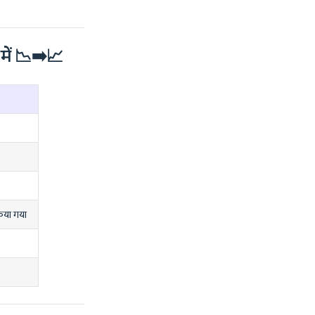
ें 📉➡️📈
िया गया