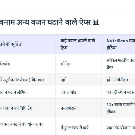
नाम अन्य वजन घटाने वाले ऐप्स 📊
कई वजन घटाने वाले
NutriScan वजन
े की सुविधा
ऐप्स
इंडिया
अखिल भारतीय वजन
ेटाबेस
सीमित
बैंक
्यूट्रीशन विशेषज्ञ (मोनिका)
नहीं
हाँ - अंतर्निहित
जन घटाने लॉगिंग
एकल मोड
एक ही स्थान पर स
10+ खाना पकाने क
ा पकाने की विधि टैग
नजरअंदाज
ट्रैकिंग
ीय वजन घटाने की योजना का
मैनुअल फिर से करें
एक-टैप योजना 