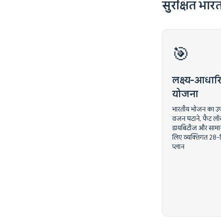
सुरक्षित भार
🎯
लक्ष्य-आधा
योजना
भारतीय भोजन का उ
वजन घटाने, फैट ल
डायबिटीज और सामान्य
लिए व्यक्तिगत 28-
प्लान