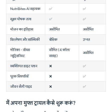
NutriBites AI सहायक
✅
✅
सूक्ष्म पोषक तत्व
✅
✅
भोजन का इतिहास
असीमित
असीमित
विश्लेषण और सांख्यिकी
बेसिक
उन्नत
मोनिका - वॉयस
सीमित (4 कॉल/
असीमित
न्यूट्रिशनिस्ट
सप्ताह)
व्यक्तिगत डाइट प्लान
❌
✅
पूरक सिफारिशें
❌
✅
जीवन शैली गाइड
❌
✅
मैं अपना मुफ्त ट्रायल कैसे शुरू करूं?