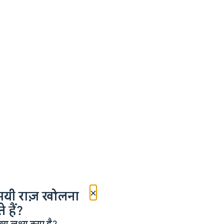
×
मयी राज़ खोलना
 हैं?