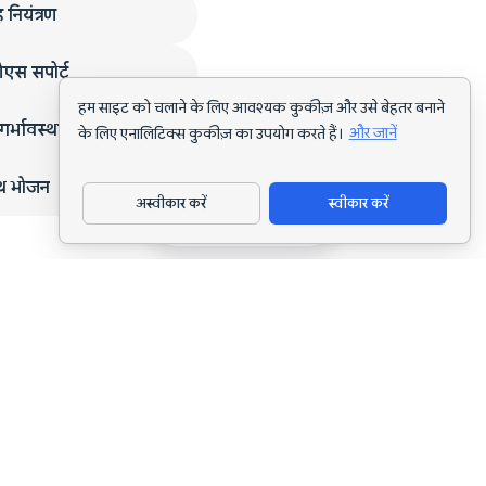
 नियंत्रण
एस सपोर्ट
हम साइट को चलाने के लिए आवश्यक कुकीज़ और उसे बेहतर बनाने
गर्भावस्था
के लिए एनालिटिक्स कुकीज़ का उपयोग करते हैं।
और जानें
्थ भोजन
अस्वीकार करें
स्वीकार करें
ऐप डाउनलोड करें
हर लक्ष्य के लिए AI पोषण ट्रैकिंग और डाइट प्लानिंग।
support@nutriscan.app
विशेषताएँ