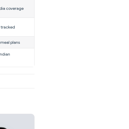
dia coverage
e tracked
l meal plans
Indian