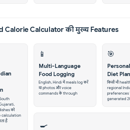
d Calorie Calculator की मुख्य Features
📱
🎯
Multi-Language
Personal
ndian
Food Logging
Diet Pla
English, Hindi में meals log करें
किसी भी healt
या photos और voice
regional Ind
on
commands के through
preferences क
generated 2
 South
Gujarati,
ishes को
 calculation
ता है
🍳