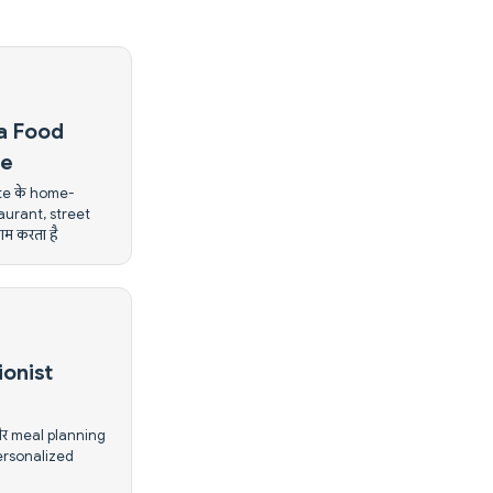
a Food
ge
ate के home-
aurant, street
ाम करता है
ionist
)
और meal planning
personalized