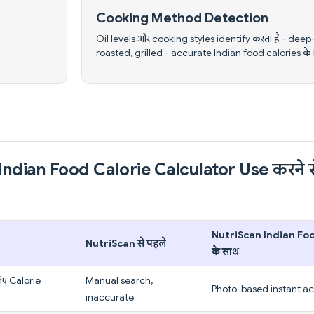
Cooking Method Detection
Oil levels और cooking styles identify करता है - dee
roasted, grilled - accurate Indian food calories के
Indian Food Calorie Calculator Use करने 
NutriScan Indian Fo
NutriScan से पहले
के साथ
िए Calorie
Manual search,
Photo-based instant ac
inaccurate