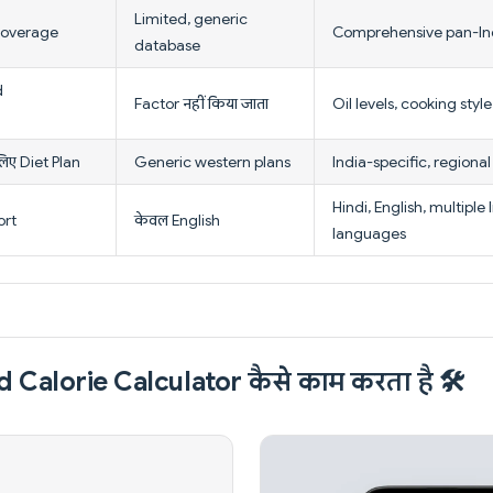
Limited, generic
Coverage
Comprehensive pan-In
database
d
Factor नहीं किया जाता
Oil levels, cooking styl
लिए Diet Plan
Generic western plans
India-specific, regiona
Hindi, English, multiple 
ort
केवल English
languages
 Calorie Calculator कैसे काम करता है 🛠️