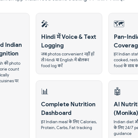
🎤
🗺️
Hindi में Voice & Text
Pan-Indi
d Indian
Logging
Covera
gnition
जब photos convenient नहीं हों
हर Indian st
तो Hindi या English में बोलकर
cooked, rest
ish की photo
food log करें
food के साथ क
lorie count
fically
cuisines पर
📊
🤖
Complete Nutrition
AI Nutrit
Dashboard
(Monika
हर Indian meal के लिए Calories,
Indian diet 
Protein, Carbs, Fat tracking
के लिए 24/7 
guidance