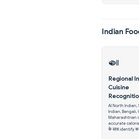
Indian Foo
🍛
Regional I
Cuisine
Recogniti
AI North Indian,
Indian, Bengali, 
Maharashtrian d
accurate calorie
के साथ identify कर