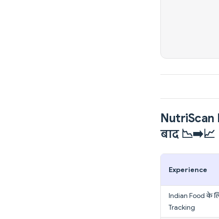
NutriScan 
बाद 📉➡️📈
Experience
Indian Food के ल
Tracking