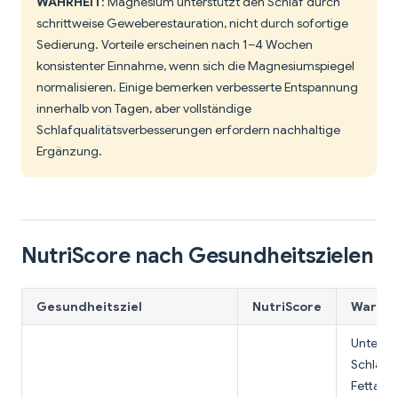
WAHRHEIT
: Magnesium unterstützt den Schlaf durch
schrittweise Geweberestauration, nicht durch sofortige
Sedierung. Vorteile erscheinen nach 1–4 Wochen
konsistenter Einnahme, wenn sich die Magnesiumspiegel
normalisieren. Einige bemerken verbesserte Entspannung
innerhalb von Tagen, aber vollständige
Schlafqualitätsverbesserungen erfordern nachhaltige
Ergänzung.
NutriScore nach Gesundheitszielen
Gesundheitsziel
NutriScore
Warum 
Unterst
Schlafqu
Fettabb