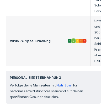
Schwang
Gynäkol
Unterst
und red
200–300
bei Erho
Virus-/Grippe-Erholung
Schlafq
Krankhei
aber unt
Heilung.
PERSONALISIERTE ERNÄHRUNG
Verfolge deine Mahlzeiten mit
NutriScan
für
personalisierte NutriScores basierend auf deinen
spezifischen Gesundheitszielen!