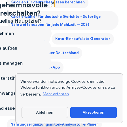
×
Kalorien für deutsches Essen berechnen
geheimnisvolle
reischalten?
Kalorienzähler für deutsche Gerichte - Sofortige
uelles Hauptziel?
Nährwertangaben für jede Mahlzeit — 2026
ehmen
Kalorienzähler-App
Keto-Einkaufsliste Generator
laufbau
KI-Lebensmittel-Tracker Deutschland
s managen
Lebensmittel-Scanner-App
terstützen
Wir verwenden notwendige Cookies, damit die
Monatliche Einkaufsliste Generator
Website funktioniert, und Analyse-Cookies, um sie zu
hwangerschaft
verbessern.
Mehr erfahren
Monatlicher Einkaufslisten-Generator | NutriScan
d essen
Muskelaufbau mit NutriScan
Ablehnen
Akzeptieren
App herunterladen
Nahrungsergänzungsmittel-Analysator & Planer