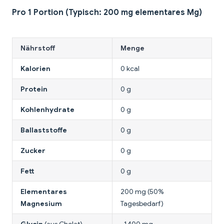
Pro 1 Portion (Typisch: 200 mg elementares Mg)
Nährstoff
Menge
Kalorien
0 kcal
Protein
0 g
Kohlenhydrate
0 g
Ballaststoffe
0 g
Zucker
0 g
Fett
0 g
Elementares
200 mg (50%
Magnesium
Tagesbedarf)
Glycin
(aus Chelat)
~1400 mg