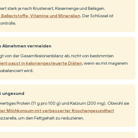
iiert stark je nach Krustenart, Käsemenge und Belägen.
 Ballaststoffe, Vitamine und Mineralien
. Der Schlüssel ist
ontrolle.
im Abnehmen vermeiden
 von der Gesamtkalorienbilanz ab, nicht von bestimmten
rien) passt in kaloriengesteuerte Diäten
, wenn es mit magerem
sbalanciert wird.
st ungesund
hwertiges Protein (11 g pro 100 g) und Kalzium (200 mg). Obwohl sie
ter Milchkonsum mit verbesserter Knochengesundheit
zzarella, um den Fettgehalt zu reduzieren.