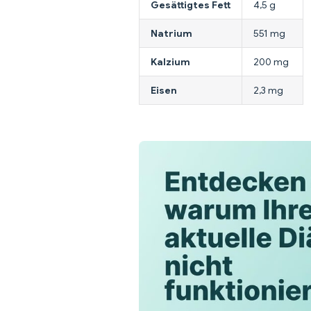
Gesättigtes Fett
4,5 g
Natrium
551 mg
Kalzium
200 mg
Eisen
2,3 mg