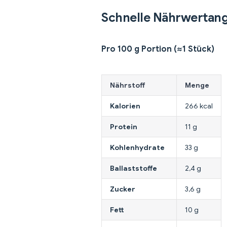
Schnelle Nährwertan
Pro 100 g Portion (≈1 Stück)
Nährstoff
Menge
Kalorien
266 kcal
Protein
11 g
Kohlenhydrate
33 g
Ballaststoffe
2,4 g
Zucker
3,6 g
Fett
10 g