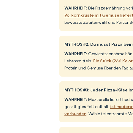
WAHRHEIT
: Die Pizzaernährung var
Vollkornkruste mit Gemüse liefert
bewusste Zutatenwahl und Portionsk
MYTHOS #2: Du musst Pizza be
WAHRHEIT
: Gewichtsabnahme hängt
Lebensmitteln.
Ein Stück (266 Kalo
Protein und Gemüse über den Tag au
MYTHOS #3: Jeder Pizza-Käse i
WAHRHEIT
: Mozzarella liefert hoc
gesättigtes Fett enthält,
ist modera
verbunden
. Wähle teilentrahmte Mo