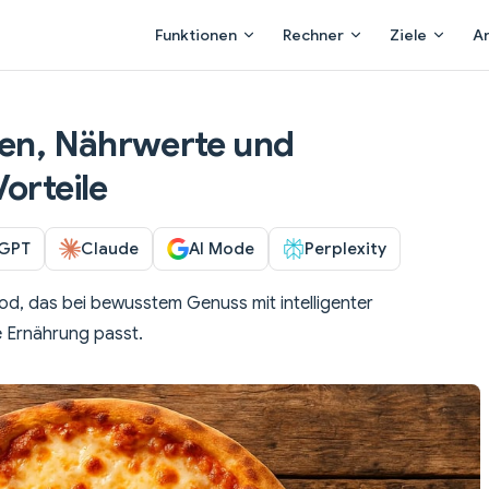
Main Navigation
Funktionen
Rechner
Ziele
A
ien, Nährwerte und
orteile
GPT
Claude
AI Mode
Perplexity
od, das bei bewusstem Genuss mit intelligenter
 Ernährung passt.