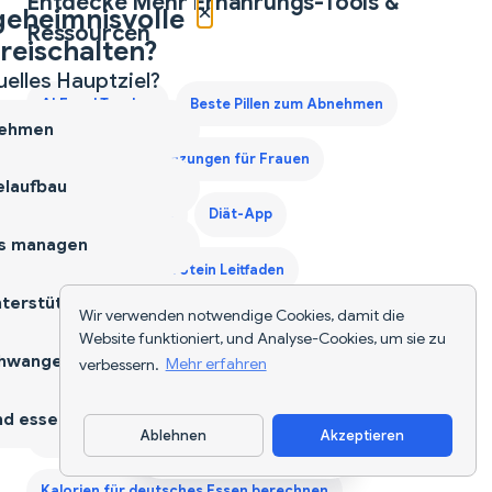
Entdecke Mehr Ernährungs-Tools &
×
geheimnisvolle
Ressourcen
reischalten?
uelles Hauptziel?
AI Food Tracker
Beste Pillen zum Abnehmen
ehmen
Beste Proteinergänzungen für Frauen
laufbau
Calorie Deficit Diet
Diät-App
s managen
Drittes Trimester Protein Leitfaden
terstützen
Wir verwenden notwendige Cookies, damit die
Ernährungsplan für 40-jährige Männer
Website funktioniert, und Analyse-Cookies, um sie zu
hwangerschaft
verbessern.
Mehr erfahren
Erstes Trimester Protein Leitfaden
d essen
Ablehnen
Akzeptieren
Gewichtszunahme Diätplan Deutschland
App herunterladen
Kalorien für deutsches Essen berechnen