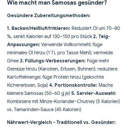
Wie macht man Samosas gesünder?
Gesündere Zubereitungsmethoden:
1. Backen/Heißluftfrittieren:
Reduziert Öl um 70–80
%, senkt Kalorien auf 130–150 pro Stück
2. Teig-
Anpassungen:
Verwende Vollkornmehl; füge
minimales Öl hinzu (1 TL pro Tasse Mehl); vermeide
Ghee
3. Füllungs-Verbesserungen:
Füge mehr
Gemüse hinzu (Karotten, Erbsen, Bohnen); reduziere
Kartoffelmenge; füge Protein hinzu (gekochte
Kichererbsen, Soja)
4. Portionskontrolle:
Mache
kleinere Samosas (50–60 g je)
5. Servier-Auswahl:
Kombiniere mit Minze-Koriander-Chutney (5 Kalorien)
vs. Tamarinden-Sauce (45 Kalorien)
Nährwert-Vergleich - Traditionell vs. Gesünder: