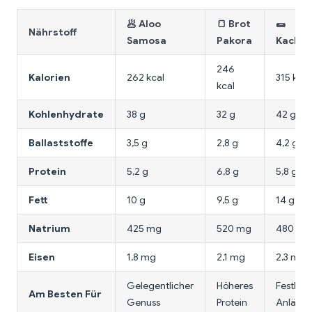
🥟 Aloo
🍞 Brot
🌯
Nährstoff
Samosa
Pakora
Kachor
246
Kalorien
262 kcal
315 kcal
kcal
Kohlenhydrate
38 g
32 g
42 g
Ballaststoffe
3,5 g
2,8 g
4,2 g
Protein
5,2 g
6,8 g
5,8 g
Fett
10 g
9,5 g
14 g
Natrium
425 mg
520 mg
480 mg
Eisen
1,8 mg
2,1 mg
2,3 mg
Gelegentlicher
Höheres
Festlich
Am Besten Für
Genuss
Protein
Anlässe