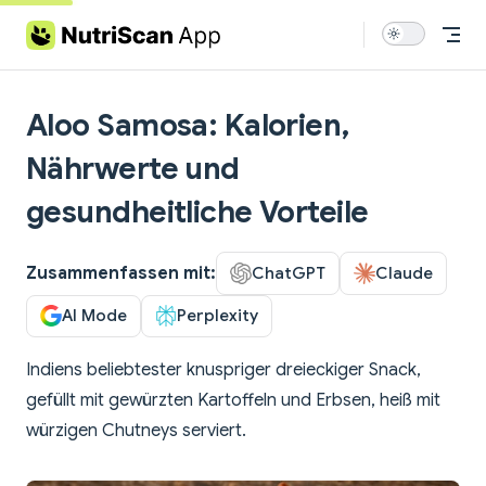
Skip to content
Aloo Samosa: Kalorien,
Nährwerte und
gesundheitliche Vorteile
Zusammenfassen mit:
ChatGPT
Claude
AI Mode
Perplexity
Indiens beliebtester knuspriger dreieckiger Snack,
gefüllt mit gewürzten Kartoffeln und Erbsen, heiß mit
würzigen Chutneys serviert.