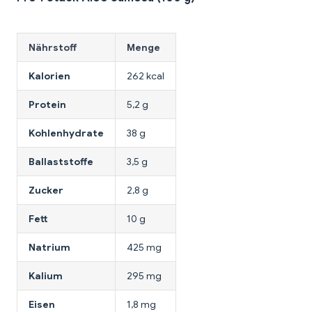
Nährstoff
Menge
Kalorien
262 kcal
Protein
5,2 g
Kohlenhydrate
38 g
Ballaststoffe
3,5 g
Zucker
2,8 g
Fett
10 g
Natrium
425 mg
Kalium
295 mg
Eisen
1,8 mg