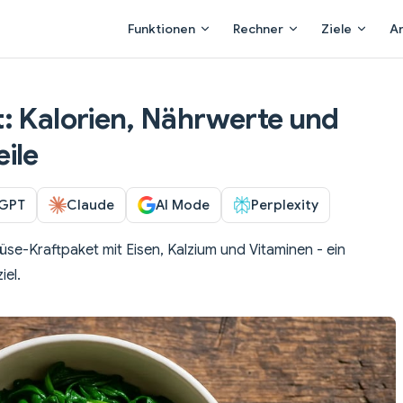
Main Navigation
Funktionen
Rechner
Ziele
A
: Kalorien, Nährwerte und
ile
GPT
Claude
AI Mode
Perplexity
se-Kraftpaket mit Eisen, Kalzium und Vitaminen - ein
iel.