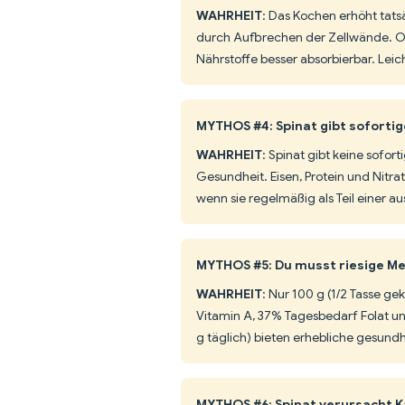
WAHRHEIT
: Das Kochen erhöht tats
durch Aufbrechen der Zellwände. 
Nährstoffe besser absorbierbar. Lei
MYTHOS #4: Spinat gibt sofortig
WAHRHEIT
: Spinat gibt keine sofort
Gesundheit. Eisen, Protein und Nitr
wenn sie regelmäßig als Teil einer
MYTHOS #5: Du musst riesige Me
WAHRHEIT
: Nur 100 g (1/2 Tasse g
Vitamin A, 37% Tagesbedarf Folat u
g täglich) bieten erhebliche gesund
MYTHOS #6: Spinat verursacht 