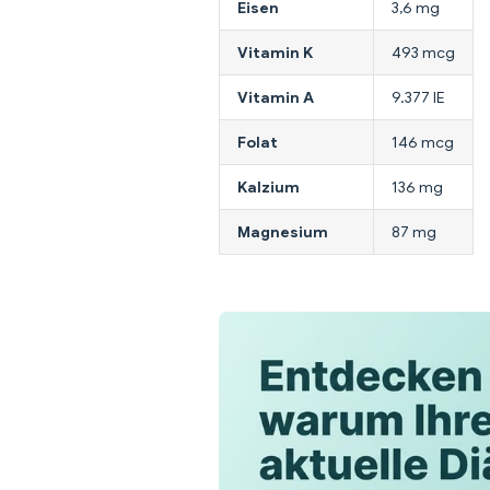
Eisen
3,6 mg
Vitamin K
493 mcg
Vitamin A
9.377 IE
Folat
146 mcg
Kalzium
136 mg
Magnesium
87 mg