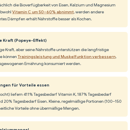
ächlich die Bioverfügbarkeit von Eisen, Kalzium und Magnesium
Obwohl
Vitamin C um 50–60% abnimmt
, werden andere
chtes Dämpfen erhält Nährstoffe besser als Kochen.
e Kraft (Popeye-Effekt)
ige Kraft, aber seine Nährstoffe unterstützen die langfristige
ate können
Trainingsleistung und Muskelfunktion verbessern
,
 ausgewogenen Ernährung konsumiert werden.
ngen für Vorteile essen
ekocht) liefern 411% Tagesbedarf Vitamin K, 187% Tagesbedarf
nd 20% Tagesbedarf Eisen. Kleine, regelmäßige Portionen (100–150
heitliche Vorteile ohne übermäßige Mengen.
Kalziummangel