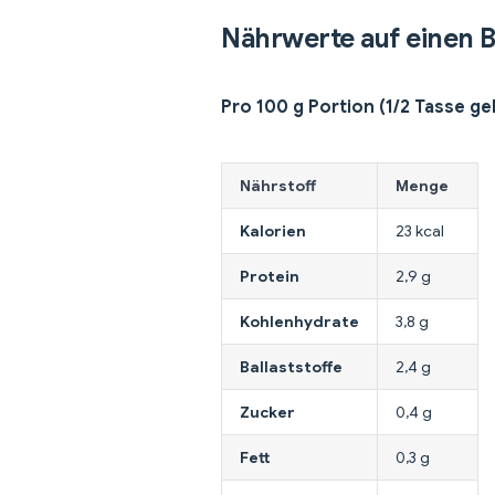
Nährwerte auf einen B
Pro 100 g Portion (1/2 Tasse g
Nährstoff
Menge
Kalorien
23 kcal
Protein
2,9 g
Kohlenhydrate
3,8 g
Ballaststoffe
2,4 g
Zucker
0,4 g
Fett
0,3 g