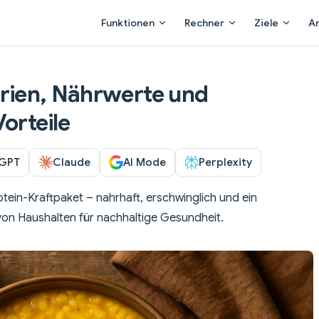
Main Navigation
Funktionen
Rechner
Ziele
A
lorien, Nährwerte und
orteile
GPT
Claude
AI Mode
Perplexity
rotein-Kraftpaket – nahrhaft, erschwinglich und ein
von Haushalten für nachhaltige Gesundheit.