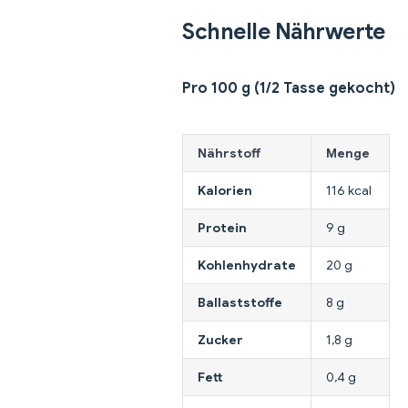
Schnelle Nährwerte
Pro 100 g (1/2 Tasse gekocht)
Nährstoff
Menge
Kalorien
116 kcal
Protein
9 g
Kohlenhydrate
20 g
Ballaststoffe
8 g
Zucker
1,8 g
Fett
0,4 g