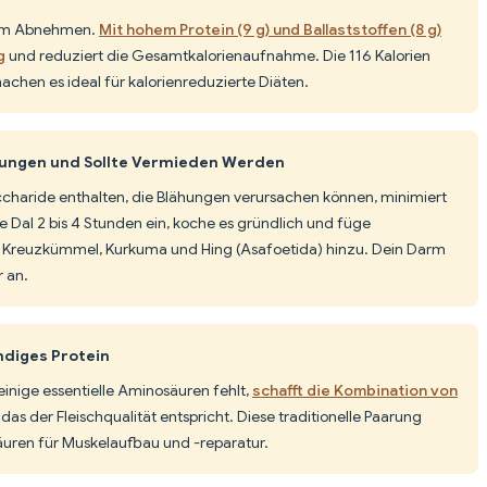
 zum Abnehmen.
Mit hohem Protein (9 g) und Ballaststoffen (8 g)
g
und reduziert die Gesamtkalorienaufnahme. Die 116 Kalorien
achen es ideal für kalorienreduzierte Diäten.
hungen und Sollte Vermieden Werden
ccharide enthalten, die Blähungen verursachen können, minimiert
e Dal 2 bis 4 Stunden ein, koche es gründlich und füge
Kreuzkümmel, Kurkuma und Hing (Asafoetida) hinzu. Dein Darm
 an.
ndiges Protein
einige essentielle Aminosäuren fehlt,
schafft die Kombination von
, das der Fleischqualität entspricht. Diese traditionelle Paarung
säuren für Muskelaufbau und -reparatur.