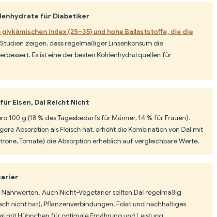
lenhydrate für Diabetiker
 glykämischen Index (25–35) und hohe Ballaststoffe, die die
 Studien zeigen, dass regelmäßiger Linsenkonsum die
erbessert. Es ist eine der besten Kohlenhydratquellen für
ür Eisen, Dal Reicht Nicht
n pro 100 g (18 % des Tagesbedarfs für Männer, 14 % für Frauen).
gere Absorption als Fleisch hat, erhöht die Kombination von Dal mit
trone, Tomate) die Absorption erheblich auf vergleichbare Werte.
tarier
als Nährwerten. Auch Nicht-Vegetarier sollten Dal regelmäßig
isch nicht hat), Pflanzenverbindungen, Folat und nachhaltiges
 Dal mit Hühnchen für optimale Ernährung und Leistung.