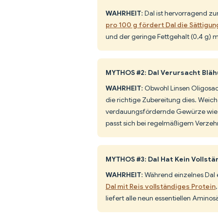
WAHRHEIT
: Dal ist hervorragend
pro 100 g fördert Dal die Sättigun
und der geringe Fettgehalt (0,4 g) m
MYTHOS #2: Dal Verursacht Blä
WAHRHEIT
: Obwohl Linsen Oligosa
die richtige Zubereitung dies. Weich
verdauungsfördernde Gewürze wie 
passt sich bei regelmäßigem Verzehr
MYTHOS #3: Dal Hat Kein Vollstä
WAHRHEIT
: Während einzelnes Dal 
Dal mit Reis vollständiges Protein
liefert alle neun essentiellen Amino