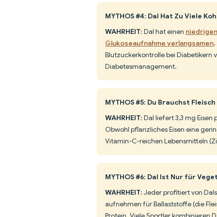
MYTHOS #4: Dal Hat Zu Viele Koh
WAHRHEIT
: Dal hat einen
niedrigen
Glukoseaufnahme verlangsamen
.
Blutzuckerkontrolle bei Diabetikern v
Diabetesmanagement.
MYTHOS #5: Du Brauchst Fleisch f
WAHRHEIT
: Dal liefert 3,3 mg Eise
Obwohl pflanzliches Eisen eine gerin
Vitamin-C-reichen Lebensmitteln (Zi
MYTHOS #6: Dal Ist Nur für Vege
WAHRHEIT
: Jeder profitiert von D
aufnehmen für Ballaststoffe (die Fle
Protein. Viele Sportler kombinieren