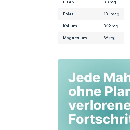
Eisen
3,3 mg
Folat
181 mcg
Kalium
369 mg
Magnesium
36 mg