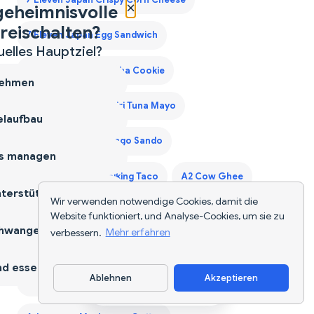
×
geheimnisvolle
reischalten?
7 Eleven Japan Egg Sandwich
uelles Hauptziel?
7 Eleven Japan Matcha Cookie
ehmen
7 Eleven Japan Onigiri Tuna Mayo
laufbau
7 Eleven Japan Tamago Sando
s managen
7 Eleven Laredo Walking Taco
A2 Cow Ghee
terstützen
Wir verwenden notwendige Cookies, damit die
A2 Desi Ghee
A2 Ghee
Acai Bowls
Acaraje
Website funktioniert, und Analyse-Cookies, um sie zu
hwangerschaft
verbessern.
Mehr erfahren
Acerola Cherry
Ackee Saltfish
Adana Kebab
d essen
Ablehnen
Akzeptieren
Adaptogen Coffee Blend
App herunterladen