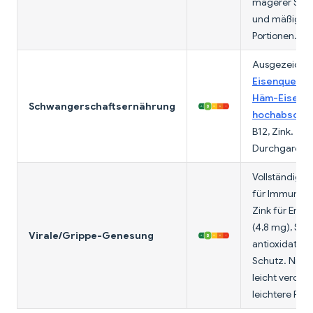
magerer Schn
und mäßig
Portionen.
Ausgezeichn
Eisenquelle 
Häm-Eisen,
Schwangerschaftsernährung
hochabsorbi
B12, Zink.
Durchgaren (
Vollständiges
für Immunfun
Zink für Erho
(4,8 mg), Sele
Virale/Grippe-Genesung
antioxidative
Schutz. Nicht
leicht verdaul
leichtere Prot