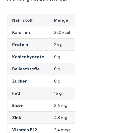
Nährstoff
Menge
Kalorien
250 kcal
Protein
26 g
Kohlenhydrate
0 g
Ballaststoffe
0 g
Zucker
0 g
Fett
15 g
Eisen
2,6 mg
Zink
4,8 mg
Vitamin B12
2,4 mcg