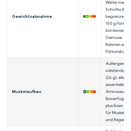
Wähle mager
Schnitte (Filet
Gewichtsabnahme
begrenze auf
150 g Portion
kombiniere m
Gemüse. Höh
Kalorien erfo
Portionskontro
Außergewöhn
vollständiges 
(26 g), alle
essentiellen
Muskelaufbau
Aminosäuren
Bioverfügbark
plus Eisen und
für Muskelfun
und Regenera