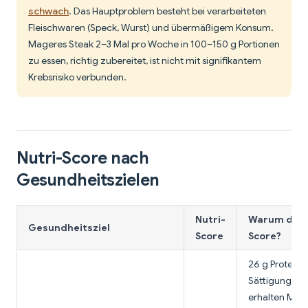
schwach
. Das Hauptproblem besteht bei verarbeiteten
Fleischwaren (Speck, Wurst) und übermäßigem Konsum.
Mageres Steak 2–3 Mal pro Woche in 100–150 g Portionen
zu essen, richtig zubereitet, ist nicht mit signifikantem
Krebsrisiko verbunden.
Nutri-Score nach
Gesundheitszielen
Nutri-
Warum dies
Gesundheitsziel
Score
Score?
26 g Protein 
Sättigung un
erhalten Musk