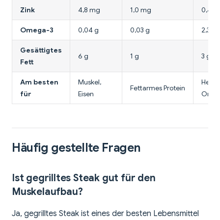
Zink
4,8 mg
1,0 mg
0,4 
Omega-3
0,04 g
0,03 g
2,3 g
Gesättigtes
6 g
1 g
3 g
Fett
Am besten
Muskel,
Herz,
Fettarmes Protein
für
Eisen
Omeg
Häufig gestellte Fragen
Ist gegrilltes Steak gut für den
Muskelaufbau?
Ja, gegrilltes Steak ist eines der besten Lebensmittel