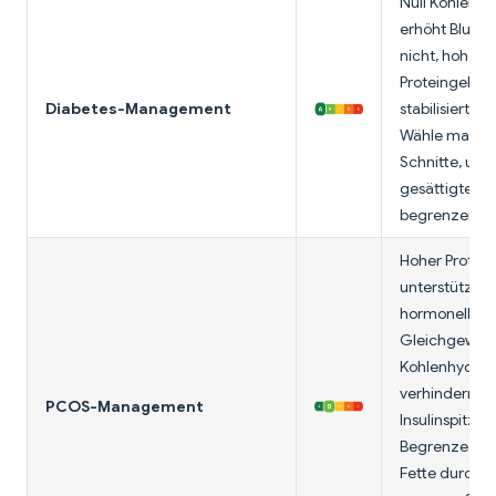
Null Kohlenhy
erhöht Blutzu
nicht, hoher
Proteingehalt
Diabetes-Management
stabilisiert G
Wähle mager
Schnitte, um
gesättigte Fe
begrenzen.
Hoher Protein
unterstützt
hormonelles
Gleichgewicht
Kohlenhydrat
verhindern
PCOS-Management
Insulinspitzen
Begrenze ges
Fette durch 