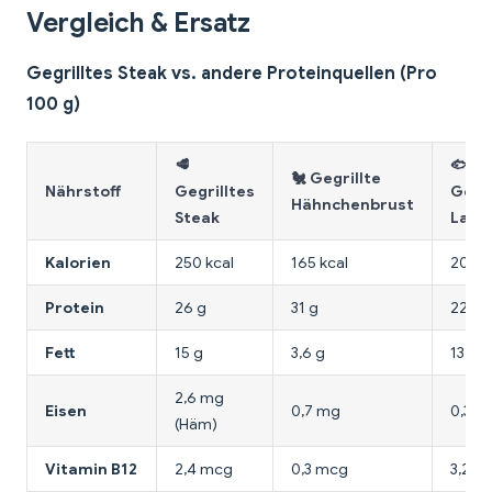
Vergleich & Ersatz
Gegrilltes Steak vs. andere Proteinquellen (Pro
100 g)
🥩
🐟
🐔 Gegrillte
Nährstoff
Gegrilltes
Gegri
Hähnchenbrust
Steak
Lach
Kalorien
250 kcal
165 kcal
206 k
Protein
26 g
31 g
22 g
Fett
15 g
3,6 g
13 g
2,6 mg
Eisen
0,7 mg
0,3 m
(Häm)
Vitamin B12
2,4 mcg
0,3 mcg
3,2 m