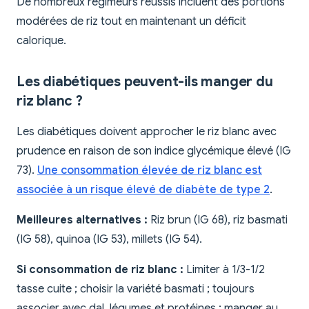
De nombreux régimeurs réussis incluent des portions
modérées de riz tout en maintenant un déficit
calorique.
Les diabétiques peuvent-ils manger du
riz blanc ?
Les diabétiques doivent approcher le riz blanc avec
prudence en raison de son indice glycémique élevé (IG
73).
Une consommation élevée de riz blanc est
associée à un risque élevé de diabète de type 2
.
Meilleures alternatives :
Riz brun (IG 68), riz basmati
(IG 58), quinoa (IG 53), millets (IG 54).
Si consommation de riz blanc :
Limiter à 1/3-1/2
tasse cuite ; choisir la variété basmati ; toujours
associer avec dal, légumes et protéines ; manger au