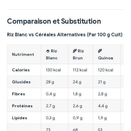
Comparaison et Substitution
Riz Blanc vs Céréales Alternatives (Par 100 g Cuit)
🍚 Riz
🌾 Riz
🌾
🌾
Nutriment
Blanc
Brun
Quinoa
Mi
Calories
130 kcal
112 kcal
120 kcal
119
Glucides
28 g
24 g
21 g
23
Fibres
0,4 g
1,8 g
2,8 g
1,3
Protéines
2,7 g
2,6 g
4,4 g
3,5
Lipides
0,3 g
0,9 g
1,9 g
1 g
73
68
53
54