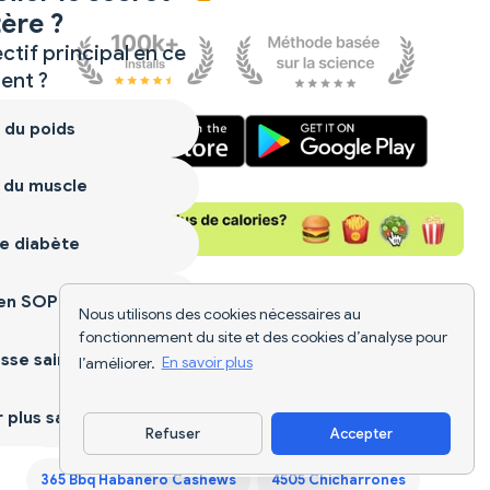
ère ?
ctif principal en ce
nt ?
 du poids
 du muscle
e diabète
ien SOPK
Nous utilisons des cookies nécessaires au
fonctionnement du site et des cookies d’analyse pour
Aliments Nutritifs Similaires
sse saine
l’améliorer.
En savoir plus
plus sain
1st Phorm Vegan Protein Bar
Refuser
Accepter
Télécharger l'appli
365 Bbq Habanero Cashews
4505 Chicharrones