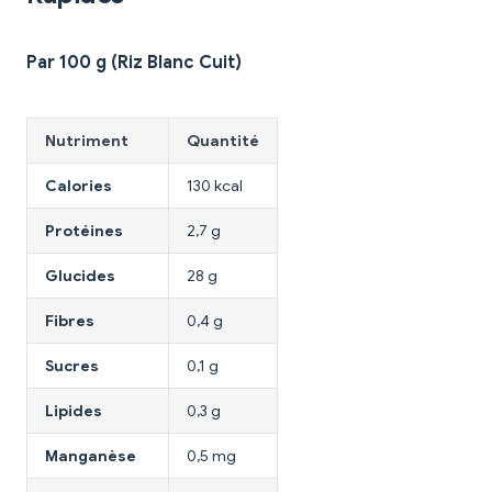
Par 100 g (Riz Blanc Cuit)
Nutriment
Quantité
Calories
130 kcal
Protéines
2,7 g
Glucides
28 g
Fibres
0,4 g
Sucres
0,1 g
Lipides
0,3 g
Manganèse
0,5 mg