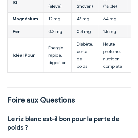
IG
(élevé)
(moyen)
(faible)
(fa
Magnésium
12 mg
43 mg
64 mg
44
Fer
0,2 mg
0,4 mg
1,5 mg
0,
Diabète,
Haute
Énergie
Di
perte
protéine,
Idéal Pour
rapide,
ge
de
nutrition
digestion
SO
poids
complète
Foire aux Questions
Le riz blanc est-il bon pour la perte de
poids ?