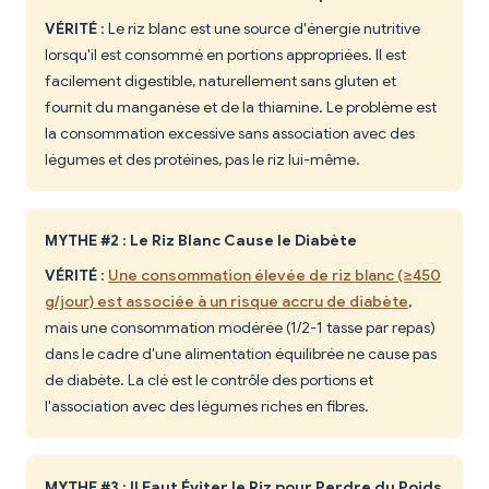
VÉRITÉ
: Le riz blanc est une source d'énergie nutritive
lorsqu'il est consommé en portions appropriées. Il est
facilement digestible, naturellement sans gluten et
fournit du manganèse et de la thiamine. Le problème est
la consommation excessive sans association avec des
légumes et des protéines, pas le riz lui-même.
MYTHE #2 : Le Riz Blanc Cause le Diabète
VÉRITÉ
:
Une consommation élevée de riz blanc (≥450
g/jour) est associée à un risque accru de diabète
,
mais une consommation modérée (1/2-1 tasse par repas)
dans le cadre d'une alimentation équilibrée ne cause pas
de diabète. La clé est le contrôle des portions et
l'association avec des légumes riches en fibres.
MYTHE #3 : Il Faut Éviter le Riz pour Perdre du Poids